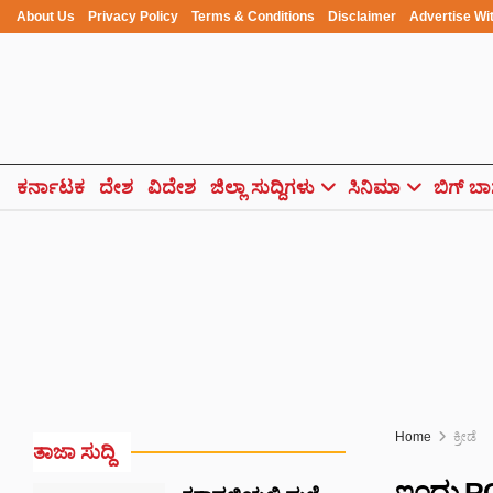
About Us
Privacy Policy
Terms & Conditions
Disclaimer
Advertise Wi
ಕರ್ನಾಟಕ
ದೇಶ
ವಿದೇಶ
ಜಿಲ್ಲಾ ಸುದ್ದಿಗಳು
ಸಿನಿಮಾ
ಬಿಗ್ ಬಾ
Home
ಕ್ರೀಡೆ
ತಾಜಾ ಸುದ್ದಿ
ಇಂದು RCB 