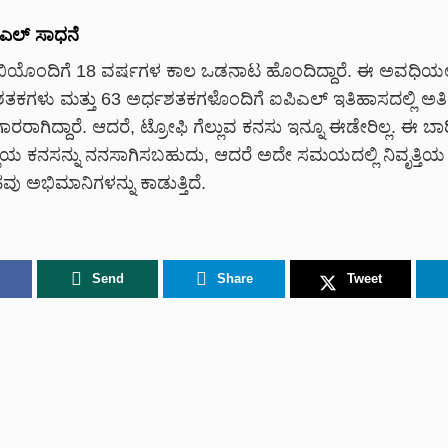
ಿಎಲ್ ಸಾಧನೆ
‌ಸಿಬಿಯೊಂದಿಗೆ 18 ವರ್ಷಗಳ ಕಾಲ ಒಡನಾಟ ಹೊಂದಿದ್ದಾರೆ. ಈ ಅವಧಿಯಲ್
ಶತಕಗಳು ಮತ್ತು 63 ಅರ್ಧಶತಕಗಳೊಂದಿಗೆ ಐಪಿಎಲ್ ಇತಿಹಾಸದಲ್ಲಿ ಅತಿ ಹ
ರರಾಗಿದ್ದಾರೆ. ಆದರೆ, ಟ್ರೋಫಿ ಗೆಲ್ಲುವ ಕನಸು ಇನ್ನೂ ಈಡೇರಿಲ್ಲ. ಈ 
್ಲಿಯ ಕನಸನ್ನು ನನಸಾಗಿಸಬಹುದು, ಆದರೆ ಅದೇ ಸಮಯದಲ್ಲಿ ನಿವೃತ್ತಿಯ
ಭಿಮಾನಿಗಳನ್ನು ಕಾಡುತ್ತಿದೆ.
Send
Share
Tweet