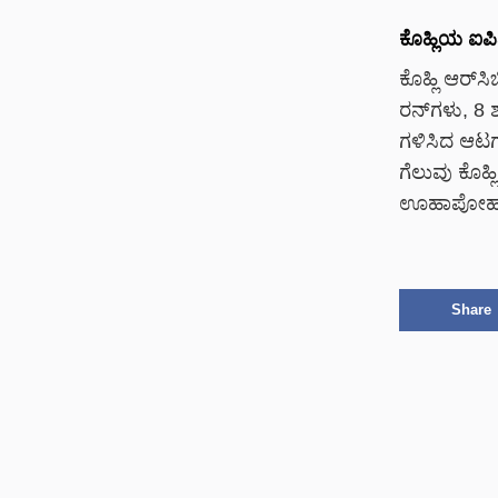
ಕೊಹ್ಲಿಯ ಐಪ
ಕೊಹ್ಲಿ ಆರ್
ರನ್‌ಗಳು, 8 
ಗಳಿಸಿದ ಆಟಗಾ
ಗೆಲುವು ಕೊಹ
ಊಹಾಪೋಹವು ಅ
Share