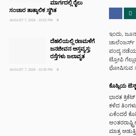
ಮಾರ್ಗದಲ್ಲಿ ರೈಲು
ಸಂಚಾರ ತಾತ್ಕಾಲಿಕ ಸ್ಥಗಿತ
AUGUST 7, 2026 - 10:51 PM
0
ಇಂದು, ಜೂನ್
ದೆಹಲಿಯಲ್ಲಿ ರಣಮಳೆಗೆ
ಚಾಲೆಂಜರ್ಸ್ 
ಜನಜೀವನ ಅಸ್ತವ್ಯಸ್ತ;
ಪಂದ್ಯ ನಡೆಯಲ
ರಸ್ತೆಗಳು ಜಲಾವೃತ
ಟ್ರೋಫಿ ಗೆಲ್ಲ
ಘೋಷಿಸುವ ಸಾ
AUGUST 7, 2026 - 10:35 PM
0
ಕೊಹ್ಲಿಯ ಟೆಸ್ಟ್
ಭಾರತ ಕ್ರಿಕೆ
ಕಳೆದ ತಿಂಗಳು ಟ
ಏಕೆಂದರೆ ಕೊಹ್
ಅಂತರರಾಷ್ಟ್ರೀಯ
ಮಾತ್ರ ಆಡುತ್