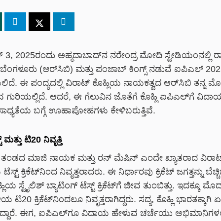
 3, 2025ರಂದು ಅಹ್ಮದಾಬಾದ್‌ನ ನರೇಂದ್ರ ಮೋದಿ ಸ್ಟೇಡಿಯಂನಲ್ಲಿ
ಬೆಂಗಳೂರು (ಆರ್‌ಸಿಬಿ) ಮತ್ತು ಪಂಜಾಬ್ ಕಿಂಗ್ಸ್ ನಡುವೆ ಐಪಿಎಲ್ 20
ಿದೆ. ಈ ಪಂದ್ಯದಲ್ಲಿ ವಿರಾಟ್ ಕೊಹ್ಲಿಯ ನಾಯಕತ್ವದ ಆರ್‌ಸಿಬಿ ತನ್ನ
ುವ ಗುರಿಯಲ್ಲಿದೆ. ಆದರೆ, ಈ ಗೆಲುವಿನ ಜೊತೆಗೆ ಕೊಹ್ಲಿ ಐಪಿಎಲ್‌ಗೆ ವಿದಾ
ಧ್ಯತೆಯ ಬಗ್ಗೆ ಊಹಾಪೋಹಗಳು ಕೇಳಿಬರುತ್ತಿವೆ.
 ಮತ್ತು ಟಿ20 ನಿವೃತ್ತಿ
ಟ್ ತಂಡದ ಮಾಜಿ ನಾಯಕ ಮತ್ತು ರನ್ ಮೆಷಿನ್ ಎಂದೇ ಖ್ಯಾತರಾದ ವಿರಾಟ್ 
ೆಸ್ಟ್ ಕ್ರಿಕೆಟ್‌ನಿಂದ ನಿವೃತ್ತರಾದರು. ಈ ನಿರ್ಧಾರವು ಕ್ರಿಕೆಟ್ ಜಗತ್ತನ್ನು ಬೆಚ್ಚ
ಲಿಯ ಸ್ಟೈಲಿಶ್ ಬ್ಯಾಟಿಂಗ್ ಟೆಸ್ಟ್ ಕ್ರಿಕೆಟ್‌ಗೆ ಜೀವ ತುಂಬಿತ್ತು. ಇದಕ್ಕೂ 
 ಟಿ20 ಕ್ರಿಕೆಟ್‌ನಿಂದಲೂ ನಿವೃತ್ತರಾಗಿದ್ದರು. ಸದ್ಯ, ಕೊಹ್ಲಿ ಭಾರತಕ್ಕಾಗಿ ಏಕದಿನ
ತಿದ್ದಾರೆ. ಈಗ, ಐಪಿಎಲ್‌ಗೂ ವಿದಾಯ ಹೇಳುವ ಚರ್ಚೆಯು ಅಭಿಮಾನಿಗಳಲ್