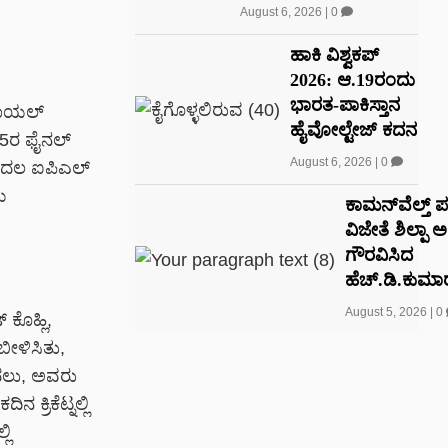
August 6, 2026
|
0
ಹಾಕಿ ವಿಶ್ವಕಪ್
2026: ಆ.19ರಂದು
ಭಾರತ-ಪಾಕಿಸ್ತಾನ
 ರಾಯಲ್
ಹೈವೋಲ್ಟೇಜ್ ಕದನ
25ರ ಫೈನಲ್
August 6, 2026
|
0
 ಮೊದಲ ಐಪಿಎಲ್
ಯ
ಕಾಮನ್‌ವೆಲ್ತ್ 
ವಿಜೇತೆ ಶಿಲ್ಪಾ 
ಗೌರವಿಸಿದ
ಹೆಚ್.ಡಿ.ಕುಮಾರ
August 5, 2026
|
0
ಕೊಹ್ಲಿ,
ಿಬೀಳಿಸಿತು,
ಮೊದಲು, ಅವರು
 ಕ್ರಿಕೆಟ್ನಲ್ಲಿ
ಲಿ