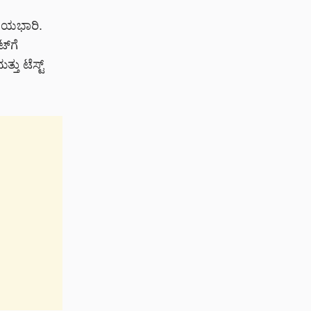
 ರಾಯಭಾರಿ.
್‌ಗೆ
ತು ಟೆಸ್ಟ್