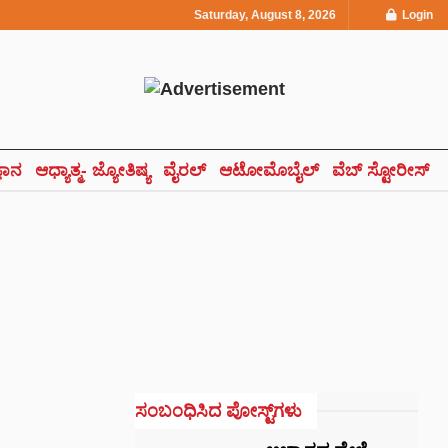
Saturday, August 8, 2026
Login
್ಞಾನ
ಆಧ್ಯಾತ್ಮ- ಜ್ಯೋತಿಷ್ಯ
ವೈರಲ್
ಆಟೋಮೊಬೈಲ್
ವೆಬ್ ಸ್ಟೋರೀಸ್
ಸಂಬಂಧಿಸಿದ ಪೋಸ್ಟ್‌ಗಳು