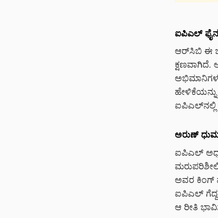
ಐಪಿಎಲ್ ಫೈನಲ
ಆರ್‌ಸಿಬಿ ಈ
ಕ್ಷಣವಾಗಿದೆ.
ಅಭಿಮಾನಿಗಳ 
ಹೇಳಿಕೆಯನ್ನು
ಐಪಿಎಲ್‌ನಲ್ಲ
ಅರುಣ್ ಧುಮಾಲ
ಐಪಿಎಲ್ ಅಧ್ಯಕ
ಮರುಪರಿಶೀಲಿಸು
ಅವರ ಕಿಂಗ್ 
ಐಪಿಎಲ್ ಗೆದ
ಆ ರೀತಿ ಭಾವಿ