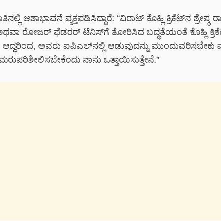
್ಲಿ ಆಶಾಭಾವನೆ ವ್ಯಕ್ತಪಡಿಸಿದ್ದಾರೆ: “ವಿರಾಟ್ ಕೊಹ್ಲಿ ಕ್ರಿಕೆಟ್‌ನ ಶ್ರೇಷ್ಠ
ವಾ ರೋಜರ್ ಫೆಡರರ್ ಟೆನಿಸ್‌ಗೆ ತೋರಿಸಿದ ಬದ್ಧತೆಯಂತೆ ಕೊಹ್ಲಿ ಕ್ರಿಕೆಟ
ೆ. ಆದ್ದರಿಂದ, ಅವರು ಐಪಿಎಲ್‌ನಲ್ಲಿ ಆಡುವುದನ್ನು ಮುಂದುವರಿಸಬೇಕು ಮತ್
ನು ಮರುಪರಿಶೀಲಿಸಬೇಕೆಂದು ನಾನು ಒತ್ತಾಯಿಸುತ್ತೇನೆ.”