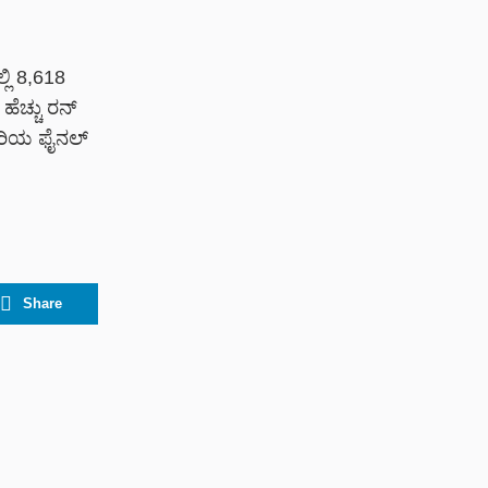
ಲಿ 8,618
ೆಚ್ಚು ರನ್
ಬಾರಿಯ ಫೈನಲ್
Share