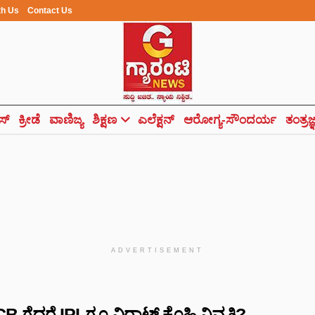
th Us
Contact Us
ಸ್
ಕ್ರೀಡೆ
ವಾಣಿಜ್ಯ
ಶಿಕ್ಷಣ
ಎಲೆಕ್ಷನ್
ಆರೋಗ್ಯ-ಸೌಂದರ್ಯ
ತಂತ್ರಜ
ADVERTISEMENT
ಗೆದ್ದರೆ IPL​ಗೂ ವಿರಾಟ್ ಕೊಹ್ಲಿ ನಿವೃತ್ತಿ?