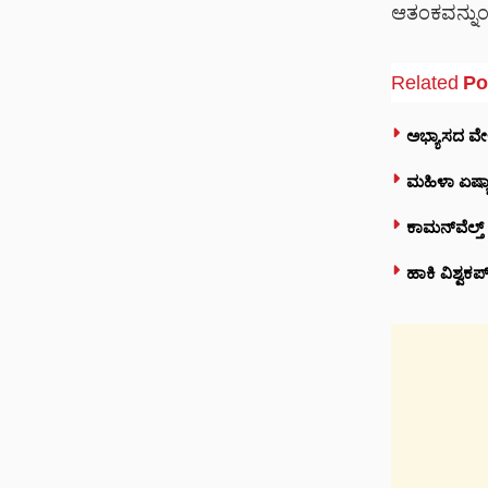
ಆತಂಕವನ್ನುಂ
Related
Po
ಅಭ್ಯಾಸದ ವ
ಮಹಿಳಾ ಏಷ್ಯಾ
ಕಾಮನ್‌ವೆಲ್ತ್
ಹಾಕಿ ವಿಶ್ವಕ