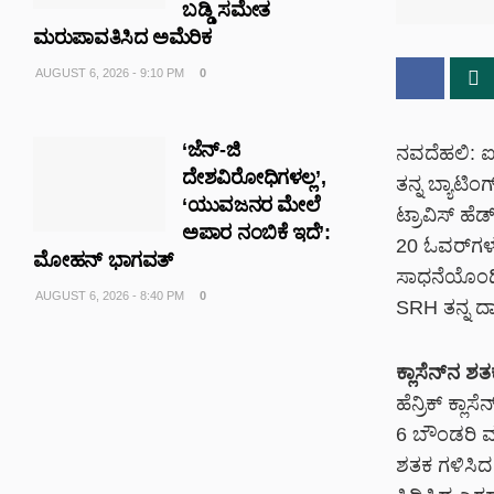
ಬಡ್ಡಿ ಸಮೇತ
ಮರುಪಾವತಿಸಿದ ಅಮೆರಿಕ
AUGUST 6, 2026 - 9:10 PM
0
‘ಜೆನ್-ಜಿ
ನವದೆಹಲಿ: ಐಪ
ದೇಶವಿರೋಧಿಗಳಲ್ಲ’,
ತನ್ನ ಬ್ಯಾಟಿಂ
‘ಯುವಜನರ ಮೇಲೆ
ಟ್ರಾವಿಸ್‌ ಹೆ
ಅಪಾರ ನಂಬಿಕೆ ಇದೆ’:
20 ಓವರ್‌ಗಳಲ
ಮೋಹನ್ ಭಾಗವತ್
ಸಾಧನೆಯೊಂದಿಗೆ
AUGUST 6, 2026 - 8:40 PM
0
SRH ತನ್ನ ದಾ
ಕ್ಲಾಸೆನ್‌ನ 
ಹೆನ್ರಿಕ್‌ ಕ್
6 ಬೌಂಡರಿ ಮತ
ಶತಕ ಗಳಿಸಿದ 