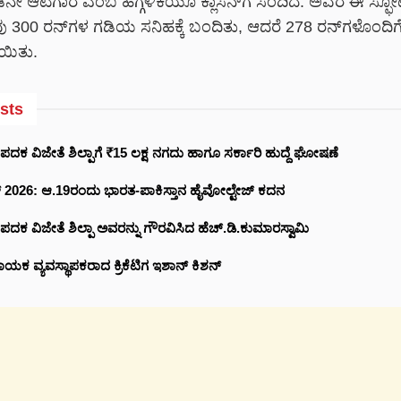
ಡನೇ ಆಟಗಾರ ಎಂಬ ಹೆಗ್ಗಳಿಕೆಯೂ ಕ್ಲಾಸೆನ್‌ಗೆ ಸಂದಿದೆ. ಅವರ ಈ ಸ್
00 ರನ್‌ಗಳ ಗಡಿಯ ಸನಿಹಕ್ಕೆ ಬಂದಿತು, ಆದರೆ 278 ರನ್‌ಗಳೊಂದಿಗೆ ಇನ್
ಯಿತು.
sts
 ಪದಕ ವಿಜೇತೆ ಶಿಲ್ಪಾಗೆ ₹15 ಲಕ್ಷ ನಗದು ಹಾಗೂ ಸರ್ಕಾರಿ ಹುದ್ದೆ ಘೋಷಣೆ
ಪ್ 2026: ಆ.19ರಂದು ಭಾರತ-ಪಾಕಿಸ್ತಾನ ಹೈವೋಲ್ಟೇಜ್ ಕದನ
 ಪದಕ ವಿಜೇತೆ ಶಿಲ್ಪಾ ಅವರನ್ನು ಗೌರವಿಸಿದ ಹೆಚ್.ಡಿ.ಕುಮಾರಸ್ವಾಮಿ
ಯಕ ವ್ಯವಸ್ಥಾಪಕರಾದ ಕ್ರಿಕೆಟಿಗ ಇಶಾನ್ ಕಿಶನ್