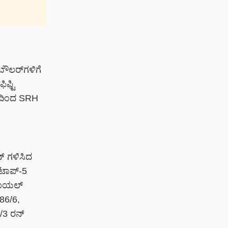
 ಬೌಲರ್‌ಗಳಿಗೆ
ಫ್ಟಿ
ಾಟದಿಂದ SRH
್‌ ಗಳಿಸಿದ
ಟಾಪ್‌-5
ರಾಯಲ್‌
286/6,
/3 ರನ್‌