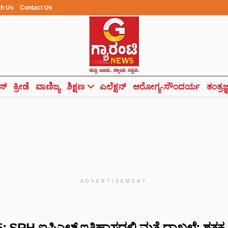
th Us
Contact Us
ಸ್
ಕ್ರೀಡೆ
ವಾಣಿಜ್ಯ
ಶಿಕ್ಷಣ
ಎಲೆಕ್ಷನ್
ಆರೋಗ್ಯ-ಸೌಂದರ್ಯ
ತಂತ್ರಜ
ADVERTISEMENT
: SRH ಐಪಿಎಲ್‌ ಇತಿಹಾಸದಲ್ಲಿ ಮತ್ತೆ ದಾಖಲೆ: ಶತಕ 