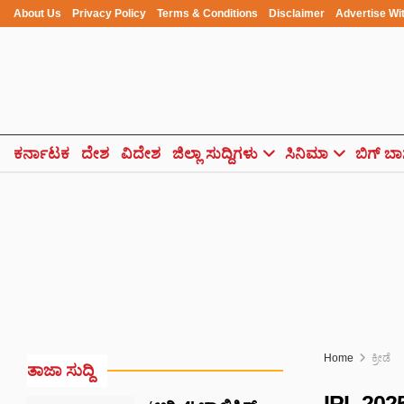
About Us
Privacy Policy
Terms & Conditions
Disclaimer
Advertise Wi
ಕರ್ನಾಟಕ
ದೇಶ
ವಿದೇಶ
ಜಿಲ್ಲಾ ಸುದ್ದಿಗಳು
ಸಿನಿಮಾ
ಬಿಗ್ ಬಾ
Home
ಕ್ರೀಡೆ
ತಾಜಾ ಸುದ್ದಿ
IPL 2025