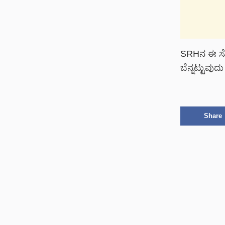
SRHನ ಈ ಸ್ಫ
ಬೆನ್ನಟ್ಟುವು
Share