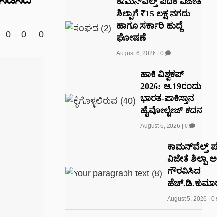
ಕಾಮನ್‌ವೆಲ್ತ್ ಪದಕ ವಿಜೇತೆ
ಶಿಲ್ಪಾಗೆ ₹15 ಲಕ್ಷ ನಗದು
ಹಾಗೂ ಸರ್ಕಾರಿ ಹುದ್ದೆ
0
0
0
ಘೋಷಣೆ
August 6, 2026
|
0
ಹಾಕಿ ವಿಶ್ವಕಪ್
2026: ಆ.19ರಂದು
ಭಾರತ-ಪಾಕಿಸ್ತಾನ
ಹೈವೋಲ್ಟೇಜ್ ಕದನ
August 6, 2026
|
0
ಕಾಮನ್‌ವೆಲ್ತ್ 
ವಿಜೇತೆ ಶಿಲ್ಪಾ 
ಗೌರವಿಸಿದ
ಹೆಚ್.ಡಿ.ಕುಮಾರ
August 5, 2026
|
0