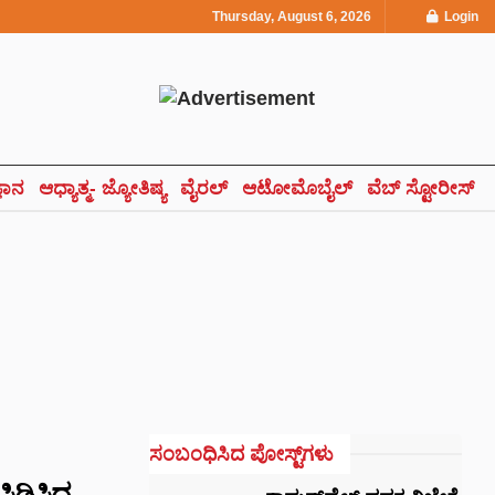
Thursday, August 6, 2026
Login
್ಞಾನ
ಆಧ್ಯಾತ್ಮ- ಜ್ಯೋತಿಷ್ಯ
ವೈರಲ್
ಆಟೋಮೊಬೈಲ್
ವೆಬ್ ಸ್ಟೋರೀಸ್
ಸಂಬಂಧಿಸಿದ ಪೋಸ್ಟ್‌ಗಳು
ಸಿಡಿಸಿದ