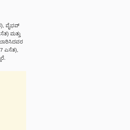
), ವೈಭವ್‌
ಸೆತ) ಮತ್ತು
ಿ ಬಾರಿಸಿದವರ
17 ಎಸೆತ),
ರೆ.