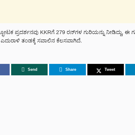
ೋಟಕ ಪ್ರದರ್ಶನವು KKRಗೆ 279 ರನ್‌ಗಳ ಗುರಿಯನ್ನು ನೀಡಿದ್ದು, ಈ ಗ
ದು ಎದುರಾಳಿ ತಂಡಕ್ಕೆ ಸವಾಲಿನ ಕೆಲಸವಾಗಿದೆ.
Send
Share
Tweet