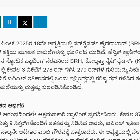
ಿಎಲ್‌ 2025ರ 18ನೇ ಆವೃತ್ತಿಯಲ್ಲಿ ಸನ್‌ರೈಸರ್ಸ್‌ ಹೈದರಾಬಾದ್‌ (S
ಗ್‌ ಶಕ್ತಿಯ ಮೂಲಕ ದಾಖಲೆಗಳನ್ನು ಧೂಳಿಪಟ ಮಾಡಿದೆ. ಹೆನ್ರಿಕ್‌ ಕ್ಲಾಸೆನ
ಡ್‌ನ ಸ್ಫೋಟಕ ಬ್ಯಾಟಿಂಗ್‌ ನೆರವಿನಿಂದ SRH, ಕೋಲ್ಕತ್ತಾ ನೈಟ್‌ ರೈಡರ್ಸ್‌ (
್ಲಿ ಕೇವಲ 3 ವಿಕೆಟಿಗೆ 278 ರನ್‌ ಗಳಿಸಿ 279 ರನ್‌ಗಳ ಗುರಿಯನ್ನು ನೀಡ
 ಐಪಿಎಲ್‌ ಇತಿಹಾಸದಲ್ಲಿ ಒಂದು ಇನ್ನಿಂಗ್ಸ್‌ನಲ್ಲಿ ಗರಿಷ್ಠ ರನ್‌ ಗಳಿಸಿದ
ಖಲೆಯನ್ನು ಮತ್ತಷ್ಟು ಬಲಪಡಿಸಿಕೊಂಡಿದೆ.
ಶತಕದ ಆರ್ಭಟ
ಲಾಸೆನ್‌ ಆರಂಭದಿಂದಲೇ ಆಕ್ರಮಣಕಾರಿ ಬ್ಯಾಟಿಂಗ್‌ ಪ್ರದರ್ಶಿಸಿದರು. ಕೇವಲ 3
್ತು 9 ಸಿಕ್ಸರ್‌ಗಳೊಂದಿಗೆ ಶತಕವನ್ನು ಸಿಡಿಸಿದ ಅವರು, ಐಪಿಎಲ್‌ ಇತಿಹ
ನಾಲ್ಕನೇ ಆಟಗಾರ ಎಂಬ ಗೌರವಕ್ಕೆ ಪಾತ್ರರಾದರು. ಈ ಆವೃತ್ತಿಯಲ್ಲಿ ವ