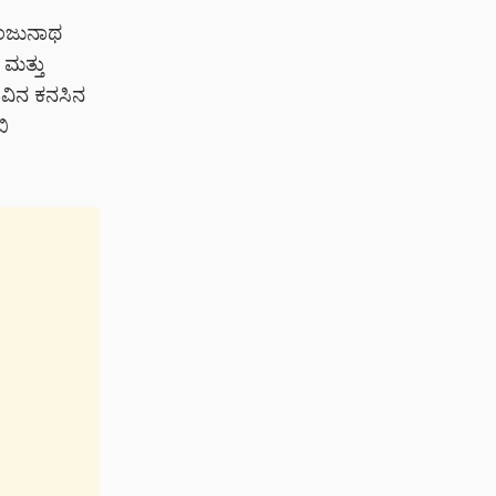
ಂಜುನಾಥ
 ಮತ್ತು
ುವಿನ ಕನಸಿನ
ಿ