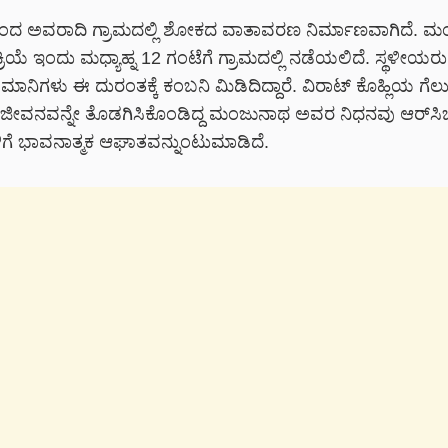
ದ ಅವರಾದಿ ಗ್ರಾಮದಲ್ಲಿ ಶೋಕದ ವಾತಾವರಣ ನಿರ್ಮಾಣವಾಗಿದೆ. ಮ
ರಿಯೆ ಇಂದು ಮಧ್ಯಾಹ್ನ 12 ಗಂಟೆಗೆ ಗ್ರಾಮದಲ್ಲಿ ನಡೆಯಲಿದೆ. ಸ್ಥಳೀಯರು
ಿಮಾನಿಗಳು ಈ ದುರಂತಕ್ಕೆ ಕಂಬನಿ ಮಿಡಿದಿದ್ದಾರೆ. ವಿರಾಟ್ ಕೊಹ್ಲಿಯ ಗೆಲ
ಮ ಜೀವನವನ್ನೇ ತೊಡಗಿಸಿಕೊಂಡಿದ್ದ ಮಂಜುನಾಥ ಅವರ ನಿಧನವು ಆರ್‌ಸಿಬ
ಗೆ ಭಾವನಾತ್ಮಕ ಆಘಾತವನ್ನುಂಟುಮಾಡಿದೆ.