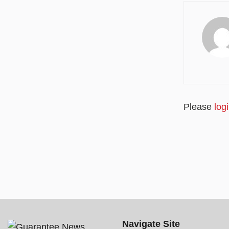
Please
log
Navigate Site