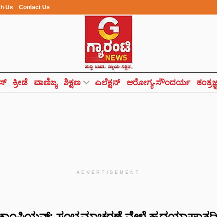
th Us
Contact Us
ಸ್
ಕ್ರೀಡೆ
ವಾಣಿಜ್ಯ
ಶಿಕ್ಷಣ
ಎಲೆಕ್ಷನ್
ಆರೋಗ್ಯ-ಸೌಂದರ್ಯ
ತಂತ್ರಜ
ADVERTISEMENT
ಿ ಚಾಂಪಿಯನ್: ಸಂಭ್ರಮಾಚರಣೆ ವೇಳೆ ಹೃದಯಾಘಾತದ