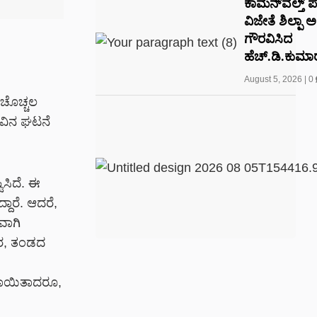
ಕಾಮನ್‌ವೆಲ್ತ್ 
ವಿಜೇತೆ ಶಿಲ್ಪಾ 
ಗೌರವಿಸಿದ
ಹೆಚ್.ಡಿ.ಕುಮಾರ
August 5, 2026
|
0
 ಚೊಚ್ಚಲ
ಾವಿನ ಘಟನೆ
ಿಸಿದೆ. ಈ
ದಾರೆ. ಆದರೆ,
ವಾಗಿ
ಾರ, ತಂಡದ
್ಯಲಾಯಿತಾದರೂ,