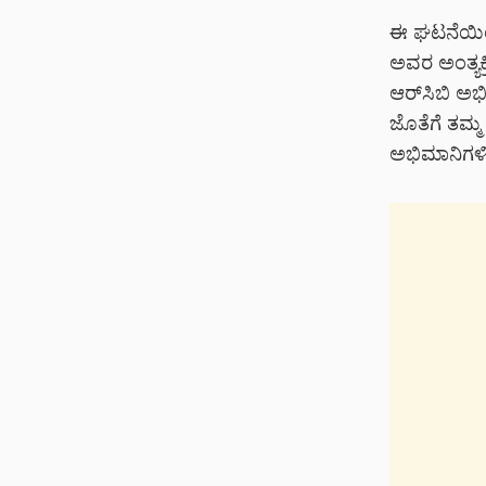
ಈ ಘಟನೆಯಿಂ
ಅವರ ಅಂತ್ಯಕ್
ಆರ್‌ಸಿಬಿ ಅಭ
ಜೊತೆಗೆ ತಮ್
ಅಭಿಮಾನಿಗಳಿ