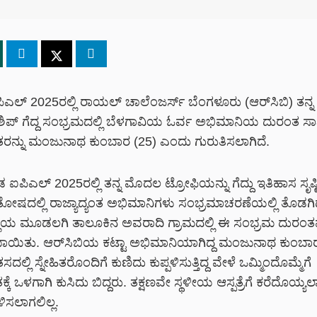
ಎಲ್ 2025ರಲ್ಲಿ ರಾಯಲ್ ಚಾಲೆಂಜರ್ಸ್ ಬೆಂಗಳೂರು (ಆರ್‌ಸಿಬಿ) ತನ್ನ
ಿಪ್ ಗೆದ್ದ ಸಂಭ್ರಮದಲ್ಲಿ ಬೆಳಗಾವಿಯ ಓರ್ವ ಅಭಿಮಾನಿಯ ದುರಂತ ಸ
ೃತರನ್ನು ಮಂಜುನಾಥ ಕುಂಬಾರ (25) ಎಂದು ಗುರುತಿಸಲಾಗಿದೆ.
ಡ ಐಪಿಎಲ್ 2025ರಲ್ಲಿ ತನ್ನ ಮೊದಲ ಟ್ರೋಫಿಯನ್ನು ಗೆದ್ದು ಇತಿಹಾಸ ಸೃಷ್ಟ
ೋಷದಲ್ಲಿ ರಾಜ್ಯಾದ್ಯಂತ ಅಭಿಮಾನಿಗಳು ಸಂಭ್ರಮಾಚರಣೆಯಲ್ಲಿ ತೊಡಗಿದ್
ಲ್ಲೆಯ ಮೂಡಲಗಿ ತಾಲೂಕಿನ ಅವರಾದಿ ಗ್ರಾಮದಲ್ಲಿ ಈ ಸಂಭ್ರಮ ದುರಂತ
ಾಯಿತು. ಆರ್‌ಸಿಬಿಯ ಕಟ್ಟಾ ಅಭಿಮಾನಿಯಾಗಿದ್ದ ಮಂಜುನಾಥ ಕುಂಬ
ದಲ್ಲಿ ಸ್ನೇಹಿತರೊಂದಿಗೆ ಕುಣಿದು ಕುಪ್ಪಳಿಸುತ್ತಿದ್ದ ವೇಳೆ ಒಮ್ಮಿಂದೊಮ್ಮೆಗೆ
ೆ ಒಳಗಾಗಿ ಕುಸಿದು ಬಿದ್ದರು. ತಕ್ಷಣವೇ ಸ್ಥಳೀಯ ಆಸ್ಪತ್ರೆಗೆ ಕರೆದೊಯ
ಿಸಲಾಗಲಿಲ್ಲ.