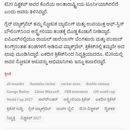
ಟಿ20 ವಿಶ್ವಕಪ್ ಅವರ ಕೊನೆಯ ಅಂತಾರಾಷ್ಟ್ರೀಯ ಟೂರ್ನಿಯಾಗಿರಲಿದೆ
ಎಂದು ಅವರು ತಿಳಿಸಿದ್ದಾರೆ.
ಗ್ಲೆನ್ ಮ್ಯಾಕ್ಸ್‌ವೆಲ್ ತಮ್ಮ ಸ್ಫೋಟಕ ಬ್ಯಾಟಿಂಗ್ ಮತ್ತು ಉಪಯುಕ್ತ ಆಫ್-ಸ್ಪಿನ್
ಬೌಲಿಂಗ್‌ನಿಂದ ಆಸ್ಟ್ರೇಲಿಯಾ ತಂಡಕ್ಕೆ ದೊಡ್ಡ ಕೊಡುಗೆ ನೀಡಿದ್ದಾರೆ.
ಐಪಿಎಲ್‌ನಲ್ಲಿಯೂ ರಾಯಲ್ ಚಾಲೆಂಜರ್ಸ್ ಬೆಂಗಳೂರು ಮತ್ತು ಪಂಜಾಬ್
ಕಿಂಗ್ಸ್‌ನಂತಹ ತಂಡಗಳಿಗೆ ಆಡಿರುವ ಮ್ಯಾಕ್ಸ್‌ವೆಲ್, ಕ್ರಿಕೆಟ್‌ನಲ್ಲಿ ತಮ್ಮದೇ ಆದ
ಛಾಪು ಮೂಡಿಸಿದ್ದಾರೆ. ಏಕದಿನ ಕ್ರಿಕೆಟ್‌ನಿಂದ ನಿವೃತ್ತಿಯಾದರೂ, ಟಿ20ಯಲ್ಲಿ
ಅವರ ಸ್ಫೋಟಕ ಆಟವನ್ನು ಅಭಿಮಾನಿಗಳು ಇನ್ನೂ ಕಾಣಲಿದ್ದಾರೆ.
C
ಕ್ರೀಡೆ
a
T
all-rounder
Australia cricket
cricket news
double century
t
a
e
George Bailey
Glenn Maxwell
ODI retirement
t20 world cup
g
g
s
World Cup 2027
ಆಲ್‌ರೌಂಡರ್
ಆಸ್ಟ್ರೇಲಿಯಾ ಕ್ರಿಕೆಟ್
ಏಕದಿನ ಕ್ರಿಕೆಟ್
o
:
r
ಕ್ರಿಕೆಟ್ ಸುದ್ದಿ
ಗ್ಲೆನ್ ಮ್ಯಾಕ್ಸ್‌ವೆಲ್
ಜಾರ್ಜ್ ಬೈಲಿ
ಟಿ20 ವಿಶ್ವಕಪ್
ದ್ವಿಶತಕ
i
e
ನಿವೃತ್ತಿ
ವಿಶ್ವಕಪ್ 2027
s
: