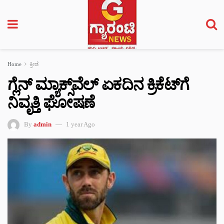
Home
ಕ್ರೀಡೆ
ಗ್ಲೆನ್ ಮ್ಯಾಕ್ಸ್‌ವೆಲ್ ಏಕದಿನ ಕ್ರಿಕೆಟ್‌ಗೆ
ನಿವೃತ್ತಿ ಘೋಷಣೆ
By
admin
1 year Ago