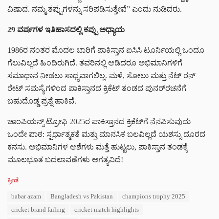
ವಿಷಾದ. ನಮ್ಮ ತಪ್ಪುಗಳನ್ನು ಸರಿಪಡಿಸುತ್ತೇವೆ” ಎಂದು ನುಡಿದರು.
29 ವರ್ಷಗಳ ಇತಿಹಾಸದಲ್ಲಿ ಕಪ್ಪು ಅಧ್ಯಾಯ
1986ರ ನಂತರ ಮೊದಲ ಬಾರಿಗೆ ಪಾಕಿಸ್ತಾನ ಐಸಿಸಿ ಟೂರ್ನಿಯಲ್ಲಿ ಒಂದೂ
ಗೆಲುವಿಲ್ಲದೆ ಹಿಂದಿರುಗಿದೆ. ತವರಿನಲ್ಲಿ ಆಡಿದರೂ ಅಭಿಮಾನಿಗಳಿಗೆ
ಸಮಾಧಾನ ನೀಡಲು ಸಾಧ್ಯವಾಗಲಿಲ್ಲ. ಮಳೆ, ಸೋಲು ಮತ್ತು ನೆಟ್ ರನ್
ರೇಟ್ ಸಮಸ್ಯೆಗಳಿಂದ ಪಾಕಿಸ್ತಾನದ ಕ್ರಿಕೆಟ್ ತಂಡದ ಪುನರ್‌ರಚನೆಗೆ
ಬಹುದೊಡ್ಡ ಪ್ರಶ್ನೆ ಹಾಕಿವೆ.
ಚಾಂಪಿಯನ್ಸ್ ಟ್ರೋಫಿ 2025ರ ಪಾಕಿಸ್ತಾನದ ಕ್ರಿಕೆಟ್‌ಗೆ ನೆನಪಿಸುವುದು
ಒಂದೇ ಪಾಠ: ಸ್ಪರ್ಧಾತ್ಮಕತೆ ಮತ್ತು ಮಾನಸಿಕ ಬಲವಿಲ್ಲದೆ ಯಶಸ್ಸು ದೂರದ
ಕನಸು. ಅಭಿಮಾನಿಗಳ ಆಶೆಗಳು ಮತ್ತೆ ಹುಟ್ಟಲು, ಪಾಕಿಸ್ತಾನ ತಂಡಕ್ಕೆ
ಮೂಲಭೂತ ಬದಲಾವಣೆಗಳು ಅಗತ್ಯವಿದೆ!
C
ಕ್ರೀಡೆ
a
T
babar azam
Bangladesh vs Pakistan
champions trophy 2025
t
a
e
cricket brand failing
cricket match highlights
g
g