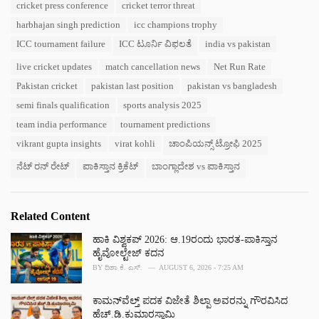
s
cricket press conference
cricket terror threat
o
:
r
harbhajan singh prediction
icc champions trophy
i
ICC tournament failure
ICC ಟೂರ್ನಿ ವಿಫಲತೆ
india vs pakistan
e
s
live cricket updates
match cancellation news
Net Run Rate
:
Pakistan cricket
pakistan last position
pakistan vs bangladesh
semi finals qualification
sports analysis 2025
team india performance
tournament predictions
vikrant gupta insights
virat kohli
ಚಾಂಪಿಯನ್ಸ್ ಟ್ರೋಫಿ 2025
ನೆಟ್ ರನ್ ರೇಟ್
ಪಾಕಿಸ್ತಾನ ಕ್ರಿಕೆಟ್
ಬಾಂಗ್ಲಾದೇಶ vs ಪಾಕಿಸ್ತಾನ
Related Content
ಹಾಕಿ ವಿಶ್ವಕಪ್ 2026: ಆ.19ರಂದು ಭಾರತ-ಪಾಕಿಸ್ತಾನ
ಹೈವೋಲ್ಟೇಜ್ ಕದನ
BY
ದಿಶಾ ಕೆ. ಎಸ್.
AUGUST 6, 2026 - 7:25 AM
ಕಾಮನ್‌ವೆಲ್ತ್ ಪದಕ ವಿಜೇತೆ ಶಿಲ್ಪಾ ಅವರನ್ನು ಗೌರವಿಸಿದ
ಹೆಚ್.ಡಿ.ಕುಮಾರಸ್ವಾಮಿ