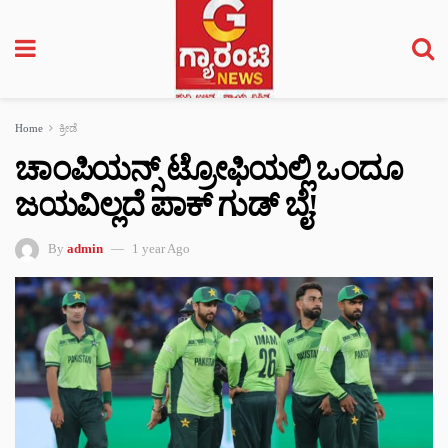
Home
ಕ್ರೀಡೆ
ಚಾಂಪಿಯನ್ಸ್ ಟ್ರೋಫಿಯಲ್ಲಿ ಒಂದೂ
ಜಯವಿಲ್ಲದೆ ಪಾಕ್ ಗುಡ್ ಬೈ!
By
admin
1 year Ago