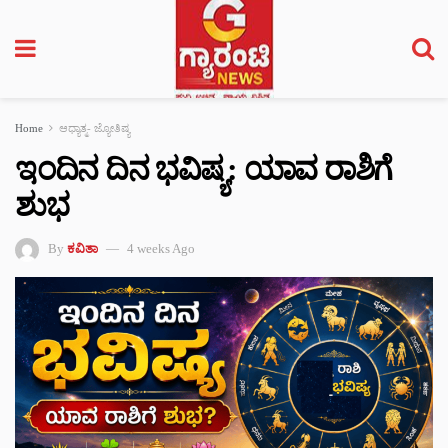
Home
ಆಧ್ಯಾತ್ಮ- ಜ್ಯೋತಿಷ್ಯ
ಇಂದಿನ ದಿನ ಭವಿಷ್ಯ: ಯಾವ ರಾಶಿಗೆ
ಶುಭ
By
ಕವಿತಾ
4 weeks Ago