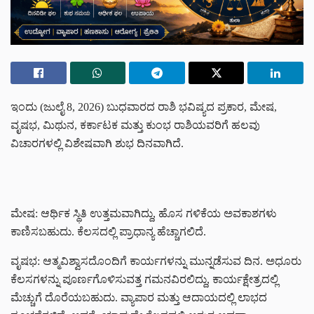
ಇಂದು (ಜುಲೈ 8, 2026) ಬುಧವಾರದ ರಾಶಿ ಭವಿಷ್ಯದ ಪ್ರಕಾರ, ಮೇಷ,
ವೃಷಭ, ಮಿಥುನ, ಕರ್ಕಾಟಕ ಮತ್ತು ಕುಂಭ ರಾಶಿಯವರಿಗೆ ಹಲವು
ವಿಚಾರಗಳಲ್ಲಿ ವಿಶೇಷವಾಗಿ ಶುಭ ದಿನವಾಗಿದೆ.
ಮೇಷ: ಆರ್ಥಿಕ ಸ್ಥಿತಿ ಉತ್ತಮವಾಗಿದ್ದು, ಹೊಸ ಗಳಿಕೆಯ ಅವಕಾಶಗಳು
ಕಾಣಿಸಬಹುದು. ಕೆಲಸದಲ್ಲಿ ಪ್ರಾಧಾನ್ಯ ಹೆಚ್ಚಾಗಲಿದೆ.
ವೃಷಭ: ಆತ್ಮವಿಶ್ವಾಸದೊಂದಿಗೆ ಕಾರ್ಯಗಳನ್ನು ಮುನ್ನಡೆಸುವ ದಿನ. ಅಧೂರು
ಕೆಲಸಗಳನ್ನು ಪೂರ್ಣಗೊಳಿಸುವತ್ತ ಗಮನವಿರಲಿದ್ದು, ಕಾರ್ಯಕ್ಷೇತ್ರದಲ್ಲಿ
ಮೆಚ್ಚುಗೆ ದೊರೆಯಬಹುದು. ವ್ಯಾಪಾರ ಮತ್ತು ಆದಾಯದಲ್ಲಿ ಲಾಭದ