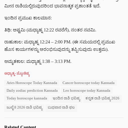
ಮೀನ ರಾಶಿಯಲ್ಲಿರುವುದರಿಂದ ಭಾವನಾತ್ಮಕ ಪ್ರಶಾಂತತೆ ಇದೆ.
ಇಂದಿನ ಪ್ರಮುಖ ಕಾಲಮಾನ:
ತಿಥಿ: ಅಷ್ಟಮಿ (ಮಧ್ಯಾಹ್ನ 12:22 ರವರೆಗೆ), ನಂತರ ನವಮಿ.
ರಾಹುಕಾಲ: ಮಧ್ಯಾಹ್ನ 12:24 – 2:00 PM. (ಈ ಸಮಯದಲ್ಲಿ ಪ್ರಮುಖ
ಹೊಸ ಕಾರ್ಯಗಳನ್ನು ಆರಂಭಿಸುವುದನ್ನು ತಪ್ಪಿಸುವುದು ಉತ್ತಮ).
ಅಮೃತಕಾಲ: ಮಧ್ಯಾಹ್ನ 1:38 – 3:13 PM.
C
ಆಧ್ಯಾತ್ಮ- ಜ್ಯೋತಿಷ್ಯ
a
T
Aries Horoscope Today Kannada
Cancer horoscope today Kannada
t
a
e
Daily zodiac prediction Kannada
Leo horoscope today Kannada
g
g
s
Today horoscope kannada
ಇಂದಿನ ರಾಶಿ ಭವಿಷ್ಯ
ಕನ್ನಡ ರಾಶಿ ಭವಿಷ್ಯ 2026
o
:
r
ಜುಲೈ 8 2026 ರಾಶಿ ಭವಿಷ್ಯ
ಬುಧವಾರ ರಾಶಿ ಫಲ
i
e
s
:
Related Content