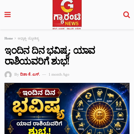
Home
ಆಧ್ಯಾತ್ಮ- ಜ್ಯೋತಿಷ್ಯ
ಇಂದಿನ ದಿನ ಭವಿಷ್ಯ: ಯಾವ
ರಾಶಿಯವರಿಗೆ ಶುಭ!
By
ದಿಶಾ ಕೆ. ಎಸ್.
1 month Ago