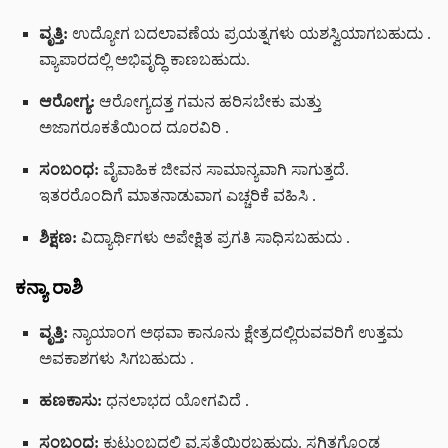
ವೃತ್ತಿ:
ಉದ್ಯೋಗ ಬದಲಾವಣೆಯ ಪ್ರಯತ್ನಗಳು ಯಶಸ್ವಿಯಾಗಬಹುದು
.
ವ್ಯಾಪಾರದಲ್ಲಿ ಅಭಿವೃದ್ಧಿ ಕಾಣಬಹುದು.
ಆರೋಗ್ಯ:
ಆರೋಗ್ಯದತ್ತ ಗಮನ ಹರಿಸಬೇಕು ಮತ್ತು
ಅಜಾಗರೂಕತೆಯಿಂದ ದೂರವಿರಿ
.
ಸಂಬಂಧ:
ವೈವಾಹಿಕ ಜೀವನ ಸಾಮಾನ್ಯವಾಗಿ ಸಾಗುತ್ತದೆ.
ಇತರರೊಂದಿಗೆ ಮಾತನಾಡುವಾಗ ಎಚ್ಚರಿಕೆ ವಹಿಸಿ
.
ಶಿಕ್ಷಣ:
ವಿದ್ಯಾರ್ಥಿಗಳು ಅಪೇಕ್ಷಿತ ಪ್ರಗತಿ ಸಾಧಿಸಬಹುದು
.
ಕನ್ಯಾ ರಾಶಿ
ವೃತ್ತಿ:
ನ್ಯಾಯಾಂಗ ಅಥವಾ ಕಾನೂನು ಕ್ಷೇತ್ರದಲ್ಲಿರುವವರಿಗೆ ಉತ್ತಮ
ಅವಕಾಶಗಳು ಸಿಗಬಹುದು
.
ಹಣಕಾಸು:
ಧನಲಾಭದ ಯೋಗವಿದೆ
.
ಸಂಬಂಧ:
ಕುಟುಂಬದಲ್ಲಿ ವ್ಯಸ್ತತೆಯಿರಬಹುದು. ಸ್ಥಗಿತಗೊಂಡ