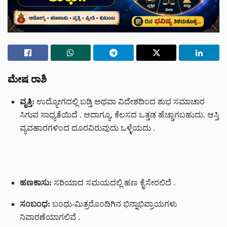
ಮೇಷ ರಾಶಿ
ವೃತ್ತಿ:
ಉದ್ಯೋಗದಲ್ಲಿ ಬಡ್ತಿ ಅಥವಾ ವಿದೇಶದಿಂದ ಶುಭ ಸಮಾಚಾರ
ಸಿಗುವ ಸಾಧ್ಯತೆಯಿದೆ
. ಆದಾಗ್ಯೂ, ಕೆಲಸದ ಒತ್ತಡ ಹೆಚ್ಚಾಗಬಹುದು. ಆಸ್ತಿ
ವ್ಯವಹಾರಗಳಿಂದ ದೂರವಿರುವುದು ಒಳ್ಳೆಯದು
.
ಹಣಕಾಸು:
ಸರಿಯಾದ ಸಮಯದಲ್ಲಿ ಹಣ ಕೈಸೇರಲಿದೆ
.
ಸಂಬಂಧ:
ಬಂಧು-ಮಿತ್ರರೊಂದಿಗಿನ ಭಿನ್ನಾಭಿಪ್ರಾಯಗಳು
ನಿವಾರಣೆಯಾಗಲಿವೆ
.