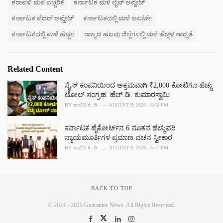
e
ಕರಾವಳಿ ಮಳೆ ಎಚ್ಚರಿಕೆ
ಕರ್ನಾಟಕ ಮಳೆ ಲೈವ್ ಅಪ್ಡೇಟ್
s
ಕರ್ನಾಟಕ ವೆದರ್ ಅಪ್ಡೇಟ್
ಕರ್ನಾಟಕದಲ್ಲಿ ಮಳೆ ಅಲರ್ಟ್
:
ಕರ್ನಾಟಕದಲ್ಲಿ ಮಳೆ ಹೆಚ್ಚಳ
ರಾಜ್ಯದ ಹಲವು ಜಿಲ್ಲೆಗಳಲ್ಲಿ ಮಳೆ ಹೆಚ್ಚಳ ಸಾಧ್ಯತೆ
Related Content
ನೈಸ್ ಕಂಪನಿಯಿಂದ ಅಕ್ರಮವಾಗಿ ₹2,000 ಕೋಟಿಗೂ ಹೆಚ್ಚು
ಟೋಲ್ ಸಂಗ್ರಹ: ಹೆಚ್.ಡಿ. ಕುಮಾರಸ್ವಾಮಿ
BY
ಶಾಲಿನಿ ಕೆ. ಡಿ
AUGUST 9, 2026 - 6:42 PM
ಕರ್ನಾಟಕ ಹೈಕೋರ್ಟ್‌ನ 6 ನೂತನ ಹೆಚ್ಚುವರಿ
ನ್ಯಾಯಮೂರ್ತಿಗಳ ಪ್ರಮಾಣ ವಚನ ಸ್ವೀಕಾರ
BY
ಶಾಲಿನಿ ಕೆ. ಡಿ
AUGUST 9, 2026 - 5:41 PM
BACK TO TOP
© 2024 - 2025 Guarantee News. All Rights Reserved.