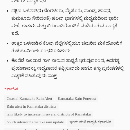
ಮಳೆಯ ಸಾಧ್ಯತೆ ಇದೆ.
ದಕ್ಷಿಣ ಒಳನಾಡಿನ (ಬೆಂಗಳೂರು, ಮೈಸೂರು, ಮಂಡ್ಯ, ಹಾಸನ,
ತುಮಕೂರು ಸೇರಿದಂತೆ) ಹಲವು ಭಾಗಗಳಲ್ಲಿ ಮಧ್ಯಮದಿಂದ ಭಾರೀ
ಮಳೆ, ಗುಡುಗು ಮತ್ತು ಬಿರುಗಾಳಿಯೊಂದಿಗೆ ಮಳೆಯಾಗುವ ಸಾಧ್ಯತೆ
ಇದೆ.
ಉತ್ತರ ಒಳನಾಡಿನ ಕೆಲವು ಜಿಲ್ಲೆಗಳಲ್ಲಿಯೂ ಚದುರಿದ ಮಳೆಯೊಂದಿಗೆ
ಗುಡುಗು-ಮಿಂಚು ಸಂಭವಿಸಬಹುದು.
ಕೆಲವೆಡೆ ಬಲವಾದ ಗಾಳಿ ಬೀಸುವ ಸಾಧ್ಯತೆ ಇರುವುದರಿಂದ, ಅನಗತ್ಯ
ಪ್ರಯಾಣವನ್ನು ಸಾಧ್ಯವಾದರೆ ತಪ್ಪಿಸುವುದು ಹಾಗೂ ತಗ್ಗು ಪ್ರದೇಶಗಳಲ್ಲಿ
ಎಚ್ಚರಿಕೆ ವಹಿಸುವುದು ಸೂಕ್ತ
C
ಕರ್ನಾಟಕ
a
T
Coastal Karnataka Rain Alert
Karnataka Rain Forecast
t
a
e
Rain alert in Karnataka districts
g
g
s
rain likely to increase in several districts of Karnataka
o
:
r
South interior Karnataka rain update
ಇಂದು ಮಳೆ ಸಾಧ್ಯತೆ ಕರ್ನಾಟಕ
i