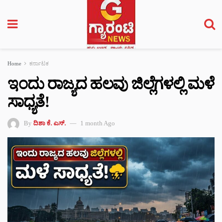
Home
ಕರ್ನಾಟಕ
ಇಂದು ರಾಜ್ಯದ ಹಲವು ಜಿಲ್ಲೆಗಳಲ್ಲಿ ಮಳೆ
ಸಾಧ್ಯತೆ!
By
ದಿಶಾ ಕೆ. ಎಸ್.
1 month Ago