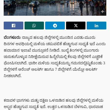
ಬೆಂಗಳೂರು
: ರಾಜ್ಯದ ಹಲವು ಜಿಲ್ಲೆಗಳಲ್ಲಿ ಮುಂದಿನ ಎರಡು-ಮೂರು
ದಿನಗಳ ಅವಧಿಯಲ್ಲಿ ಮಳೆಯ ಚಟುವಟಿಕೆ ಹೆಚ್ಚಾಗುವ ಸಾಧ್ಯತೆ ಇದೆ ಎಂದು
ಹವಾಮಾನ ಇಲಾಖೆ ಮುನ್ಸೂಚನೆ ನೀಡಿದೆ. ಜುಲೈ ತಿಂಗಳಲ್ಲಿ ಮುಂಗಾರು
ಚುರುಕುಗೊಳ್ಳುವ ನಿರೀಕ್ಷೆಯಿರುವ ಹಿನ್ನೆಲೆಯಲ್ಲಿ ಕೆಲವು ಜಿಲ್ಲೆಗಳಿಗೆ ಎಚ್ಚರಿಕೆ
ಘೋಷಿಸಲಾಗಿದೆ. ಭಾರೀ ಮಳೆಯ ಸಾಧ್ಯತೆಯನ್ನು ಗಮನದಲ್ಲಿಟ್ಟುಕೊಂಡು 3
ಜಿಲ್ಲೆಗಳಿಗೆ ಆರೆಂಜ್ ಅಲರ್ಟ್ ಹಾಗೂ 7 ಜಿಲ್ಲೆಗಳಿಗೆ ಯೆಲ್ಲೋ ಅಲರ್ಟ್
ನೀಡಲಾಗಿದೆ.
ಕರಾವಳಿ ಭಾಗಗಳು ಮತ್ತು ದಕ್ಷಿಣ ಒಳನಾಡಿನ ಹಲವು ಜಿಲ್ಲೆಗಳಲ್ಲಿ ಮಳೆಯ
ಅಬ್ಬರ ಹೆಚ್ಚಾಗುವ ಸಾಧ್ಯತೆ ಇದೆ. ಉತ್ತರ ಒಳನಾಡಿನ ಬೆಳಗಾವಿ, ಧಾರವಾಡ