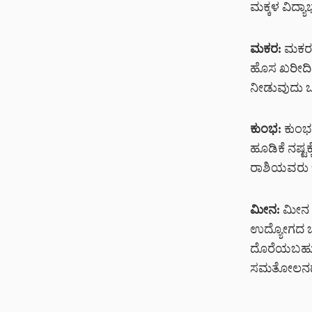
ಮಕ್ಕಳ ವಿದ್ಯ
ಮಕರ:
ಮಕರ 
ಹೊಸ ಖರೀದಿಗಳಿ
ನೀಡುವುದು ಒಳಿ
ಕುಂಭ:
ಕುಂಭ 
ಹೂಡಿಕೆ ನಷ್
ರಾಶಿಯವರು ಭ
ಮೀನ:
ಮೀನ ರ
ಉದ್ಯೋಗದ ಒತ್
ದೊರೆಯಬಹುದು.
ಸಮತೋಲನದ ನಡ