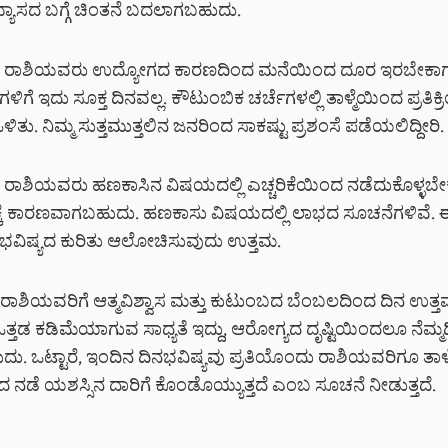
ಾಭ್ಯಾಸದ ಬಗ್ಗೆ ಚಿಂತನೆ ಬದಲಾಗಬಹುದು.
ರಾಶಿಯವರು ಉದ್ಯೋಗದ ಕಾರಣದಿಂದ ಮನೆಯಿಂದ ದೂರ ಇರಬೇಕಾ
ಗೆ ಇದು ಸೂಕ್ತ ದಿನವಲ್ಲ. ಕೌಟುಂಬಿಕ ಚರ್ಚೆಗಳಲ್ಲಿ ತಾಳ್ಮೆಯಿಂದ ಪ್ರತಿಕ್ರ
ತು. ನಿಮ್ಮ ಸುತ್ತಮುತ್ತಲಿನ ಜನರಿಂದ ಸಾಕಷ್ಟು ಪ್ರಶಂಸೆ ಪಡೆಯಲಿದ್ದೀರಿ.
ರಾಶಿಯವರು ಹಣಕಾಸಿನ ವಿಷಯದಲ್ಲಿ ಎಚ್ಚರಿಕೆಯಿಂದ ನಡೆದುಕೊಳ್ಳಬೇ
ಟಕ್ಕೆ ಕಾರಣವಾಗಬಹುದು. ಹಣಕಾಸು ವಿಷಯದಲ್ಲಿ ಲಾಭದ ಸೂಚನೆಗಳಿವೆ. 
ವಿಷ್ಯದ‌ ಕುರಿತು ಆಲೋಚಿಸುವುದು ಉತ್ತಮ.
ಾಶಿಯವರಿಗೆ ಆತ್ಮವಿಶ್ವಾಸ ಮತ್ತು ಕುಟುಂಬದ ಬೆಂಬಲದಿಂದ ದಿನ ಉತ್ತ
ತಡ ಕಡಿಮೆಯಾಗುವ ಸಾಧ್ಯತೆ ಇದ್ದು, ಆರೋಗ್ಯದ ದೃಷ್ಟಿಯಿಂದಲೂ ನೆಮ್ಮದ
 ಒಟ್ಟಾರೆ, ಇಂದಿನ ದಿನಭವಿಷ್ಯವು ಪ್ರತಿಯೊಂದು ರಾಶಿಯವರಿಗೂ ತಾಳ್ಮೆ, 
ೆ ಯಶಸ್ಸಿನ ದಾರಿಗೆ ಕೊಂಡೊಯ್ಯುತ್ತದೆ ಎಂಬ ಸೂಚನೆ ನೀಡುತ್ತದೆ.