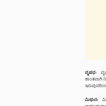
ವೃಷಭ:
ವೃಷಭ
ಶಾಂತವಾಗಿ ನಿ
ಇರುವುದರಿಂದ ಮ
ಮಿಥುನ:
ಮಿಥು