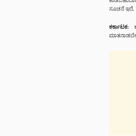
ಕಾಡಬಹುದಾದರೂ
ಸೂಚನೆ ಇದೆ.
ಕರ್ಕಾಟಕ:
ಕರ
ಮಾತನಾಡಬೇಕು