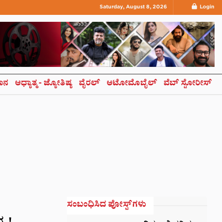
Saturday, August 8, 2026
Login
ಞಾನ
ಆಧ್ಯಾತ್ಮ- ಜ್ಯೋತಿಷ್ಯ
ವೈರಲ್
ಆಟೋಮೊಬೈಲ್
ವೆಬ್ ಸ್ಟೋರೀಸ್
ಸಂಬಂಧಿಸಿದ ಪೋಸ್ಟ್‌ಗಳು