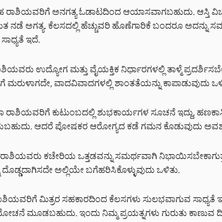
ರಾಶಿಯವರಿಗೆ ಅನಗತ್ಯ ಓಡಾಟದಿಂದ ಆಯಾಸವಾಗಬಹುದು. ಆಸ್ತಿ ವಿಚಾ
ತ ನಡೆ ಅಗತ್ಯ. ಕೆಲಸದಲ್ಲಿ ಹೆಚ್ಚುವರಿ ಹೊಣೆಗಾರಿಕೆ ಬಂದರೂ ಅದನ್ನು ಸ
ಾಧ್ಯತೆ ಇದೆ.
ಾಶಿಯವರು ಉದ್ಯೋಗ ಮತ್ತು ವೈಯಕ್ತಿಕ ನಿರ್ಧಾರಗಳಲ್ಲಿ ತಾಳ್ಮೆ ಪ್ರದರ್ಶಿ
ಾತಿಗೆ ಮರುಳಾಗದೇ, ವಾದವಿವಾದಗಳಲ್ಲಿ ಶಾಂತತೆಯನ್ನು ಕಾಪಾಡುವುದು ಒಳ
ರಾಶಿಯವರಿಗೆ ಕುಟುಂಬದಲ್ಲಿ ಶುಭಕಾರ್ಯಗಳ ಸೂಚನೆ ಇದ್ದು, ಹಣಕಾಸಿನಲ್ಲ
ಬಹುದು. ಆದರೆ ಪೋಷಕರ ಆರೋಗ್ಯದ ಕಡೆ ಗಮನ ಕೊಡುವುದು ಅವಶ್ಯ
ಿಕ ರಾಶಿಯವರು ಕಚೇರಿಯ ಒತ್ತಡವನ್ನು ಸಮರ್ಥವಾಗಿ ನಿಭಾಯಿಸಬೇಕಾಗುತ್ತದ
 ದೊಡ್ಡದಾಗಿಸದೇ ಅಲ್ಲಿಯೇ ಬಗೆಹರಿಸಿಕೊಳ್ಳುವುದು ಒಳಿತು.
ಶಿಯವರಿಗೆ ಮಿತ್ರರ ಸಹಕಾರದಿಂದ ಕೆಲಸಗಳು ಸುಲಭವಾಗುವ ಸಾಧ್ಯತೆ 
ಚನೆ ಮೂಡಬಹುದು. ಇಂದು ನಿಮ್ಮ ಪ್ರಯತ್ನಗಳು ಗುರುತು ಕಾಣುವ ದಿ