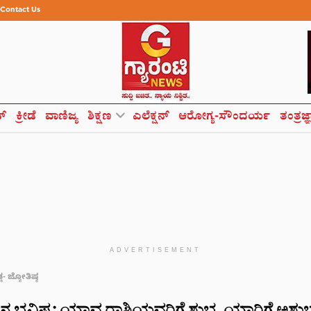
Contact Us
ಸ್
ಕ್ರೀಡೆ
ವಾಣಿಜ್ಯ
ಶಿಕ್ಷಣ
ಎಲೆಕ್ಷನ್
ಆರೋಗ್ಯ-ಸೌಂದರ್ಯ
ತಂತ್ರಜ್
ADVERTISEMENT
್ಮ- ಜ್ಯೋತಿಷ್ಯ