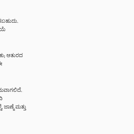
ಗಬಹುದು.
ಿಯೆ
ಕು; ಆತುರದ
ಈ
ಮವಾಗಲಿದೆ.
ಿ
ಜಾಣ್ಮೆ ಮತ್ತು