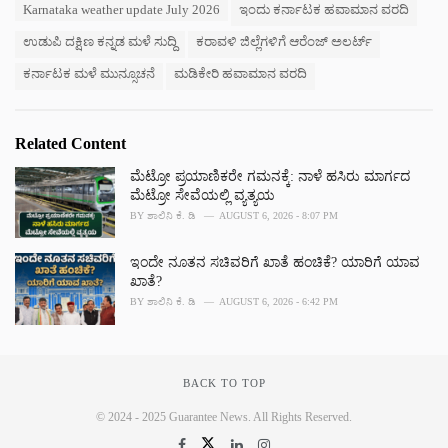
s
Karnataka weather update July 2026
ಇಂದು ಕರ್ನಾಟಕ ಹವಾಮಾನ ವರದಿ
o
:
r
ಉಡುಪಿ ದಕ್ಷಿಣ ಕನ್ನಡ ಮಳೆ ಸುದ್ದಿ
ಕರಾವಳಿ ಜಿಲ್ಲೆಗಳಿಗೆ ಆರೆಂಜ್ ಅಲರ್ಟ್
i
e
ಕರ್ನಾಟಕ ಮಳೆ ಮುನ್ಸೂಚನೆ
ಮಡಿಕೇರಿ ಹವಾಮಾನ ವರದಿ
s
:
Related Content
ಮೆಟ್ರೋ ಪ್ರಯಾಣಿಕರೇ ಗಮನಕ್ಕೆ: ನಾಳೆ ಹಸಿರು ಮಾರ್ಗದ
ಮೆಟ್ರೋ ಸೇವೆಯಲ್ಲಿ ವ್ಯತ್ಯಯ
BY
ಶಾಲಿನಿ ಕೆ. ಡಿ
AUGUST 6, 2026 - 8:07 PM
ಇಂದೇ ನೂತನ ಸಚಿವರಿಗೆ ಖಾತೆ ಹಂಚಿಕೆ? ಯಾರಿಗೆ ಯಾವ
ಖಾತೆ?
BY
ಶಾಲಿನಿ ಕೆ. ಡಿ
AUGUST 6, 2026 - 6:42 PM
BACK TO TOP
© 2024 - 2025 Guarantee News. All Rights Reserved.