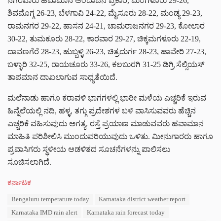
ನಗರವಾರು ಹವಾಮಾನ ಅಂದಾಜಿನ ಪ್ರಕಾರ, ಮಂಗಳೂರು 29-26,
ಶಿವಮೊಗ್ಗ 26-23, ಬೆಳಗಾವಿ 24-22, ಮೈಸೂರು 28-22, ಮಂಡ್ಯ 29-23,
ರಾಮನಗರ 29-22, ಹಾಸನ 24-21, ಚಾಮರಾಜನಗರ 29-23, ಕೋಲಾರ
30-22, ತುಮಕೂರು 28-22, ಕಾರವಾರ 29-27, ಚಿಕ್ಕಮಗಳೂರು 22-19,
ದಾವಣಗೆರೆ 28-23, ಹುಬ್ಬಳ್ಳಿ 26-23, ಚಿತ್ರದುರ್ಗ 28-23, ಹಾವೇರಿ 27-23,
ಬಳ್ಳಾರಿ 32-25, ರಾಯಚೂರು 33-26, ಕಲಬುರಗಿ 31-25 ಡಿಗ್ರಿ ಸೆಲ್ಸಿಯಸ್
ತಾಪಮಾನ ದಾಖಲಾಗುವ ಸಾಧ್ಯತೆಯಿದೆ.
ಮಲೆನಾಡು ಹಾಗೂ ಕರಾವಳಿ ಭಾಗಗಳಲ್ಲಿ ಭಾರೀ ಮಳೆಯ ಎಚ್ಚರಿಕೆ ಇರುವ
ಹಿನ್ನೆಲೆಯಲ್ಲಿ ನದಿ, ಹಳ್ಳ, ತಗ್ಗು ಪ್ರದೇಶಗಳ ಬಳಿ ವಾಸಿಸುವವರು ಹೆಚ್ಚಿನ
ಎಚ್ಚರಿಕೆ ವಹಿಸುವುದು ಅಗತ್ಯ. ರಸ್ತೆ ಪ್ರಯಾಣ ಮಾಡುವವರು ಹವಾಮಾನ
ಮಾಹಿತಿ ಪರಿಶೀಲಿಸಿ ಮುಂದುವರಿಯುವುದು ಒಳಿತು. ಮೀನುಗಾರರು ಹಾಗೂ
ಪ್ರವಾಸಿಗರು ಸ್ಥಳೀಯ ಆಡಳಿತದ ಸೂಚನೆಗಳನ್ನು ಪಾಲಿಸಲು
ಸೂಚಿಸಲಾಗಿದೆ.
C
ಕರ್ನಾಟಕ
a
T
Bengaluru temperature today
Karnataka district weather report
t
a
e
Karnataka IMD rain alert
Karnataka rain forecast today
g
g