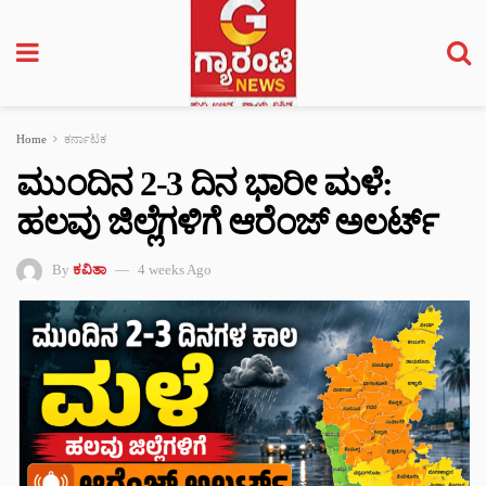
Home
ಕರ್ನಾಟಕ
ಮುಂದಿನ 2-3 ದಿನ ಭಾರೀ ಮಳೆ:
ಹಲವು ಜಿಲ್ಲೆಗಳಿಗೆ ಆರೆಂಜ್ ಅಲರ್ಟ್
By
ಕವಿತಾ
4 weeks Ago