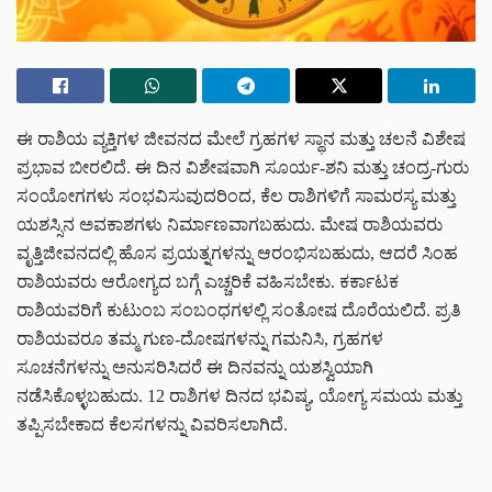
ಈ ರಾಶಿಯ ವ್ಯಕ್ತಿಗಳ ಜೀವನದ ಮೇಲೆ ಗ್ರಹಗಳ ಸ್ಥಾನ ಮತ್ತು ಚಲನೆ ವಿಶೇಷ
ಪ್ರಭಾವ ಬೀರಲಿದೆ. ಈ ದಿನ ವಿಶೇಷವಾಗಿ ಸೂರ್ಯ-ಶನಿ ಮತ್ತು ಚಂದ್ರ-ಗುರು
ಸಂಯೋಗಗಳು ಸಂಭವಿಸುವುದರಿಂದ, ಕೆಲ ರಾಶಿಗಳಿಗೆ ಸಾಮರಸ್ಯ ಮತ್ತು
ಯಶಸ್ಸಿನ ಅವಕಾಶಗಳು ನಿರ್ಮಾಣವಾಗಬಹುದು. ಮೇಷ ರಾಶಿಯವರು
ವೃತ್ತಿಜೀವನದಲ್ಲಿ ಹೊಸ ಪ್ರಯತ್ನಗಳನ್ನು ಆರಂಭಿಸಬಹುದು, ಆದರೆ ಸಿಂಹ
ರಾಶಿಯವರು ಆರೋಗ್ಯದ ಬಗ್ಗೆ ಎಚ್ಚರಿಕೆ ವಹಿಸಬೇಕು. ಕರ್ಕಾಟಕ
ರಾಶಿಯವರಿಗೆ ಕುಟುಂಬ ಸಂಬಂಧಗಳಲ್ಲಿ ಸಂತೋಷ ದೊರೆಯಲಿದೆ. ಪ್ರತಿ
ರಾಶಿಯವರೂ ತಮ್ಮ ಗುಣ-ದೋಷಗಳನ್ನು ಗಮನಿಸಿ, ಗ್ರಹಗಳ
ಸೂಚನೆಗಳನ್ನು ಅನುಸರಿಸಿದರೆ ಈ ದಿನವನ್ನು ಯಶಸ್ವಿಯಾಗಿ
ನಡೆಸಿಕೊಳ್ಳಬಹುದು. 12 ರಾಶಿಗಳ ದಿನದ ಭವಿಷ್ಯ, ಯೋಗ್ಯ ಸಮಯ ಮತ್ತು
ತಪ್ಪಿಸಬೇಕಾದ ಕೆಲಸಗಳನ್ನು ವಿವರಿಸಲಾಗಿದೆ.