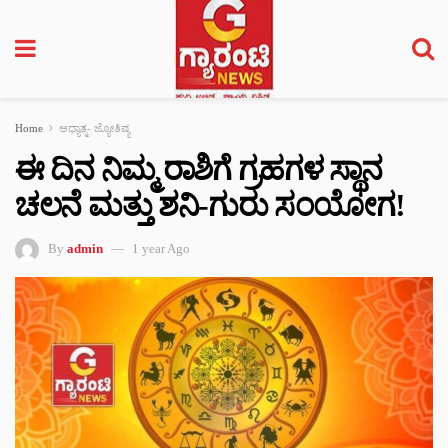
Home
ಆಧ್ಯಾತ್ಮ- ಜ್ಯೋತಿಷ್ಯ
ಈ ದಿನ ನಿಮ್ಮ ರಾಶಿಗೆ ಗ್ರಹಗಳ ಸ್ಥಾನ
ಚಲನೆ ಮತ್ತು ಶನಿ-ಗುರು ಸಂಯೋಗ!
By
admin
1 year Ago