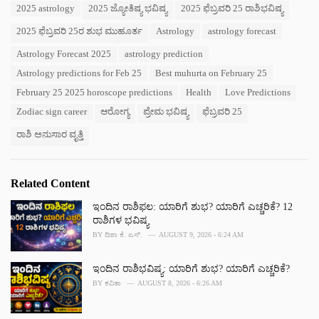
2025 astrology
2025 ಜ್ಯೋತಿಷ್ಯ ಭವಿಷ್ಯ
2025 ಫೆಬ್ರವರಿ 25 ರಾಶಿಭವಿಷ್ಯ
g
g
s
o
2025 ಫೆಬ್ರವರಿ 25ರ ಶುಭ ಮುಹೂರ್ತ
Astrology
astrology forecast
:
r
i
Astrology Forecast 2025
astrology prediction
e
Astrology predictions for Feb 25
Best muhurta on February 25
s
:
February 25 2025 horoscope predictions
Health
Love Predictions
Zodiac sign career
ಆರೋಗ್ಯ
ಪ್ರೇಮ ಭವಿಷ್ಯ
ಫೆಬ್ರವರಿ 25
ರಾಶಿ ಅನುಸಾರ ವೃತ್ತಿ
Related Content
ಇಂದಿನ ರಾಶಿಫಲ: ಯಾರಿಗೆ ಶುಭ? ಯಾರಿಗೆ ಎಚ್ಚರಿಕೆ? 12
ರಾಶಿಗಳ ಭವಿಷ್ಯ
BY
ದಿಶಾ ಕೆ. ಎಸ್.
AUGUST 9, 2026 - 6:24 AM
ಇಂದಿನ ರಾಶಿಭವಿಷ್ಯ: ಯಾರಿಗೆ ಶುಭ? ಯಾರಿಗೆ ಎಚ್ಚರಿಕೆ?
BY
ಕವಿತಾ
AUGUST 8, 2026 - 6:26 AM