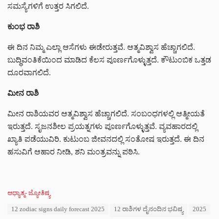
ಸಮಸ್ಯೆಗಳಿಗೆ ಉತ್ತರ ಸಿಗಲಿದೆ.
ಕುಂಭ ರಾಶಿ
ಈ ದಿನ ನಿಮ್ಮ ಎಲ್ಲಾ ಆಸೆಗಳು ಈಡೇರುತ್ತವೆ. ಆತ್ಮವಿಶ್ವಾಸ ಹೆಚ್ಚಾಗಲಿದೆ.
ಬುದ್ಧಿವಂತಿಕೆಯಿಂದ ಮಾಡಿದ ಕೆಲಸ ಪೂರ್ಣಗೊಳ್ಳುತ್ತದೆ. ಕೌಟುಂಬಿಕ ಒತ್ತಡ
ದೂರವಾಗಲಿದೆ.
ಮೀನ ರಾಶಿ
ಮೀನ ರಾಶಿಯವರ ಆತ್ಮವಿಶ್ವಾಸ ಹೆಚ್ಚಾಗಲಿದೆ. ಸಂಬಂಧಗಳಲ್ಲಿ ಆತ್ಮೀಯತೆ
ಇರುತ್ತದೆ. ಸೃಜನಶೀಲ ಪ್ರಯತ್ನಗಳು ಪೂರ್ಣಗೊಳ್ಳುತ್ತವೆ. ವ್ಯವಹಾರದಲ್ಲಿ
ಖ್ಯಾತಿ ಪಡೆಯುವಿರಿ. ಕುಟುಂಬ ಜೀವನದಲ್ಲಿ ಸಂತೋಷ ಇರುತ್ತದೆ. ಈ ದಿನ
ಹಸುವಿಗೆ ಆಹಾರ ನೀಡಿ, ಶನಿ ಮಂತ್ರವನ್ನು ಪಠಿಸಿ.
C
ಆಧ್ಯಾತ್ಮ- ಜ್ಯೋತಿಷ್ಯ
a
T
12 zodiac signs daily forecast 2025
12 ರಾಶಿಗಳ ದೈನಂದಿನ ಭವಿಷ್ಯ
2025
t
a
e