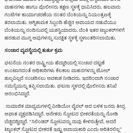
ವಾಹನಗಳು ಹಾಗೂ ಪೊಲೀಸರು ತಕ್ಷಣ ಸ್ಥಳಕ್ಕೆ ಧಾವಿಸಿದರು. ಹಲವಾರು
ಗಂಟೆಗಳ ಕಾರ್ಯಾಚರಣೆಯ ನಂತರ ಬೆಂಕಿಯನ್ನು ನಿಯಂತ್ರಣಕ್ಕೆ
ತರಲಾಯಿತು. ಅಗ್ನಿಶಾಮಕ ಸಿಬ್ಬಂದಿ ಹೆಚ್ಚಿನ ಅಪಾಯದ ನಡುವೆಯೂ
ಬೆಂಕಿಯನ್ನು ನಂದಿಸುವಲ್ಲಿ ಯಶಸ್ವಿಯಾದರು. ಬೆಂಕಿ ಇತರ ಟ್ಯಾಂಕರ್‌ಗಳಿಗೆ
ಹರಡುವ ಮುನ್ನ ಅವುಗಳನ್ನು ಸುರಕ್ಷಿತ ಸ್ಥಳಕ್ಕೆ ಸ್ಥಳಾಂತರಿಸಲಾಯಿತು.
ಸಂಚಾರ ವ್ಯವಸ್ಥೆಯಲ್ಲಿ ತುರ್ತು ಕ್ರಮ
ಘಟನೆಯ ನಂತರ ರಾಷ್ಟ್ರೀಯ ಹೆದ್ದಾರಿಯಲ್ಲಿ ಸಂಚಾರ ದಟ್ಟಣೆ
ಉಂಟಾಗದಂತೆ ಅಧಿಕಾರಿಗಳು ಕೆಲಕಾಲ ವಾಹನಗಳನ್ನು ಟೋಲ್
ಶುಲ್ಕವಿಲ್ಲದೆ ಸಂಚರಿಸಲು ಅವಕಾಶ ನೀಡಿದರು. ಇದರಿಂದಾಗಿ ಸಂಚಾರ
ಸಮಸ್ಯೆಯನ್ನು ತಪ್ಪಿಸಲಾಯಿತು. ಘಟನಾ ಸ್ಥಳದಲ್ಲಿ ಪೊಲೀಸರು ತನಿಖೆ
ಆರಂಭಿಸಿದ್ದಾರೆ.
ಸಾಮಾಜಿಕ ಮಾಧ್ಯಮಗಳಲ್ಲಿ ವೀಡಿಯೋ ವೈರಲ್ ಆದ ಬಳಿಕ ಜನರು ತೀವ್ರ
ಆಘಾತ ವ್ಯಕ್ತಪಡಿಸಿದ್ದಾರೆ. ಅನೇಕರು ಸ್ಫೋಟದ ಭೀಕರತೆಯನ್ನು ನೋಡಿ
ಬೆಚ್ಚಿಬಿದ್ದಿದ್ದಾರೆ. “ಸಿಲಿಂಡರ್ ಸ್ಫೋಟವನ್ನು ನಾವು ಕೇಳಿರುತ್ತೇವೆ, ಆದರೆ
ಟ್ಯಾಂಕರ್ ಸ್ಫೋಟದ ಭೀಕರತೆ ಇಷ್ಟು ಅಪಾಯಕಾರಿ ಎಂದು ಅರಿತಿರಲಿಲ್ಲ”