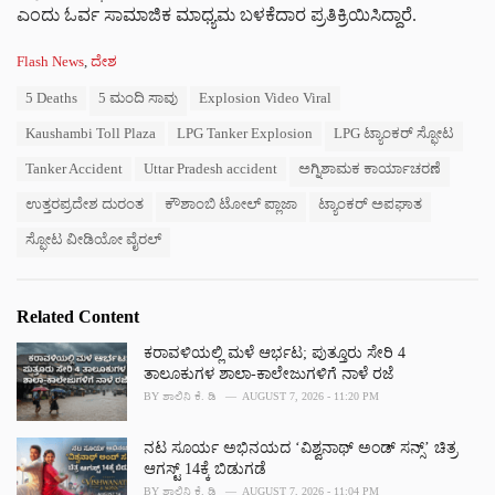
ಎಂದು ಓರ್ವ ಸಾಮಾಜಿಕ ಮಾಧ್ಯಮ ಬಳಕೆದಾರ ಪ್ರತಿಕ್ರಿಯಿಸಿದ್ದಾರೆ.
C
Flash News
,
ದೇಶ
a
T
5 Deaths
5 ಮಂದಿ ಸಾವು
Explosion Video Viral
t
a
e
Kaushambi Toll Plaza
LPG Tanker Explosion
LPG ಟ್ಯಾಂಕರ್ ಸ್ಫೋಟ
g
g
s
o
Tanker Accident
Uttar Pradesh accident
ಅಗ್ನಿಶಾಮಕ ಕಾರ್ಯಾಚರಣೆ
:
r
i
ಉತ್ತರಪ್ರದೇಶ ದುರಂತ
ಕೌಶಾಂಬಿ ಟೋಲ್ ಪ್ಲಾಜಾ
ಟ್ಯಾಂಕರ್ ಅಪಘಾತ
e
s
ಸ್ಫೋಟ ವೀಡಿಯೋ ವೈರಲ್
:
Related Content
ಕರಾವಳಿಯಲ್ಲಿ ಮಳೆ ಆರ್ಭಟ; ಪುತ್ತೂರು ಸೇರಿ 4
ತಾಲೂಕುಗಳ ಶಾಲಾ-ಕಾಲೇಜುಗಳಿಗೆ ನಾಳೆ ರಜೆ
BY
ಶಾಲಿನಿ ಕೆ. ಡಿ
AUGUST 7, 2026 - 11:20 PM
ನಟ ಸೂರ್ಯ ಅಭಿನಯದ ‘ವಿಶ್ವನಾಥ್ ಅಂಡ್ ಸನ್ಸ್’ ಚಿತ್ರ
ಆಗಸ್ಟ್ 14ಕ್ಕೆ ಬಿಡುಗಡೆ
BY
ಶಾಲಿನಿ ಕೆ. ಡಿ
AUGUST 7, 2026 - 11:04 PM