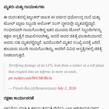
ಮೃತರು ಮತ್ತು ಗಾಯಾಳುಗಳು
ಈ ದುರಂತದಲ್ಲಿ ಟ್ಯಾಂಕರ್ ಚಾಲಕ 40 ವರ್ಷದ ಧರ್ಮೇಂದ್ರ ದುಬೆ ಮತ್ತು
ಟೋಲ್ ಪ್ಲಾಜಾ ಸಿಬ್ಬಂದಿ ಅಲೋಕ್ ಸಿಂಗ್ ಸ್ಥಳದಲ್ಲೇ ಮೃತಪಟ್ಟಿದ್ದಾರೆ.
ಗಂಭೀರವಾಗಿ ಗಾಯಗೊಂಡಿದ್ದ ಇತರ ಮೂವರು ಟೋಲ್ ಸಿಬ್ಬಂದಿಗಳನ್ನು
ತಕ್ಷಣ ಆಸ್ಪತ್ರೆಗೆ ದಾಖಲಿಸಲಾಗಿತ್ತು, ಆದರೆ ಅವರ ಚಿಕಿತ್ಸೆ ಫಲಕಾರಿಯಾಗದೆ
ಅವರು ಸಹ ಮೃತಪಟ್ಟಿದ್ದಾರೆ. ಇದರೊಂದಿಗೆ ಮೃತರ ಸಂಖ್ಯೆ ಐದಕ್ಕೆ ಏರಿದೆ.
ಹಲವಾರು ಮಂದಿ ಗಾಯಗೊಂಡಿದ್ದು, ಅವರಿಗೆ ವಿವಿಧ ಆಸ್ಪತ್ರೆಗಳಲ್ಲಿ ಚಿಕಿತ್ಸೆ
ನೀಡಲಾಗುತ್ತಿದೆ.
Terrifying footage of an LPG leak from a tanker at a toll plaza
that erupted into an inferno in mere seconds.
pic.twitter.com/lWUMriBzJu
— Piyush Rai (@Benarasiyaa)
July 3, 2026
ರಕ್ಷಣಾ ಕಾರ್ಯಾಚರಣೆ
ಘಟನೆಯ ಮಾಹಿತಿ ತಿಳಿಯುತ್ತಿದ್ದಂತೆ ಜಿಲ್ಲೆಯ ಎಲ್ಲಾ ಅಗ್ನಿಶಾಮಕ ದಳದ