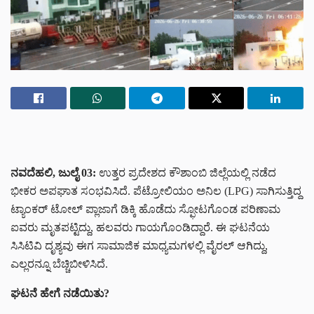
ನವದೆಹಲಿ, ಜುಲೈ 03:
ಉತ್ತರ ಪ್ರದೇಶದ ಕೌಶಾಂಬಿ ಜಿಲ್ಲೆಯಲ್ಲಿ ನಡೆದ
ಭೀಕರ ಅಪಘಾತ ಸಂಭವಿಸಿದೆ. ಪೆಟ್ರೋಲಿಯಂ ಅನಿಲ (LPG) ಸಾಗಿಸುತ್ತಿದ್ದ
ಟ್ಯಾಂಕರ್ ಟೋಲ್ ಪ್ಲಾಜಾಗೆ ಡಿಕ್ಕಿ ಹೊಡೆದು ಸ್ಫೋಟಗೊಂಡ ಪರಿಣಾಮ
ಐವರು ಮೃತಪಟ್ಟಿದ್ದು, ಹಲವರು ಗಾಯಗೊಂಡಿದ್ದಾರೆ. ಈ ಘಟನೆಯ
ಸಿಸಿಟಿವಿ ದೃಶ್ಯವು ಈಗ ಸಾಮಾಜಿಕ ಮಾಧ್ಯಮಗಳಲ್ಲಿ ವೈರಲ್ ಆಗಿದ್ದು,
ಎಲ್ಲರನ್ನೂ ಬೆಚ್ಚಿಬೀಳಿಸಿದೆ.
ಘಟನೆ ಹೇಗೆ ನಡೆಯಿತು?