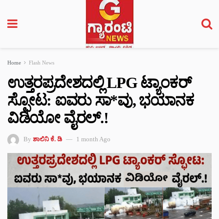
Home
Flash News
ಉತ್ತರಪ್ರದೇಶದಲ್ಲಿ LPG ಟ್ಯಾಂಕರ್
ಸ್ಫೋಟ: ಐವರು ಸಾ*ವು, ಭಯಾನಕ
ವಿಡಿಯೋ ವೈರಲ್.!
By
ಶಾಲಿನಿ ಕೆ. ಡಿ
1 month Ago