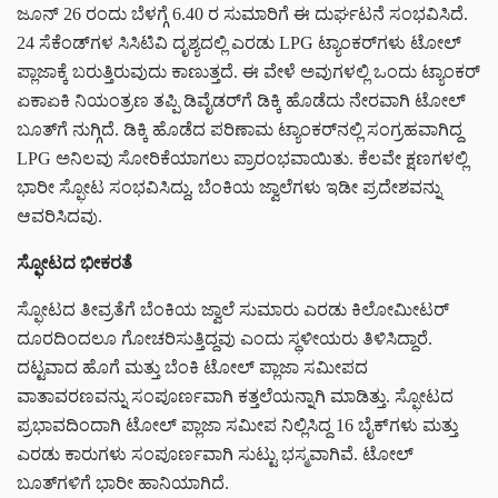
ಜೂನ್ 26 ರಂದು ಬೆಳಗ್ಗೆ 6.40 ರ ಸುಮಾರಿಗೆ ಈ ದುರ್ಘಟನೆ ಸಂಭವಿಸಿದೆ.
24 ಸೆಕೆಂಡ್‌ಗಳ ಸಿಸಿಟಿವಿ ದೃಶ್ಯದಲ್ಲಿ ಎರಡು LPG ಟ್ಯಾಂಕರ್‌ಗಳು ಟೋಲ್
ಪ್ಲಾಜಾಕ್ಕೆ ಬರುತ್ತಿರುವುದು ಕಾಣುತ್ತದೆ. ಈ ವೇಳೆ ಅವುಗಳಲ್ಲಿ ಒಂದು ಟ್ಯಾಂಕರ್
ಏಕಾಏಕಿ ನಿಯಂತ್ರಣ ತಪ್ಪಿ ಡಿವೈಡರ್‌ಗೆ ಡಿಕ್ಕಿ ಹೊಡೆದು ನೇರವಾಗಿ ಟೋಲ್
ಬೂತ್‌ಗೆ ನುಗ್ಗಿದೆ. ಡಿಕ್ಕಿ ಹೊಡೆದ ಪರಿಣಾಮ ಟ್ಯಾಂಕರ್‌ನಲ್ಲಿ ಸಂಗ್ರಹವಾಗಿದ್ದ
LPG ಅನಿಲವು ಸೋರಿಕೆಯಾಗಲು ಪ್ರಾರಂಭವಾಯಿತು. ಕೆಲವೇ ಕ್ಷಣಗಳಲ್ಲಿ
ಭಾರೀ ಸ್ಫೋಟ ಸಂಭವಿಸಿದ್ದು, ಬೆಂಕಿಯ ಜ್ವಾಲೆಗಳು ಇಡೀ ಪ್ರದೇಶವನ್ನು
ಆವರಿಸಿದವು.
ಸ್ಫೋಟದ ಭೀಕರತೆ
ಸ್ಫೋಟದ ತೀವ್ರತೆಗೆ ಬೆಂಕಿಯ ಜ್ವಾಲೆ ಸುಮಾರು ಎರಡು ಕಿಲೋಮೀಟರ್
ದೂರದಿಂದಲೂ ಗೋಚರಿಸುತ್ತಿದ್ದವು ಎಂದು ಸ್ಥಳೀಯರು ತಿಳಿಸಿದ್ದಾರೆ.
ದಟ್ಟವಾದ ಹೊಗೆ ಮತ್ತು ಬೆಂಕಿ ಟೋಲ್ ಪ್ಲಾಜಾ ಸಮೀಪದ
ವಾತಾವರಣವನ್ನು ಸಂಪೂರ್ಣವಾಗಿ ಕತ್ತಲೆಯನ್ನಾಗಿ ಮಾಡಿತ್ತು. ಸ್ಫೋಟದ
ಪ್ರಭಾವದಿಂದಾಗಿ ಟೋಲ್ ಪ್ಲಾಜಾ ಸಮೀಪ ನಿಲ್ಲಿಸಿದ್ದ 16 ಬೈಕ್‌ಗಳು ಮತ್ತು
ಎರಡು ಕಾರುಗಳು ಸಂಪೂರ್ಣವಾಗಿ ಸುಟ್ಟು ಭಸ್ಮವಾಗಿವೆ. ಟೋಲ್
ಬೂತ್‌ಗಳಿಗೆ ಭಾರೀ ಹಾನಿಯಾಗಿದೆ.