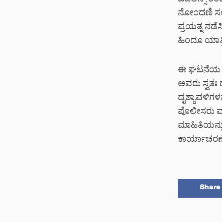
ವಿಜಿಲೆನ್ಸ್ ತ
ನೋಂದಣಿ ಸಂಖ್
ಪ್ರಯತ್ನ ನಡೆ
ಹಿಂದೂ ಯಾತ್ರ
ಈ ಘಟನೆಯ ವೀ
ಅವರು ಸ್ವತಃ ದ
ದೃಶ್ಯಾವಳಿಗಳ
ಪೊಲೀಸರು ಮುಂ
ಮಾಹಿತಿಯನ್ನು
ಕಾರ್ಯಾಚರಣೆಯ
Share