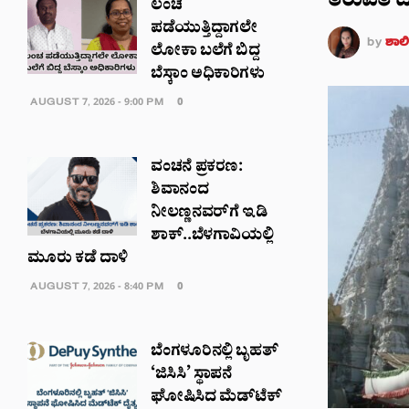
ತಿರುಪತಿ 
ಲಂಚ
ಪಡೆಯುತ್ತಿದ್ದಾಗಲೇ
by
ಶಾಲಿನ
ಲೋಕಾ ಬಲೆಗೆ ಬಿದ್ದ
ಬೆಸ್ಕಾಂ ಅಧಿಕಾರಿಗಳು
AUGUST 7, 2026 - 9:00 PM
0
ವಂಚನೆ ಪ್ರಕರಣ:
ಶಿವಾನಂದ
ನೀಲಣ್ಣನವರ್​​ಗೆ ಇಡಿ
ಶಾಕ್..ಬೆಳಗಾವಿಯಲ್ಲಿ
ಮೂರು ಕಡೆ ದಾಳಿ
AUGUST 7, 2026 - 8:40 PM
0
ಬೆಂಗಳೂರಿನಲ್ಲಿ ಬೃಹತ್
‘ಜಿಸಿಸಿ’ ಸ್ಥಾಪನೆ
ಘೋಷಿಸಿದ ಮೆಡ್‌ಟೆಕ್‌