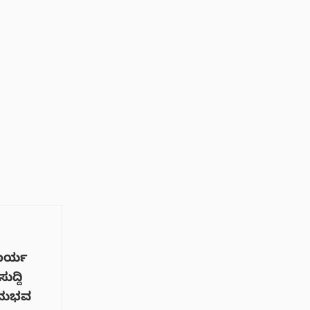
ಕಾರ್ಯ
ುದ್ದಿ
ಅನುಭವ