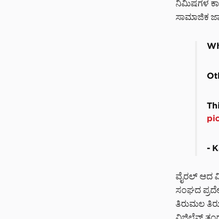
ನಿಮಿಷಗಳ ಕಾಲ
ಸಾಮಾಜಿಕ ಜಾಲ
Wh
Ot
Th
pi
— 
ವೈರಲ್ ಆದ ವ
ಸಂಘದ ಪ್ರದೇ
ತಿರುಮಲ ತಿರು