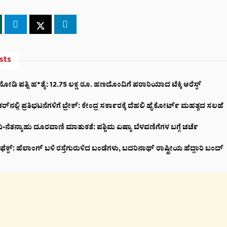
sts
 ನೋಡಿ ಪತ್ನಿ ಹ*ತ್ಯೆ: 12.75 ಲಕ್ಷ ರೂ. ಹಣದೊಂದಿಗೆ ಪರಾರಿಯಾದ ಟೆಕ್ಕಿ ಅರೆಸ್ಟ್‌
ನಲ್ಲಿ ಪ್ರತಿಭಟನೆಗಳಿಗೆ ಬ್ರೇಕ್: ಕೇಂದ್ರ ಸರ್ಕಾರಕ್ಕೆ ದೆಹಲಿ ಹೈಕೋರ್ಟ್ ಮಹತ್ವದ ಸಲಹೆ
-ನೆತನ್ಯಾಹು ದೂರವಾಣಿ ಮಾತುಕತೆ: ಪಶ್ಚಿಮ ಏಷ್ಯಾ ಬೆಳವಣಿಗೆಗಳ ಬಗ್ಗೆ ಚರ್ಚೆ
ಕ್ಟ್‌: ಹೆಲಾಂಗ್ ಬಳಿ ರಸ್ತೆಗುರುಳಿದ ಬಂಡೆಗಳು, ಬದರಿನಾಥ್‌ ರಾಷ್ಟ್ರೀಯ ಹೆದ್ದಾರಿ ಬಂದ್‌