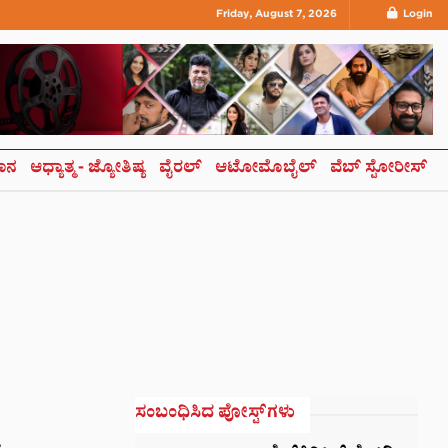
Friday, August 7, 2026
Login
ಞಾನ
ಆಧ್ಯಾತ್ಮ- ಜ್ಯೋತಿಷ್ಯ
ವೈರಲ್
ಆಟೋಮೊಬೈಲ್
ವೆಬ್ ಸ್ಟೋರೀಸ್
ಸಂಬಂಧಿಸಿದ ಪೋಸ್ಟ್‌ಗಳು