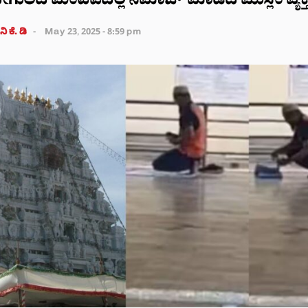
ದೇಗುಲದ ಮಂಟಪದಲ್ಲಿ ನಮಾಜ್ ಮಾಡಿದ ಮುಸ್ಲಿಂ ವ್ಯಕ್ತ
ಿ ಕೆ. ಡಿ
May 23, 2025 - 8:59 pm