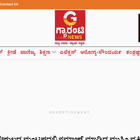
Contact Us
ಸ್
ಕ್ರೀಡೆ
ವಾಣಿಜ್ಯ
ಶಿಕ್ಷಣ
ಎಲೆಕ್ಷನ್
ಆರೋಗ್ಯ-ಸೌಂದರ್ಯ
ತಂತ್ರಜ್
ADVERTISEMENT