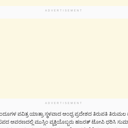
ADVERTISEMENT
ADVERTISEMENT
ಂದೂಗಳ ಪವಿತ್ರ ಯಾತ್ರಾ ಸ್ಥಳವಾದ ಆಂಧ್ರ ಪ್ರದೇಶದ ತಿರುಪತಿ ತಿರುಮಲ
ದ ಆವರಣದಲ್ಲಿ ಮುಸ್ಲಿಂ ವ್ಯಕ್ತಿಯೊಬ್ಬರು ಹಜರತ್ ಟೋಪಿ ಧರಿಸಿ ಸುಮ