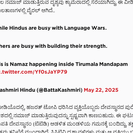
 ನಮಾಜ್ ಮಾಡುತ್ತಿರುವ ದೃಶ್ಯವು ಕ್ಯಾಮೆರಾದಲ್ಲಿ ಸೆರೆಯಾಗಿದ್ದು, ಈ 
ತಾಣಗಳಲ್ಲಿ ವೈರಲ್ ಆಗಿದೆ..
ile Hindus are busy with Language Wars.
hers are busy with building their strength.
is is Namaz happening inside Tirumala Mandapam
c.twitter.com/Yf0sJaYP79
Kashmiri Hindu (@BattaKashmiri)
May 22, 2025
ೀಡಿಯೊದಲ್ಲಿ, ಹಜರತ್ ಟೋಪಿ ಧರಿಸಿದ ವ್ಯಕ್ತಿಯೊಬ್ಬರು ದೇವಸ್ಥಾನದ ಪ
ಶದಲ್ಲಿ ನಮಾಜ್ ಮಾಡುತ್ತಿರುವುದನ್ನು ಸ್ಪಷ್ಟವಾಗಿ ಕಾಣಬಹುದು. ಈ ಘ
ಪತಿ ದೇವಸ್ಥಾನಂ (ಟಿಟಿಡಿ) ಆಡಳಿತ ಮಂಡಳಿಯ ಗಮನಕ್ಕೆ ಬಂದಿದ್ದು, ತಕ