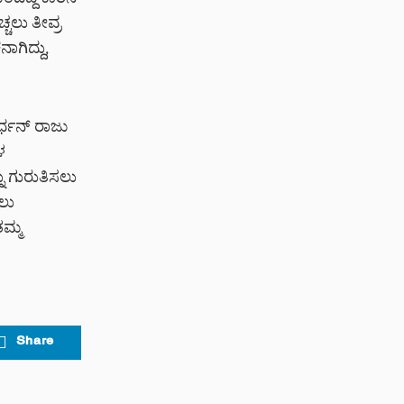
ಬಂದಿದ್ದ ಕಾರಿನ
್ಚಲು ತೀವ್ರ
ಗಿದ್ದು,
್ಧನ್ ರಾಜು
ಳ
ು ಗುರುತಿಸಲು
ವಲು
ತಮ್ಮ
Share