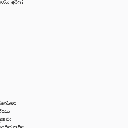
ವೀಡಿಯೊ ಇದೀಗ
ುರೋಹಿತರ
ಟನೆಯು
್ಷಣವೇ