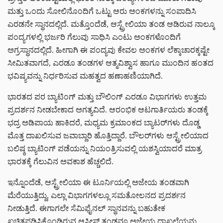
ಮತ್ತು ಒಂದು ಸೋಲಿನೊಂದಿಗೆ ಒಟ್ಟು ಆರು ಅಂಕಗಳನ್ನು ಸಂಪಾದಿಸಿ
ಎರಡನೇ ಸ್ಥಾನದಲ್ಲಿದೆ. ಮತ್ತೊಂದೆಡೆ, ಆಸ್ಟ್ರೇಲಿಯಾ ತಂಡ ಆಡಿರುವ ನಾಲ್ಕೂ
ಪಂದ್ಯಗಳಲ್ಲಿ ಭರ್ಜರಿ ಗೆಲುವು ಸಾಧಿಸಿ ಎಂಟು ಅಂಕಗಳೊಂದಿಗೆ
ಅಗ್ರಸ್ಥಾನದಲ್ಲಿದೆ. ಹೀಗಾಗಿ ಈ ಪಂದ್ಯವು ಕೇವಲ ಅಂಕಗಳ ಲೆಕ್ಕಾಚಾರಕ್ಕಷ್ಟೇ
ಸೀಮಿತವಾಗದೆ, ಎರಡೂ ತಂಡಗಳ ಆತ್ಮವಿಶ್ವಾಸ ಹಾಗೂ ಮುಂದಿನ ಹಂತದ
ಭವಿಷ್ಯವನ್ನು ನಿರ್ಧರಿಸುವ ಮಹತ್ವದ ಹಣಾಹಣಿಯಾಗಿದೆ.
ಭಾರತದ ಪರ ಬ್ಯಾಟಿಂಗ್ ಮತ್ತು ಬೌಲಿಂಗ್ ಎರಡೂ ವಿಭಾಗಗಳು ಉತ್ತಮ
ಪ್ರದರ್ಶನ ನೀಡಬೇಕಾದ ಅಗತ್ಯವಿದೆ. ಆರಂಭಿಕ ಆಟಗಾರ್ತಿಯರು ತಂಡಕ್ಕೆ
ಭದ್ರ ಅಡಿಪಾಯ ಹಾಕಿದರೆ, ಮಧ್ಯಮ ಕ್ರಮಾಂಕದ ಬ್ಯಾಟರ್‌ಗಳು ದೊಡ್ಡ
ಮೊತ್ತ ದಾಖಲಿಸುವ ಜವಾಬ್ದಾರಿ ಹೊತ್ತಿದ್ದಾರೆ. ಬೌಲರ್‌ಗಳು ಆಸ್ಟ್ರೇಲಿಯಾದ
ಬಲಿಷ್ಠ ಬ್ಯಾಟಿಂಗ್ ಪಡೆಯನ್ನು ನಿಯಂತ್ರಿಸುವಲ್ಲಿ ಯಶಸ್ವಿಯಾದರೆ ಮಾತ್ರ
ಭಾರತಕ್ಕೆ ಗೆಲುವಿನ ಅವಕಾಶ ಹೆಚ್ಚಲಿದೆ.
ಇನ್ನೊಂದೆಡೆ, ಆಸ್ಟ್ರೇಲಿಯಾ ಈ ಟೂರ್ನಿಯಲ್ಲಿ ಅಜೇಯ ತಂಡವಾಗಿ
ಮೆರೆಯುತ್ತಿದ್ದು, ಎಲ್ಲಾ ವಿಭಾಗಗಳಲ್ಲೂ ಸಮತೋಲನದ ಪ್ರದರ್ಶನ
ನೀಡುತ್ತಿದೆ. ಈಗಾಗಲೇ ಸೆಮಿಫೈನಲ್ ಸ್ಥಾನವನ್ನು ಬಹುತೇಕ
ಖಚಿತಪಡಿಸಿಕೊಂಡಿರುವ ಆಸೀಸ್ ತಂಡವೂ ಅಜೇಯ ದಾಖಲೆಯನ್ನು