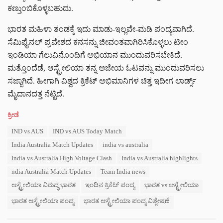
ಕಣ್ತುಂಬಿಕೊಳ್ಳಬಹುದು.
ಭಾರತ ಮಹಿಳಾ ತಂಡಕ್ಕೆ ಇದು ಮಾಡು-ಇಲ್ಲವೇ-ಮಡಿ ಪಂದ್ಯವಾಗಿದೆ.
ಸೆಮಿಫೈನಲ್ ಪ್ರವೇಶದ ಕನಸನ್ನು ಜೀವಂತವಾಗಿರಿಸಿಕೊಳ್ಳಲು ಟೀಂ
ಇಂಡಿಯಾ ಗೆಲುವಿನೊಂದಿಗೆ ಅಭಿಯಾನ ಮುಂದುವರಿಸಬೇಕಿದೆ.
ಮತ್ತೊಂದೆಡೆ, ಆಸ್ಟ್ರೇಲಿಯಾ ತನ್ನ ಅಜೇಯ ಓಟವನ್ನು ಮುಂದುವರಿಸಲು
ಸಜ್ಜಾಗಿದೆ. ಹೀಗಾಗಿ ವಿಶ್ವದ ಕ್ರಿಕೆಟ್ ಅಭಿಮಾನಿಗಳ ಚಿತ್ತ ಇದೀಗ ಲಾರ್ಡ್ಸ್
ಮೈದಾನದತ್ತ ನೆಟ್ಟಿದೆ.
C
ಕ್ರೀಡೆ
a
T
IND vs AUS
IND vs AUS Today Match
t
a
e
India Australia Match Updates
india vs australia
g
g
s
India vs Australia High Voltage Clash
India vs Australia highlights
o
:
r
ndia Australia Match Updates
Team India news
i
ಆಸ್ಟ್ರೇಲಿಯಾ ವಿರುದ್ಧ ಭಾರತ
ಇಂದಿನ ಕ್ರಿಕೆಟ್ ಪಂದ್ಯ
ಭಾರತ vs ಆಸ್ಟ್ರೇಲಿಯಾ
e
s
ಭಾರತ ಆಸ್ಟ್ರೇಲಿಯಾ ಪಂದ್ಯ
ಭಾರತ ಆಸ್ಟ್ರೇಲಿಯಾ ಪಂದ್ಯ ವಿಶ್ಲೇಷಣೆ
: