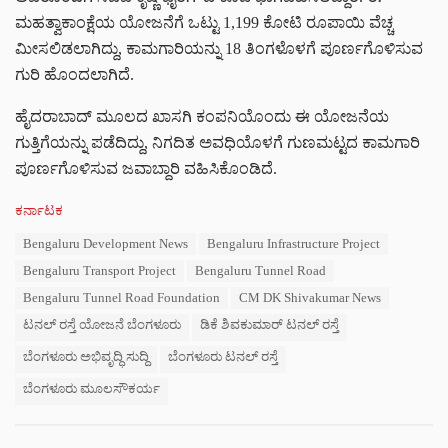
ಮಹತ್ವಾಕಾಂಕ್ಷೆಯ ಯೋಜನೆಗೆ ಒಟ್ಟು 1,199 ಕೋಟಿ ರೂಪಾಯಿ ವೆಚ್ಚ
ಮೀಸಲಿಡಲಾಗಿದ್ದು, ಕಾಮಗಾರಿಯನ್ನು 18 ತಿಂಗಳೊಳಗೆ ಪೂರ್ಣಗೊಳಿಸುವ
ಗುರಿ ಹೊಂದಲಾಗಿದೆ.
ಹೈದರಾಬಾದ್ ಮೂಲದ ಖಾಸಗಿ ಕಂಪನಿಯೊಂದು ಈ ಯೋಜನೆಯ
ಗುತ್ತಿಗೆಯನ್ನು ಪಡೆದಿದ್ದು, ನಿಗದಿತ ಅವಧಿಯೊಳಗೆ ಗುಣಮಟ್ಟದ ಕಾಮಗಾರಿ
ಪೂರ್ಣಗೊಳಿಸುವ ಜವಾಬ್ದಾರಿ ವಹಿಸಿಕೊಂಡಿದೆ.
C
ಕರ್ನಾಟಕ
a
T
Bengaluru Development News
Bengaluru Infrastructure Project
t
a
e
Bengaluru Transport Project
Bengaluru Tunnel Road
g
g
s
Bengaluru Tunnel Road Foundation
CM DK Shivakumar News
o
:
r
ಟನಲ್ ರಸ್ತೆ ಯೋಜನೆ ಬೆಂಗಳೂರು
ಡಿಕೆ ಶಿವಕುಮಾರ್ ಟನಲ್ ರಸ್ತೆ
i
e
ಬೆಂಗಳೂರು ಅಭಿವೃದ್ಧಿ ಸುದ್ದಿ
ಬೆಂಗಳೂರು ಟನಲ್ ರಸ್ತೆ
s
ಬೆಂಗಳೂರು ಮೂಲಸೌಕರ್ಯ
: