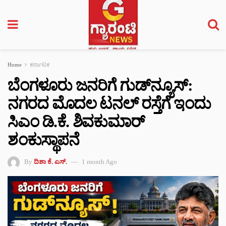
Home
ಕರ್ನಾಟಕ
ಬೆಂಗಳೂರು ಜನರಿಗೆ ಗುಡ್‌ನ್ಯೂಸ್:
ನಗರದ ಮೊದಲ ಟನಲ್‌ ರಸ್ತೆಗೆ ಇಂದು
ಸಿಎಂ ಡಿ.ಕೆ. ಶಿವಕುಮಾರ್
ಶಂಕುಸ್ಥಾಪನೆ
By
ದಿಶಾ ಕೆ. ಎಸ್.
1 month Ago