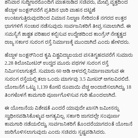
ಶನಿವಾರ ಸುದ್ದಿಗಾರರೊಂದಿಗೆ ಮಾತನಾಡಿದ ಸಚಿವರು, ಮೇಖ್ರಿ ವೃತ್ತದಿಂದ
ಹೆಬ್ಬಾಳ ಜಂಕ್ಷನ್‌ವರೆಗೆ ಪ್ರತಿದಿನ ಭಾರಿ ವಾಹನ ದಟ್ಟಣೆ
ಉಂಟಾಗುತ್ತಿರುವುದರಿಂದ ವಿಮಾನ ನಿಲ್ದಾಣ ಸೇರಿದಂತೆ ನಗರದ ಉತ್ತರ
ಭಾಗಗಳಿಗೆ ಸಂಚಾರ ನಡೆಸುವುದು ಸಾರ್ವಜನಿಕರಿಗೆ ತೀವ್ರ ಸವಾಲಾಗಿದೆ. ಈ
ಸಮಸ್ಯೆಗೆ ಶಾಶ್ವತ ಪರಿಹಾರ ಕಲ್ಪಿಸುವ ಉದ್ದೇಶದಿಂದ ಕಾಂಗ್ರೆಸ್ ನೇತೃತ್ವದ
ರಾಜ್ಯ ಸರ್ಕಾರ ಸುರಂಗ ರಸ್ತೆ ನಿರ್ಮಾಣಕ್ಕೆ ಮುಂದಾಗಿದೆ ಎಂದು ಹೇಳಿದರು.
ಹೆಬ್ಬಾಳ ಜಂಕ್ಷನ್‌ನಿಂದ ಕೃಷಿ ವಿಶ್ವವಿದ್ಯಾಲಯದ ವಸತಿಗೃಹದವರೆಗೆ ಸುಮಾರು
2.28 ಕಿಲೋಮೀಟರ್ ಉದ್ದದ ಮೂರು ಪಥಗಳ ಸುರಂಗ ರಸ್ತೆ
ನಿರ್ಮಿಸಲಾಗುತ್ತದೆ. ಸುಮಾರು 60 ಅಡಿ ಆಳದಲ್ಲಿ ನಿರ್ಮಾಣವಾಗುವ ಈ
ಸುರಂಗ ರಸ್ತೆಯಲ್ಲಿ ತಲಾ ಒಂದು ಮಾರ್ಗವು 3.5 ಮೀಟರ್ ಅಗಲವಿರಲಿದೆ.
ಯೋಜನೆಗೆ ಒಟ್ಟು 1,139 ಕೋಟಿ ರೂಪಾಯಿ ವೆಚ್ಚ ಅಂದಾಜಿಸಲಾಗಿದ್ದು, 18
ತಿಂಗಳೊಳಗೆ ಕಾಮಗಾರಿ ಪೂರ್ಣಗೊಳಿಸುವ ಗುರಿ ಹೊಂದಲಾಗಿದೆ.
ಈ ಯೋಜನೆಯ ವಿಶೇಷತೆ ಎಂದರೆ ಯಾವುದೇ ಖಾಸಗಿ ಜಮೀನನ್ನು
ಸ್ವಾಧೀನಪಡಿಸಿಕೊಳ್ಳುವ ಅಗತ್ಯವಿಲ್ಲ. ಸರ್ಕಾರಿ ಜಾಗದಲ್ಲೇ ಸಂಪೂರ್ಣ
ಕಾಮಗಾರಿ ನಡೆಯಲಿದ್ದು, ಸಾರ್ವಜನಿಕರಿಗೆ ತೊಂದರೆಯಾಗದಂತೆ ಯೋಜನೆ
ಜಾರಿಗೊಳಿಸಲಾಗುವುದು ಎಂದು ಸಚಿವರು ಸ್ಪಷ್ಟಪಡಿಸಿದರು.