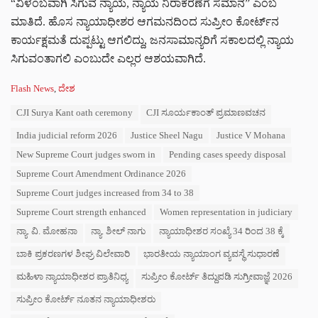
“ವಿಳಂಬವಾಗಿ ಸಿಗುವ ನ್ಯಾಯ, ನ್ಯಾಯ ನಿರಾಕರಣೆಗೆ ಸಮಾನ” ಎಂಬ
ಮಾತಿದೆ. ಹೊಸ ನ್ಯಾಯಾಧೀಶರ ಆಗಮನದಿಂದ ಸುಪ್ರೀಂ ಕೋರ್ಟ್‌ನ
ಕಾರ್ಯಕ್ಷಮತೆ ದುಪ್ಪಟ್ಟು ಆಗಲಿದ್ದು, ಜನಸಾಮಾನ್ಯರಿಗೆ ಸಕಾಲದಲ್ಲಿ ನ್ಯಾಯ
ಸಿಗುವಂತಾಗಲಿ ಎಂಬುದೇ ಎಲ್ಲರ ಆಶಯವಾಗಿದೆ.
C
Flash News
,
ದೇಶ
a
T
CJI Surya Kant oath ceremony
CJI ಸೂರ್ಯಕಾಂತ್ ಪ್ರಮಾಣವಚನ
t
a
e
India judicial reform 2026
Justice Sheel Nagu
Justice V Mohana
g
g
s
o
New Supreme Court judges sworn in
Pending cases speedy disposal
:
r
Supreme Court Amendment Ordinance 2026
i
e
Supreme Court judges increased from 34 to 38
s
Supreme Court strength enhanced
Women representation in judiciary
:
ನ್ಯಾ. ವಿ. ಮೋಹನಾ
ನ್ಯಾ. ಶೀಲ್ ನಾಗು
ನ್ಯಾಯಾಧೀಶರ ಸಂಖ್ಯೆ 34 ರಿಂದ 38 ಕ್ಕೆ
ಬಾಕಿ ಪ್ರಕರಣಗಳ ಶೀಘ್ರ ವಿಲೇವಾರಿ
ಭಾರತೀಯ ನ್ಯಾಯಾಂಗ ವ್ಯವಸ್ಥೆ ಸುಧಾರಣೆ
ಮಹಿಳಾ ನ್ಯಾಯಾಧೀಶರ ಪ್ರಾತಿನಿಧ್ಯ
ಸುಪ್ರೀಂ ಕೋರ್ಟ್ ತಿದ್ದುಪಡಿ ಸುಗ್ರೀವಾಜ್ಞೆ 2026
ಸುಪ್ರೀಂ ಕೋರ್ಟ್ ನೂತನ ನ್ಯಾಯಾಧೀಶರು