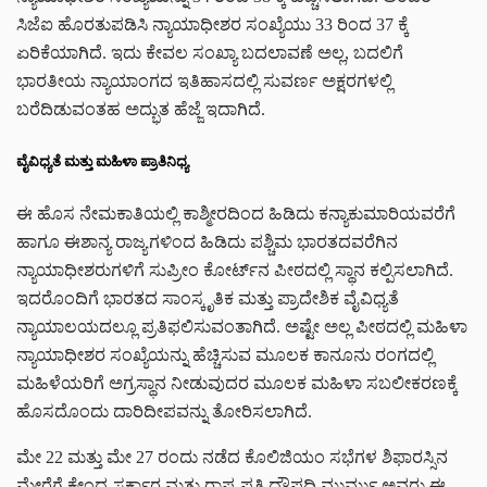
ಸಿಜೆಐ ಹೊರತುಪಡಿಸಿ ನ್ಯಾಯಾಧೀಶರ ಸಂಖ್ಯೆಯು 33 ರಿಂದ 37 ಕ್ಕೆ
ಏರಿಕೆಯಾಗಿದೆ. ಇದು ಕೇವಲ ಸಂಖ್ಯಾ ಬದಲಾವಣೆ ಅಲ್ಲ, ಬದಲಿಗೆ
ಭಾರತೀಯ ನ್ಯಾಯಾಂಗದ ಇತಿಹಾಸದಲ್ಲಿ ಸುವರ್ಣ ಅಕ್ಷರಗಳಲ್ಲಿ
ಬರೆದಿಡುವಂತಹ ಅದ್ಭುತ ಹೆಜ್ಜೆ ಇದಾಗಿದೆ.
ವೈವಿಧ್ಯತೆ ಮತ್ತು ಮಹಿಳಾ ಪ್ರಾತಿನಿಧ್ಯ
ಈ ಹೊಸ ನೇಮಕಾತಿಯಲ್ಲಿ ಕಾಶ್ಮೀರದಿಂದ ಹಿಡಿದು ಕನ್ಯಾಕುಮಾರಿಯವರೆಗೆ
ಹಾಗೂ ಈಶಾನ್ಯ ರಾಜ್ಯಗಳಿಂದ ಹಿಡಿದು ಪಶ್ಚಿಮ ಭಾರತದವರೆಗಿನ
ನ್ಯಾಯಾಧೀಶರುಗಳಿಗೆ ಸುಪ್ರೀಂ ಕೋರ್ಟ್‌ನ ಪೀಠದಲ್ಲಿ ಸ್ಥಾನ ಕಲ್ಪಿಸಲಾಗಿದೆ.
ಇದರೊಂದಿಗೆ ಭಾರತದ ಸಾಂಸ್ಕೃತಿಕ ಮತ್ತು ಪ್ರಾದೇಶಿಕ ವೈವಿಧ್ಯತೆ
ನ್ಯಾಯಾಲಯದಲ್ಲೂ ಪ್ರತಿಫಲಿಸುವಂತಾಗಿದೆ. ಅಷ್ಟೇ ಅಲ್ಲ ಪೀಠದಲ್ಲಿ ಮಹಿಳಾ
ನ್ಯಾಯಾಧೀಶರ ಸಂಖ್ಯೆಯನ್ನು ಹೆಚ್ಚಿಸುವ ಮೂಲಕ ಕಾನೂನು ರಂಗದಲ್ಲಿ
ಮಹಿಳೆಯರಿಗೆ ಅಗ್ರಸ್ಥಾನ ನೀಡುವುದರ ಮೂಲಕ ಮಹಿಳಾ ಸಬಲೀಕರಣಕ್ಕೆ
ಹೊಸದೊಂದು ದಾರಿದೀಪವನ್ನು ತೋರಿಸಲಾಗಿದೆ.
ಮೇ 22 ಮತ್ತು ಮೇ 27 ರಂದು ನಡೆದ ಕೊಲಿಜಿಯಂ ಸಭೆಗಳ ಶಿಫಾರಸ್ಸಿನ
ಮೇರೆಗೆ ಕೇಂದ್ರ ಸರ್ಕಾರ ಮತ್ತು ರಾಷ್ಟ್ರಪತಿ ದ್ರೌಪದಿ ಮುರ್ಮು ಅವರು ಈ