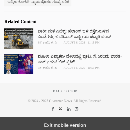
ಸುಪ್ರೀಂ ಕೋರ್ಟ್ ನ್ಯಾಯಾಧೀಶರ ಸಂಖ್ಯೆ ಏರಿಕೆ
Related Content
ಭಾರೀ ಮಳೆ ಎಫೆಕ್ಟ್‌: ಹೆಲಾಂಗ್ ಬಳಿ ರಸ್ತೆಗುರುಳಿದ
ಬಂಡೆಗಳು, ಬದರಿನಾಥ್‌ ರಾಷ್ಟ್ರೀಯ ಹೆದ್ದಾರಿ ಬಂದ್‌
BY
ಶಾಲಿನಿ ಕೆ. ಡಿ
AUGUST 6, 2026 - 11:15 PM
ಮಹಿಳಾ ಏಷ್ಯಾಕಪ್ ವೇಳಾಪಟ್ಟಿ ಪ್ರಕಟ: ಸೆ. 5ರಂದು ಭಾರತ-
ಪಾಕ್‌ ನಡುವೆ ಬಿಗ್ ಫೈಟ್!
BY
ಶಾಲಿನಿ ಕೆ. ಡಿ
AUGUST 6, 2026 - 10:56 PM
BACK TO TOP
© 2024 - 2025 Guarantee News. All Rights Reserved.
Exit mobile version