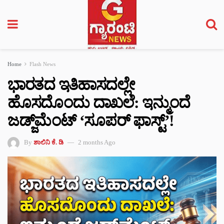
Home
Flash News
ಭಾರತದ ಇತಿಹಾಸದಲ್ಲೇ
ಹೊಸದೊಂದು ದಾಖಲೆ: ಇನ್ಮುಂದೆ
ಜಡ್ಜ್‌ಮೆಂಟ್ ‘ಸೂಪರ್ ಫಾಸ್ಟ್’!
By
ಶಾಲಿನಿ ಕೆ. ಡಿ
2 months Ago