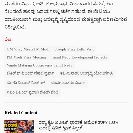
ಮಾತರಂ ವಿವಾದ, ಆರ್ಥಿಕ ಅನುದಾನ, ಮೀನುಗಾರರ ಸಮಸ್ಯೆಗಳು
ಸೇರಿದಂತೆ ಹಲವು ವಿಷಯಗಳಲ್ಲಿ ಚರ್ಚೆ ನಡೆದಿದೆ. ಈ ಭೇಟಿಯು
ರಾಜಕೀಯವಾಗಿ ಮತ್ತು ಅಭಿವೃದ್ಧಿ ದೃಷ್ಟಿಯಿಂದ ಮಹತ್ವದ್ದಾಗಿ ಪರಿಣಮಿಸುವ
ನಿರೀಕ್ಷೆಯಿದೆ.
C
ದೇಶ
a
T
CM Vijay Meets PM Modi
Joseph Vijay Delhi Visit
t
a
e
PM Modi Vijay Meeting
Tamil Nadu Development Projects
g
g
s
Vande Mataram Controversy Tamil Nadu
o
:
r
ಜೋಸೆಫ್ ವಿಜಯ್ ದೆಹಲಿ ಪ್ರವಾಸ
ತಮಿಳುನಾಡು ಅಭಿವೃದ್ಧಿ ಯೋಜನೆಗಳು
i
e
ಮೋದಿ ವಿಜಯ್ ಮೀಟಿಂಗ್
ವಂದೇ ಮಾತರಂ ವಿವಾದ
s
ಸಿಎಂ ವಿಜಯ್ ಪ್ರಧಾನಿ ಮೋದಿ ಭೇಟಿ
:
Related Content
ರಷ್ಯಾ ತೈಲ ಖರೀದಿಗೆ ಭಾರತಕ್ಕೆ ಅಮೆರಿಕ ಶಾಕ್? 100%
ಸುಂಕಕ್ಕೆ ಸೆನೆಟ್ ಗ್ರೀನ್ ಸಿಗ್ನಲ್