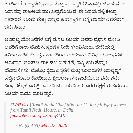
ತಂದಿದ್ದಾರೆ. ರಾಜ್ಯದಲ್ಲಿ ಭಾಷಾ ಮತ್ತು ಸಾಂಸ್ಕೃತಿಕ ಹಿತಾಸಕ್ತಿಗಳ ನಡುವೆ ಈ
ವಿವಾದವು ರಾಜಕೀಯವಾಗಿ ತೀವ್ರಗೊಂಡಿದೆ. ಈ ವಿಷಯದಲ್ಲಿ ಕೇಂದ್ರ
ಸರ್ಕಾರದ ನಿಲುವು ಮತ್ತು ರಾಜ್ಯದ ಹಿತಾಸಕ್ತಿಗಳ ಬಗ್ಗೆ ವಿಜಯ್ ವಿವರವಾಗಿ
ಚರ್ಚಿಸಿದ್ದಾರೆ.
ಅಭಿವೃದ್ಧಿ ಯೋಜನೆಗಳ ಬಗ್ಗೆ ಮನವಿ ವಿಜಯ್ ಅವರು ಪ್ರಧಾನಿ ಮೋದಿ
ಅವರಿಗೆ ಶಾಲು ಹೊದಿಸಿ, ಸ್ಮರಣಿಕೆ ನೀಡಿ ಗೌರವಿಸಿದರು. ಭೇಟಿಯಲ್ಲಿ
ತಮಿಳುನಾಡಿಗೆ ಕೇಂದ್ರ ಸರ್ಕಾರದಿಂದ ಬರಬೇಕಾದ ವಿವಿಧ ಯೋಜನೆಗಳ
ಅನುದಾನ, ಜಿಎಸ್‌ಟಿ ಬಾಕಿ ಹಣ ಬಿಡುಗಡೆ, ರಾಷ್ಟ್ರೀಯ ಹೆದ್ದಾರಿ
ಯೋಜನೆಗಳು, ಮೆಟ್ರೋ ರೈಲು ವಿಸ್ತರಣೆ ಮತ್ತು ಬಂದರುಗಳ ಅಭಿವೃದ್ಧಿಗೆ
ಹೆಚ್ಚಿನ ಬೆಂಬಲ ಕೋರಿದ್ದಾರೆ. ಶ್ರೀಲಂಕಾ ನೌಕಾಪಡೆಯಿಂದ ಪದೇ ಪದೇ
ಬಂಧನಕ್ಕೊಳಗಾಗುತ್ತಿರುವ ತಮಿಳುನಾಡು ಮೀನುಗಾರರ ರಕ್ಷಣೆಯ ಬಗ್ಗೆಯೂ
ವಿಜಯ್ ಮನವಿ ಮಾಡಿದ್ದಾರೆ.
#WATCH
| Tamil Nadu Chief Minister C. Joesph Vijay leaves
from Tamil Nadu House, in Delhi.
pic.twitter.com/qLIzFmq4ML
— ANI (@ANI)
May 27, 2026