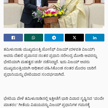
ತಮಿಳುನಾಡು ಮುಖ್ಯಮಂತ್ರಿ ಜೋಸೆಫ್ ವಿಜಯ್ (ದಳಪತಿ ವಿಜಯ್)
ಅವರು ದೆಹಲಿ ಪ್ರವಾಸದ ನಂತರ ಪ್ರಧಾನಿ ನರೇಂದ್ರ ಮೋದಿ ಅವರನ್ನು
ಭೇಟಿಯಾಗಿ ಮಹತ್ವದ ಚರ್ಚೆ ನಡೆಸಿದ್ದಾರೆ. ಇದು ವಿಜಯ್ ಅವರು
ಮುಖ್ಯಮಂತ್ರಿಯಾಗಿ ಅಧಿಕಾರ ವಹಿಸಿಕೊಂಡ ನಂತರ ಮೊದಲ ಬಾರಿಗೆ
ಪ್ರಧಾನಿಯನ್ನು ಭೇಟಿಯಾದ ಸಂದರ್ಭವಾಗಿದೆ.
ಭೇಟಿಯ ವೇಳೆ ತಮಿಳುನಾಡಿನಲ್ಲಿ ಇತ್ತೀಚೆಗೆ ಭಾರಿ ವಿವಾದ ಸೃಷ್ಟಿಸಿದ ‘ವಂದೇ
ಮಾತರಂ’ ಗೀತೆಯ ವಿಷಯವನ್ನು ವಿಜಯ್ ಪ್ರಧಾನಿಗಳ ಗಮನಕ್ಕೆ