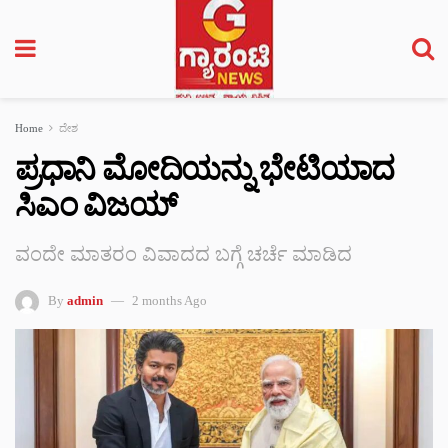
Home
ದೇಶ
ಪ್ರಧಾನಿ ಮೋದಿಯನ್ನು ಭೇಟಿಯಾದ
ಸಿಎಂ ವಿಜಯ್
ವಂದೇ ಮಾತರಂ ವಿವಾದದ ಬಗ್ಗೆ ಚರ್ಚೆ ಮಾಡಿದ
By
admin
2 months Ago