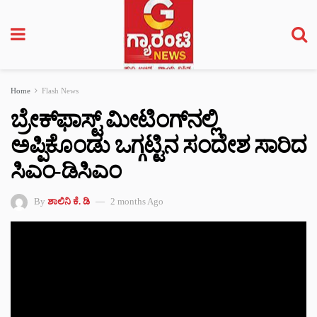
Home
Flash News
ಬ್ರೇಕ್‌ಫಾಸ್ಟ್ ಮೀಟಿಂಗ್‌ನಲ್ಲಿ
ಅಪ್ಪಿಕೊಂಡು ಒಗ್ಗಟ್ಟಿನ ಸಂದೇಶ ಸಾರಿದ
ಸಿಎಂ-ಡಿಸಿಎಂ
By
ಶಾಲಿನಿ ಕೆ. ಡಿ
2 months Ago