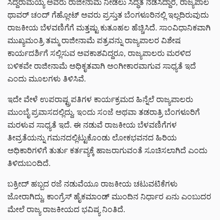
ಸಿದ್ದರಾಮಯ್ಯ ಅವರು ರಾಜೀನಾಮೆ ನೀಡಲು ಸಿದ್ಧತೆ ನಡೆಸಿದ್ದಾರೆ, ರಾಜ್ಯಪಾಲ
ಥಾವರ್ ಚಂದ್ ಗೆಹ್ಲೋಟ್ ಅವರು ಪ್ರಸ್ತುತ ಬೆಂಗಳೂರಿನಲ್ಲಿ ಇಲ್ಲದಿರುವುದು
ರಾಜಕೀಯ ಬೆಳವಣಿಗೆಗೆ ಮತ್ತಷ್ಟು ಕುತೂಹಲ ಹೆಚ್ಚಿಸಿದೆ. ಸಾಂವಿಧಾನಿಕವಾಗಿ
ಮುಖ್ಯಮಂತ್ರಿ ತಮ್ಮ ರಾಜೀನಾಮೆ ಪತ್ರವನ್ನು ರಾಜ್ಯಪಾಲರ ವಿಶೇಷ
ಕಾರ್ಯದರ್ಶಿಗೆ ಸಲ್ಲಿಸುವ ಅವಕಾಶವಿದ್ದರೂ, ರಾಜ್ಯಪಾಲರು ಮರಳಿದ
ಬಳಿಕವೇ ರಾಜೀನಾಮೆ ಅಧಿಕೃತವಾಗಿ ಅಂಗೀಕಾರವಾಗುವ ಸಾಧ್ಯತೆ ಇದೆ
ಎಂದು ಮೂಲಗಳು ತಿಳಿಸಿವೆ.
ಇದೇ ವೇಳೆ ಉಪರಾಷ್ಟ್ರಪತಿಗಳ ಕಾರ್ಯಕ್ರಮದ ಹಿನ್ನೆಲೆ ರಾಜ್ಯಪಾಲರು
ಮುಂಬೈ ಪ್ರವಾಸದಲ್ಲಿದ್ದು, ಇಂದು ಸಂಜೆ ಅಥವಾ ತಡರಾತ್ರಿ ಬೆಂಗಳೂರಿಗೆ
ಮರಳುವ ಸಾಧ್ಯತೆ ಇದೆ. ಈ ನಡುವೆ ರಾಜಕೀಯ ಬೆಳವಣಿಗೆಗಳ
ತೀವ್ರತೆಯನ್ನು ಗಮನದಲ್ಲಿಟ್ಟುಕೊಂಡು ಲೋಕಭವನದ ಹಿರಿಯ
ಅಧಿಕಾರಿಗಳಿಗೆ ತುರ್ತು ಕರ್ತವ್ಯಕ್ಕೆ ಹಾಜರಾಗುವಂತೆ ಸೂಚಿಸಲಾಗಿದೆ ಎಂದು
ತಿಳಿದುಬಂದಿದೆ.
ಬಕ್ರೀದ್ ಹಬ್ಬದ ರಜೆ ನಡುವೆಯೂ ರಾಜಕೀಯ ಚಟುವಟಿಕೆಗಳು
ಜೋರಾಗಿದ್ದು, ಕಾಂಗ್ರೆಸ್ ಹೈಕಮಾಂಡ್ ಮುಂದಿನ ನಿರ್ಧಾರ ಏನು ಎಂಬುದರ
ಮೇಲೆ ರಾಜ್ಯ ರಾಜಕೀಯದ ಭವಿಷ್ಯ ನಿಂತಿದೆ.