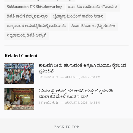
:
r
Siddaramaiah DK Shivakumar hug
ಕರ್ನಾಟಕ ರಾಜೀನಾಮೆ ಸೌಹಾರ್ದತೆ
i
e
ಡಿಕೆಶಿ ಕಾಲಿಗೆ ಬಿದ್ದು ನಮಸ್ಕಾರ
ಬ್ರೇಕ್ಫಾಸ್ಟ್ ಮೀಟಿಂಗ್ ಕಾವೇರಿ ನಿವಾಸ
s
ರಾಜ್ಯಪಾಲರ ಅನುಪಸ್ಥಿತಿಯಲ್ಲಿ ರಾಜೀನಾಮೆ
ಸಿಎಂ-ಡಿಸಿಎಂ ಒಗ್ಗಟ್ಟು ಸಂದೇಶ
:
ಸಿದ್ದರಾಮಯ್ಯ ಡಿಕೆಶಿ ಅಪ್ಪುಗೆ
Related Content
ಕಾಲುವೆಗೆ ನೀರು ಹರಿಸುವಂತೆ ಆಗ್ರಹಿಸಿ ನೂರಾರು ರೈತರಿಂದ
ಪ್ರತಿಭಟನೆ
BY
ಶಾಲಿನಿ ಕೆ. ಡಿ
AUGUST 6, 2026 - 5:53 PM
ಸಿನಿಮಾ ಸ್ಟೈಲ್‌ನಲ್ಲಿ ದರೋಡೆಗೆ ಯತ್ನ: ಚಿನ್ನದಂಗಡಿ
ಮಾಲೀಕನ ಮೇಲೆ ಗುಂಡಿನ ದಾಳಿ
BY
ಶಾಲಿನಿ ಕೆ. ಡಿ
AUGUST 6, 2026 - 4:43 PM
BACK TO TOP