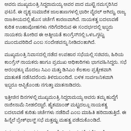
ಅವರು ಮುಖ್ಯಮಂತ್ರಿ ಸಿದ್ದರಾಮಯ್ಯ ಅವರ ಪಾದ ಮುಟ್ಟಿ ನಮಸ್ಕರಿಸಿದ
ಘಟನೆ. ಈ ದೃಶ್ಯ ಸಾಮಾಜಿಕ ಜಾಲತಾಣಗಳಲ್ಲಿ ಭಾರೀ ವೈರಲ್ ಆಗಿದ್ದು, ರಾಜ್ಯ
ರಾಜಕೀಯದಲ್ಲಿ ಹೊಸ ಚರ್ಚೆಗೆ ಕಾರಣವಾಗಿದೆ. ನಾಯಕತ್ವ ಬದಲಾವಣೆ
ಕುರಿತ ಊಹಾಪೋಹಗಳು ಗರಿಗೆದರಿರುವ ಈ ಸಂದರ್ಭದಲ್ಲಿ ಇಬ್ಬರು
ನಾಯಕರು ತೋರಿದ ಈ ಆತ್ಮೀಯತೆ ಕಾಂಗ್ರೆಸ್‌ನಲ್ಲಿ ಒಳಒಗ್ಗಟ್ಟು
ಮುಂದುವರಿದಿದೆ ಎಂಬ ಸಂದೇಶವನ್ನು ನೀಡಿದಂತಾಗಿದೆ.
ಮುಖ್ಯಮಂತ್ರಿ ನಿವಾಸದಲ್ಲಿ ನಡೆದ ಉಪಹಾರ ಸಭೆಯಲ್ಲಿ ಸಚಿವರು, ಹಿರಿಯ
ಕಾಂಗ್ರೆಸ್ ನಾಯಕರು ಹಾಗೂ ಪ್ರಮುಖ ಅಧಿಕಾರಿಗಳು ಭಾಗವಹಿಸಿದ್ದರು. ಸಭೆ
ಆರಂಭಕ್ಕೂ ಮೊದಲು ಸಿಎಂ ಮತ್ತು ಡಿಸಿಎಂ ಕೆಲಕಾಲ ಪ್ರತ್ಯೇಕವಾಗಿ
ಮಾತುಕತೆ ನಡೆಸಿದರೆಂದು ತಿಳಿದುಬಂದಿದೆ. ಬಳಿಕ ಸಾರ್ವಜನಿಕವಾಗಿ
ಇಬ್ಬರೂ ಅಪ್ಪಿಕೊಂಡು ನಗುತ್ತಾ ಮಾತನಾಡಿದರು.
ಇತ್ತೀಚಿನ ದಿನಗಳಲ್ಲಿ ಮುಖ್ಯಮಂತ್ರಿ ಸಿದ್ದರಾಮಯ್ಯ ಅವರು ತಮ್ಮ ಹುದ್ದೆಗೆ
ರಾಜೀನಾಮೆ ನೀಡಲಿದ್ದಾರೆ. ಹೈಕಮಾಂಡ್ ಮಟ್ಟದಲ್ಲೂ ನಾಯಕತ್ವ
ಬದಲಾವಣೆ ಕುರಿತು ಚರ್ಚೆಗಳು ನಡೆದಿವೆ ಎಂಬ ಮಾಹಿತಿ ಹರಿದಾಡುತ್ತಿದೆ. ಈ
ಹಿನ್ನೆಲೆ ಬ್ರೇಕ್‌ಫಾಸ್ಟ್ ಸಭೆ ಮತ್ತಷ್ಟು ಮಹತ್ವ ಪಡೆದುಕೊಂಡಿದೆ.