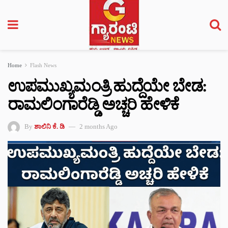
Home
Flash News
ಉಪಮುಖ್ಯಮಂತ್ರಿ ಹುದ್ದೆಯೇ ಬೇಡ:
ರಾಮಲಿಂಗಾರೆಡ್ಡಿ ಅಚ್ಚರಿ ಹೇಳಿಕೆ
By
ಶಾಲಿನಿ ಕೆ. ಡಿ
2 months Ago