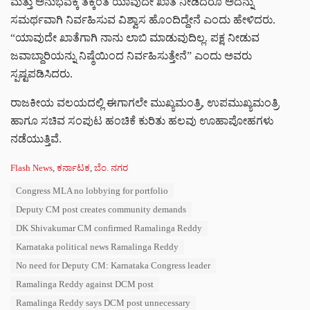
ಮತ್ತು ಅನುಭವಕ್ಕೆ ತಕ್ಕಂತೆ ಯಾವುದೇ ಖಾತೆ ನೀಡಿದರೂ ಅದನ್ನು
ಸಮರ್ಥವಾಗಿ ನಿರ್ವಹಿಸುವ ವಿಶ್ವಾಸ ಹೊಂದಿದ್ದೇನೆ ಎಂದು ಹೇಳಿದರು.
“ಯಾವುದೇ ಖಾತೆಗಾಗಿ ನಾನು ಲಾಬಿ ಮಾಡುವುದಿಲ್ಲ. ಪಕ್ಷ ನೀಡುವ
ಜವಾಬ್ದಾರಿಯನ್ನು ನಿಷ್ಠೆಯಿಂದ ನಿರ್ವಹಿಸುತ್ತೇನೆ” ಎಂದು ಅವರು
ಸ್ಪಷ್ಟಪಡಿಸಿದರು.
ರಾಜಕೀಯ ವಲಯದಲ್ಲಿ ಈಗಾಗಲೇ ಮುಖ್ಯಮಂತ್ರಿ, ಉಪಮುಖ್ಯಮಂತ್ರಿ
ಹಾಗೂ ಸಚಿವ ಸಂಪುಟ ಹಂಚಿಕೆ ಕುರಿತು ಹಲವು ಊಹಾಪೋಹಗಳು
ನಡೆಯುತ್ತಿವೆ.
C
Flash News
,
ಕರ್ನಾಟಕ
,
ಬೆಂ. ನಗರ
a
T
Congress MLA no lobbying for portfolio
t
a
e
Deputy CM post creates community demands
g
g
s
DK Shivakumar CM confirmed Ramalinga Reddy
o
:
r
Karnataka political news Ramalinga Reddy
i
No need for Deputy CM: Karnataka Congress leader
e
s
Ramalinga Reddy against DCM post
:
Ramalinga Reddy says DCM post unnecessary