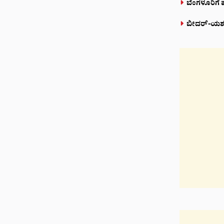
ಬೆಂಗಳೂರಿಗೆ 
ಬೀದರ್-ಯಶವಂತ