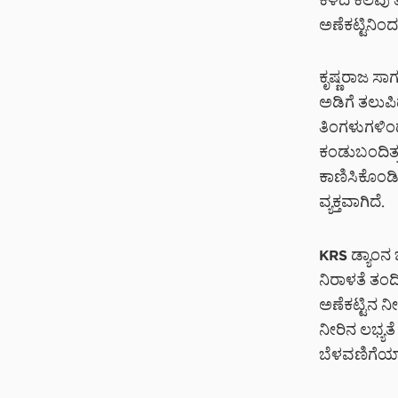
ಕಳೆದ ಕೆಲವು 
ಅಣೆಕಟ್ಟಿನಿಂ
ಕೃಷ್ಣರಾಜ ಸಾಗ
ಅಡಿಗೆ ತಲುಪಿದ
ತಿಂಗಳುಗಳಿಂದ
ಕಂಡುಬಂದಿತ್ತ
ಕಾಣಿಸಿಕೊಂಡಿ
ವ್ಯಕ್ತವಾಗಿದೆ.
KRS ಡ್ಯಾಂನ 
ನಿರಾಳತೆ ತಂ
ಅಣೆಕಟ್ಟಿನ ನೀ
ನೀರಿನ ಲಭ್ಯತ
ಬೆಳವಣಿಗೆಯಾಗಿ