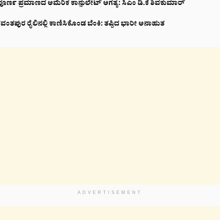
ಪೂರ್ಣ ಪ್ರಮಾಣದ ಅಮೆರಿಕ ಕಾನ್ಸುಲೇಟ್ ಅಗತ್ಯ: ಸಿಎಂ ಡಿ.ಕೆ ಶಿವಕುಮಾರ್
ಪುರ ರೈಲಿನಲ್ಲಿ ಕಾಣಿಸಿಕೊಂಡ ಬೆಂಕಿ: ತಪ್ಪಿದ ಭಾರೀ ಅನಾಹುತ
ADVERTISEMENT