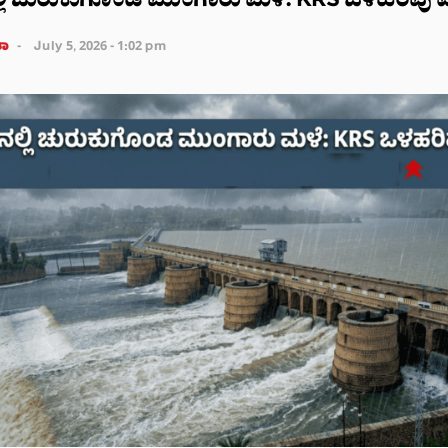
ಲಿ ಚುರುಕುಗೊಂಡ ಮುಂಗಾರು ಮಳೆ: KRS ಒಳಹರಿವು ಏರ
ತಾ
July 5, 2026 - 1:02 pm