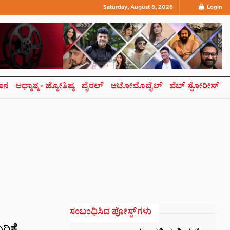
Saturday, August 8, 2026
Login
ಞಾನ
ಆಧ್ಯಾತ್ಮ- ಜ್ಯೋತಿಷ್ಯ
ವೈರಲ್
ಆಟೋಮೊಬೈಲ್
ವೆಬ್ ಸ್ಟೋರೀಸ್
ಸಂಬಂಧಿಸಿದ ಪೋಸ್ಟ್‌ಗಳು