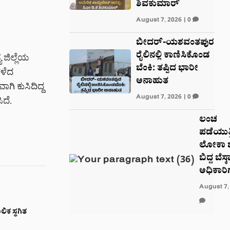
ಶಿವಕುಮಾರ್
August 7, 2026
|
0
ಬೀದರ್-ಯಶವಂತಪುರ
ರೈಲಿನಲ್ಲಿ ಕಾಣಿಸಿಕೊಂಡ
 ಜಿಲ್ಲೆಯ
ಬೆಂಕಿ: ತಪ್ಪಿದ ಭಾರೀ
ಕಳೆದ
ಅನಾಹುತ
ಿ ಕುಸಿದಿದ್ದ
August 7, 2026
|
0
ದೆ.
ಲಂಚ
ಪಡೆಯುತ್ತ
ಲೋಕಾ ಬ
ಬಿದ್ದ ಬೆಸ್
ಅಧಿಕಾರಿ
August 7,
ಿಕ ಸ್ಥಗಿತ