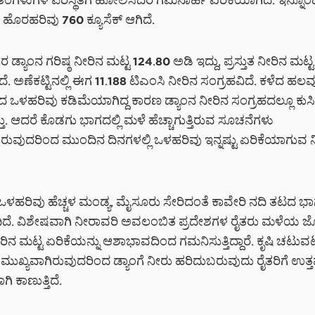
ತಿಂಗಳುಗಳ ಪರಿಸ್ಥಿತಿಗೆ ಹೋಲಿಸಿದರೆ ಗಮನಾರ್ಹ ಏರಿಕೆಯಾಗಿದೆ. ಇನ್ನೊಂದ
ದ ಹೊರಹರಿವು 760 ಕ್ಯೂಸೆಕ್ ಆಗಿದೆ.
ರ ಡ್ಯಾಂನ ಗರಿಷ್ಠ ನೀರಿನ ಮಟ್ಟ 124.80 ಅಡಿ ಇದ್ದು, ಪ್ರಸ್ತುತ ನೀರಿನ ಮಟ್
ೆ. ಅಣೆಕಟ್ಟಿನಲ್ಲಿ ಈಗ 11.188 ಟಿಎಂಸಿ ನೀರಿನ ಸಂಗ್ರಹವಿದೆ. ಕಳೆದ ಹಲವ
 ಒಳಹರಿವು ಕಡಿಮೆಯಾಗಿದ್ದ ಕಾರಣ ಡ್ಯಾಂನ ನೀರಿನ ಸಂಗ್ರಹದಲ್ಲೂ ಕುಸ
ು. ಆದರೆ ಕೊಡಗು ಭಾಗದಲ್ಲಿ ಮಳೆ ಹೆಚ್ಚಾಗುತ್ತಿರುವ ಸೂಚನೆಗಳು
ರುವುದರಿಂದ ಮುಂದಿನ ದಿನಗಳಲ್ಲಿ ಒಳಹರಿವು ಇನ್ನಷ್ಟು ಏರಿಕೆಯಾಗುವ ನಿರ
ಒಳಹರಿವು ಹೆಚ್ಚಳ ಮಂಡ್ಯ, ಮೈಸೂರು ಸೇರಿದಂತೆ ಕಾವೇರಿ ನದಿ ತಟದ ಭಾ
ದಿದೆ. ವಿಶೇಷವಾಗಿ ನೀರಾವರಿ ಅವಲಂಬಿತ ಪ್ರದೇಶಗಳ ರೈತರು ಮಳೆಯ ಜೊ
ರಿನ ಮಟ್ಟ ಏರಿಕೆಯನ್ನು ಆಶಾಭಾವದಿಂದ ಗಮನಿಸುತ್ತಿದ್ದಾರೆ. ಕೃಷಿ ಚಟುವಟಿ
ೆ ಮುಖ್ಯವಾಗಿರುವುದರಿಂದ ಡ್ಯಾಂಗೆ ನೀರು ಹರಿದುಬರುವುದು ರೈತರಿಗೆ ಉತ್
 ಕಾಣುತ್ತಿದೆ.