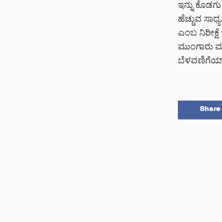
ಇನ್ನು ಕೊಡಗು
ಹೆಚ್ಚುವ ಸಾ
ಎಂಬ ನಿರೀಕ್ಷೆ
ಮುಂಗಾರು ಮಳ
ಬೆಳವಣಿಗೆಯಾ
Share