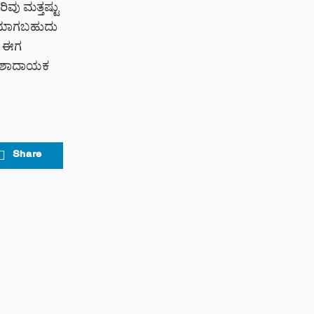
ವು ಮತ್ತಷ್ಟು
ಕೆಯಾಗಬಹುದು
ಾಂ ಈಗ
ೆ ಆಶಾದಾಯಕ
Share