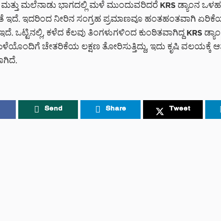
 ಮತ್ತು ಮಲೆನಾಡು ಭಾಗದಲ್ಲಿ ಮಳೆ ಮುಂದುವರಿದರೆ KRS ಡ್ಯಾಂನ ಒಳಹರಿ
ಧ್ಯತೆ ಇದೆ. ಇದರಿಂದ ನೀರಿನ ಸಂಗ್ರಹ ಪ್ರಮಾಣವೂ ಹಂತಹಂತವಾಗಿ ಏರಿ
 ಇದೆ. ಒಟ್ಟಿನಲ್ಲಿ, ಕಳೆದ ಕೆಲವು ತಿಂಗಳುಗಳಿಂದ ಕುಂಠಿತವಾಗಿದ್ದ KRS ಡ್ಯ
ೆಯೊಂದಿಗೆ ಚೇತರಿಕೆಯ ಲಕ್ಷಣ ತೋರಿಸುತ್ತಿದ್ದು, ಇದು ಕೃಷಿ ವಲಯಕ್ಕ
ಗಿದೆ.
Send
Share
Tweet