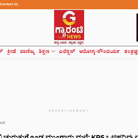
Contact Us
ಸ್
ಕ್ರೀಡೆ
ವಾಣಿಜ್ಯ
ಶಿಕ್ಷಣ
ಎಲೆಕ್ಷನ್
ಆರೋಗ್ಯ-ಸೌಂದರ್ಯ
ತಂತ್ರಜ್
ADVERTISEMENT
ಾಟಕ