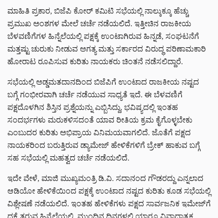
ಮಾಹಿತಿ ಪ್ರಕಾರ, ಬಿಜೆಪಿ ಕೋರ್ ಕಮಿಟಿ ಸಭೆಯಲ್ಲಿ ನಾಲ್ಕುಕ್ಕೂ ಹೆಚ್ಚು
ಪ್ರಮುಖ ಅಂಶಗಳ ಮೇಲೆ ಚರ್ಚೆ ನಡೆಯಲಿದೆ. ಇತ್ತೀಚಿನ ರಾಜಕೀಯ
ಬೆಳವಣಿಗೆಗಳ ಹಿನ್ನೆಲೆಯಲ್ಲಿ ಪಕ್ಷಕ್ಕೆ ಉಂಟಾಗಿರುವ ಹಿನ್ನಡೆ, ಸಂಘಟನೆಗೆ
ಮತ್ತಷ್ಟು ಚುರುಕು ನೀಡುವ ಅಗತ್ಯ ಮತ್ತು ಸರ್ಕಾರದ ವಿರುದ್ಧ ಪರಿಣಾಮಕಾರಿ
ಹೋರಾಟ ರೂಪಿಸುವ ಕುರಿತು ನಾಯಕರು ಚಿಂತನೆ ನಡೆಸಲಿದ್ದಾರೆ.
ಸಭೆಯಲ್ಲಿ ಅಡ್ಡಮತದಾನದಿಂದ ಬಿಜೆಪಿಗೆ ಉಂಟಾದ ರಾಜಕೀಯ ನಷ್ಟದ
ಬಗ್ಗೆ ಗಂಭೀರವಾಗಿ ಚರ್ಚೆ ನಡೆಯುವ ಸಾಧ್ಯತೆ ಇದೆ. ಈ ಬೆಳವಣಿಗೆ
ಪಕ್ಷದೊಳಗಿನ ಶಿಸ್ತಿನ ಪ್ರಶ್ನೆಯನ್ನು ಎಬ್ಬಿಸಿದ್ದು, ಭವಿಷ್ಯದಲ್ಲಿ ಇಂತಹ
ಸಂದರ್ಭಗಳು ಮರುಕಳಿಸದಂತೆ ಯಾವ ರೀತಿಯ ಕ್ರಮ ಕೈಗೊಳ್ಳಬೇಕು
ಎಂಬುದರ ಕುರಿತು ಅಭಿಪ್ರಾಯ ವಿನಿಮಯವಾಗಲಿದೆ. ಜೊತೆಗೆ ಪಕ್ಷದ
ನಾಯಕರಿಂದ ಬರುತ್ತಿರುವ ಡ್ಯಾಮೇಜ್ ಹೇಳಿಕೆಗಳಿಗೆ ಬ್ರೇಕ್ ಹಾಕುವ ಬಗ್ಗೆ
ಸಹ ಸಭೆಯಲ್ಲಿ ಮಹತ್ವದ ಚರ್ಚೆ ನಡೆಯಲಿದೆ.
ಇದೇ ವೇಳೆ, ಮಾಜಿ ಮುಖ್ಯಮಂತ್ರಿ ಡಿ.ವಿ. ಸದಾನಂದ ಗೌಡರದ್ದು ಎನ್ನಲಾದ
ಆಡಿಯೋ ಹೇಳಿಕೆಯಿಂದ ಪಕ್ಷಕ್ಕೆ ಉಂಟಾದ ನಷ್ಟದ ಕುರಿತು ಕೂಡ ಸಭೆಯಲ್ಲಿ
ವಿಶ್ಲೇಷಣೆ ನಡೆಯಲಿದೆ. ಇಂತಹ ಹೇಳಿಕೆಗಳು ಪಕ್ಷದ ಸಾರ್ವಜನಿಕ ಇಮೇಜ್‌ಗೆ
ಧಕ್ಕೆ ತರುವ ಹಿನ್ನೆಲೆಯಲ್ಲಿ, ಮುಂದಿನ ದಿನಗಳಲ್ಲಿ ಯಾರೂ ವಿವಾದಾತ್ಮಕ