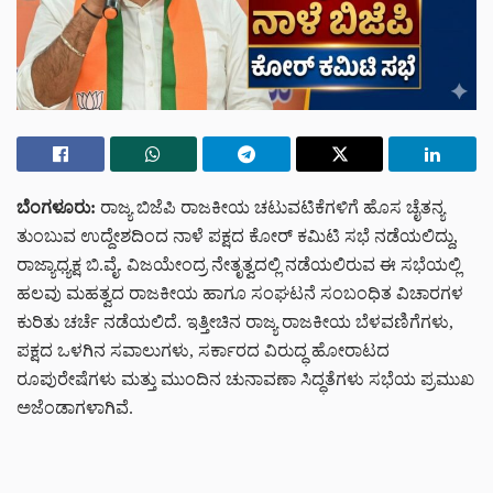
ಬೆಂಗಳೂರು:
ರಾಜ್ಯ ಬಿಜೆಪಿ ರಾಜಕೀಯ ಚಟುವಟಿಕೆಗಳಿಗೆ ಹೊಸ ಚೈತನ್ಯ
ತುಂಬುವ ಉದ್ದೇಶದಿಂದ ನಾಳೆ ಪಕ್ಷದ ಕೋರ್ ಕಮಿಟಿ ಸಭೆ ನಡೆಯಲಿದ್ದು,
ರಾಜ್ಯಾಧ್ಯಕ್ಷ ಬಿ.ವೈ. ವಿಜಯೇಂದ್ರ ನೇತೃತ್ವದಲ್ಲಿ ನಡೆಯಲಿರುವ ಈ ಸಭೆಯಲ್ಲಿ
ಹಲವು ಮಹತ್ವದ ರಾಜಕೀಯ ಹಾಗೂ ಸಂಘಟನೆ ಸಂಬಂಧಿತ ವಿಚಾರಗಳ
ಕುರಿತು ಚರ್ಚೆ ನಡೆಯಲಿದೆ. ಇತ್ತೀಚಿನ ರಾಜ್ಯ ರಾಜಕೀಯ ಬೆಳವಣಿಗೆಗಳು,
ಪಕ್ಷದ ಒಳಗಿನ ಸವಾಲುಗಳು, ಸರ್ಕಾರದ ವಿರುದ್ಧ ಹೋರಾಟದ
ರೂಪುರೇಷೆಗಳು ಮತ್ತು ಮುಂದಿನ ಚುನಾವಣಾ ಸಿದ್ಧತೆಗಳು ಸಭೆಯ ಪ್ರಮುಖ
ಅಜೆಂಡಾಗಳಾಗಿವೆ.