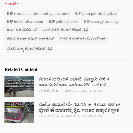
C
ಕರ್ನಾಟಕ
a
T
BJP core committee meeting tomorrow
BJP latest political update
t
a
e
BJP leaders discussion
BJP political news
BJP strategy meeting
g
g
s
ಕರ್ನಾಟಕ ಬಿಜೆಪಿ ಸಭೆ
ನಾಳೆ ಬಿಜೆಪಿ ಕೋರ್ ಕಮಿಟಿ ಸಭೆ
o
:
r
ಬಿಜೆಪಿ ಕೋರ್ ಕಮಿಟಿ ಅಪ್‌ಡೇಟ್
ಬಿಜೆಪಿ ಕೋರ್ ಕಮಿಟಿ ಮೀಟಿಂಗ್
i
e
ಬಿಜೆಪಿ ರಾಜ್ಯ ಕೋರ್ ಕಮಿಟಿ ಸಭೆ
s
:
Related Content
ಕರಾವಳಿಯಲ್ಲಿ ಮಳೆ ಆರ್ಭಟ; ಪುತ್ತೂರು ಸೇರಿ 4
ತಾಲೂಕುಗಳ ಶಾಲಾ-ಕಾಲೇಜುಗಳಿಗೆ ನಾಳೆ ರಜೆ
BY
ಶಾಲಿನಿ ಕೆ. ಡಿ
AUGUST 7, 2026 - 11:20 PM
ಮೆಟ್ರೋ ಪ್ರಯಾಣಿಕರೇ ಗಮನಿಸಿ: ಆ. 9 ರಂದು ಪರ್ಪಲ್
ಲೈನ್‌ನ ಈ ಮಾರ್ಗದಲ್ಲಿ ರೈಲು ಸಂಚಾರ ತಾತ್ಕಾಲಿಕ ಸ್ಥಗಿತ
BY
ಶಾಲಿನಿ ಕೆ. ಡಿ
AUGUST 7, 2026 - 10:51 PM