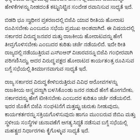
ಹೇಳಿಕೆಗಳನ್ನು ನೀಡದಂತೆ ಕಟ್ಟುನಿಟ್ಟಿನ ಸಂದೇಶ ರವಾನಿಸುವ ಸಾಧ್ಯತೆ ಇದೆ.
ಬಿಡದಿ ಭೂ ಸ್ವಾಧೀನ ಪ್ರಕರಣದಲ್ಲಿ ಬಿಜೆಪಿ ಯಾವ ರೀತಿಯ ಹೋರಾಟ
ರೂಪಿಸಬೇಕು ಎಂಬುದೂ ಸಭೆಯ ಪ್ರಮುಖ ಅಂಶವಾಗಿದೆ. ಈ ವಿಷಯದಲ್ಲಿ
ಸರ್ಕಾರದ ವಿರುದ್ಧ ಜನಪರ ಮತ್ತು ರಾಜಕೀಯ ಹೋರಾಟವನ್ನು ಹೇಗೆ
ತೀವ್ರಗೊಳಿಸಬೇಕು ಎಂಬುದರ ಕುರಿತು ಚರ್ಚೆ ನಡೆಯಲಿದೆ. ಇದೇ ರೀತಿ
ರಾಜ್ಯದಲ್ಲಿ ನಡೆಯುತ್ತಿರುವ ಎಸ್‌ಐಆರ್ ವಿಚಾರವನ್ನೂ ಬಿಜೆಪಿ ಗಂಭೀರವಾಗಿ
ಪರಿಗಣಿಸಿದ್ದು, ಅದರ ವಿರುದ್ಧ ಪಕ್ಷದ ಹೋರಾಟದ ಕಾರ್ಯತಂತ್ರ ರೂಪಿಸುವ
ಬಗ್ಗೆ ಸಭೆಯಲ್ಲಿ ತೀರ್ಮಾನವಾಗುವ ಸಾಧ್ಯತೆ ಇದೆ.
ರಾಜ್ಯ ಸರ್ಕಾರದ ವಿರುದ್ಧ ಕೇಳಿಬರುತ್ತಿರುವ ವಿವಿಧ ಆರೋಪಗಳನ್ನು
ರಾಜಕೀಯ ಅಸ್ತ್ರವನ್ನಾಗಿ ಬಳಸಿಕೊಂಡು ಜನರ ನಡುವೆ ಹೇಗೆ ಹೋಗಬೇಕು,
ಸರ್ಕಾರವನ್ನು ಹೇಗೆ ಟೀಕಿಸಬೇಕು ಎಂಬುದರ ಕುರಿತೂ ಚರ್ಚೆ ನಡೆಯಲಿದೆ.
ಇದರ ಜೊತೆಗೆ ಬಿಜೆಪಿ ಸಂಘಟನೆಗೆ ಮತ್ತಷ್ಟು ಚುರುಕು ನೀಡುವುದು,
ಕಾರ್ಯಕರ್ತರನ್ನು ಸಕ್ರಿಯಗೊಳಿಸುವುದು ಹಾಗೂ ಮುಂಬರುವ ಜಿಬಿಎ ಮತ್ತು
ಸ್ಥಳೀಯ ಸಂಸ್ಥೆಗಳ ಚುನಾವಣೆಗೆ ಅಗತ್ಯ ಸಿದ್ಧತೆ ನಡೆಸುವ ಬಗ್ಗೆ ಸಭೆಯಲ್ಲಿ
ಮಹತ್ವದ ನಿರ್ಧಾರಗಳು ಕೈಗೊಳ್ಳುವ ಸಾಧ್ಯತೆ ಇದೆ.