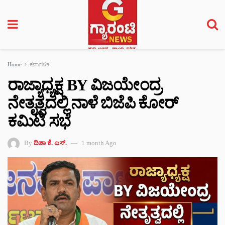
Home
ಕರ್ನಾಟಕ
ರಾಜ್ಯಾಧ್ಯಕ್ಷ BY ವಿಜಯೇಂದ್ರ
ನೇತೃತ್ವದಲ್ಲಿ ನಾಳೆ ಬಿಜೆಪಿ ಕೋರ್
ಕಮಿಟಿ ಸಭೆ
By
ದಿಶಾ ಕೆ. ಎಸ್.
1 month Ago