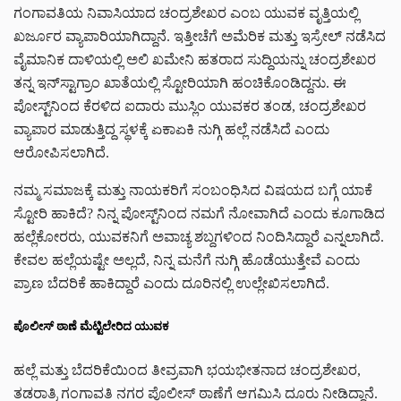
ಗಂಗಾವತಿಯ ನಿವಾಸಿಯಾದ ಚಂದ್ರಶೇಖರ ಎಂಬ ಯುವಕ ವೃತ್ತಿಯಲ್ಲಿ
ಖರ್ಜೂರ ವ್ಯಾಪಾರಿಯಾಗಿದ್ದಾನೆ. ಇತ್ತೀಚೆಗೆ ಅಮೆರಿಕ ಮತ್ತು ಇಸ್ರೇಲ್ ನಡೆಸಿದ
ವೈಮಾನಿಕ ದಾಳಿಯಲ್ಲಿ ಅಲಿ ಖಮೇನಿ ಹತರಾದ ಸುದ್ದಿಯನ್ನು ಚಂದ್ರಶೇಖರ
ತನ್ನ ಇನ್‌ಸ್ಟಾಗ್ರಾಂ ಖಾತೆಯಲ್ಲಿ ಸ್ಟೋರಿಯಾಗಿ ಹಂಚಿಕೊಂಡಿದ್ದನು. ಈ
ಪೋಸ್ಟ್‌ನಿಂದ ಕೆರಳಿದ ಐದಾರು ಮುಸ್ಲಿಂ ಯುವಕರ ತಂಡ, ಚಂದ್ರಶೇಖರ
ವ್ಯಾಪಾರ ಮಾಡುತ್ತಿದ್ದ ಸ್ಥಳಕ್ಕೆ ಏಕಾಏಕಿ ನುಗ್ಗಿ ಹಲ್ಲೆ ನಡೆಸಿದೆ ಎಂದು
ಆರೋಪಿಸಲಾಗಿದೆ.
ನಮ್ಮ ಸಮಾಜಕ್ಕೆ ಮತ್ತು ನಾಯಕರಿಗೆ ಸಂಬಂಧಿಸಿದ ವಿಷಯದ ಬಗ್ಗೆ ಯಾಕೆ
ಸ್ಟೋರಿ ಹಾಕಿದೆ? ನಿನ್ನ ಪೋಸ್ಟ್‌ನಿಂದ ನಮಗೆ ನೋವಾಗಿದೆ ಎಂದು ಕೂಗಾಡಿದ
ಹಲ್ಲೆಕೋರರು, ಯುವಕನಿಗೆ ಅವಾಚ್ಯ ಶಬ್ದಗಳಿಂದ ನಿಂದಿಸಿದ್ದಾರೆ ಎನ್ನಲಾಗಿದೆ.
ಕೇವಲ ಹಲ್ಲೆಯಷ್ಟೇ ಅಲ್ಲದೆ, ನಿನ್ನ ಮನೆಗೆ ನುಗ್ಗಿ ಹೊಡೆಯುತ್ತೇವೆ ಎಂದು
ಪ್ರಾಣ ಬೆದರಿಕೆ ಹಾಕಿದ್ದಾರೆ ಎಂದು ದೂರಿನಲ್ಲಿ ಉಲ್ಲೇಖಿಸಲಾಗಿದೆ.
ಪೊಲೀಸ್ ಠಾಣೆ ಮೆಟ್ಟಿಲೇರಿದ ಯುವಕ
ಹಲ್ಲೆ ಮತ್ತು ಬೆದರಿಕೆಯಿಂದ ತೀವ್ರವಾಗಿ ಭಯಭೀತನಾದ ಚಂದ್ರಶೇಖರ,
ತಡರಾತ್ರಿ ಗಂಗಾವತಿ ನಗರ ಪೊಲೀಸ್ ಠಾಣೆಗೆ ಆಗಮಿಸಿ ದೂರು ನೀಡಿದ್ದಾನೆ.