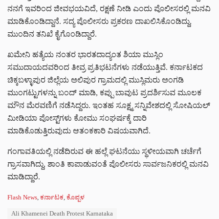
ನನಗೆ ಇವರಿಂದ ಜೀವಭಯವಿದೆ, ರಕ್ಷಣೆ ನೀಡಿ ಎಂದು ಪೊಲೀಸರಲ್ಲಿ ಮನವಿ
ಮಾಡಿಕೊಂಡಿದ್ದಾನೆ. ಸದ್ಯ ಪೊಲೀಸರು ಪ್ರಕರಣ ದಾಖಲಿಸಿಕೊಂಡಿದ್ದು,
ಮುಂದಿನ ತನಿಖೆ ಕೈಗೊಂಡಿದ್ದಾರೆ.
ಖಮೇನಿ ಹತ್ಯೆಯ ನಂತರ ಭಾರತದಾದ್ಯಂತ ಶಿಯಾ ಮುಸ್ಲಿಂ
ಸಮುದಾಯದವರಿಂದ ತೀವ್ರ ಪ್ರತಿಭಟನೆಗಳು ನಡೆಯುತ್ತಿವೆ. ಕರ್ನಾಟಕದ
ಚಿಕ್ಕಬಳ್ಳಾಪುರ ಜಿಲ್ಲೆಯ ಅಲಿಪುರ ಗ್ರಾಮದಲ್ಲಿ ಮುಸ್ಲಿಮರು ಅಂಗಡಿ
ಮುಂಗಟ್ಟುಗಳನ್ನು ಬಂದ್ ಮಾಡಿ, ಕಪ್ಪು ಬಾವುಟ ಪ್ರದರ್ಶಿಸುವ ಮೂಲಕ
ಮೌನ ಮೆರವಣಿಗೆ ನಡೆಸಿದ್ದರು. ಇಂತಹ ಸೂಕ್ಷ್ಮ ಸನ್ನಿವೇಶದಲ್ಲಿ ಸೋಷಿಯಲ್
ಮೀಡಿಯಾ ಪೋಸ್ಟ್‌ಗಳು ಕೋಮು ಸಂಘರ್ಷಕ್ಕೆ ದಾರಿ
ಮಾಡಿಕೊಡುತ್ತಿರುವುದು ಆತಂಕಕಾರಿ ವಿಷಯವಾಗಿದೆ.
ಗಂಗಾವತಿಯಲ್ಲಿ ನಡೆದಿರುವ ಈ ಹಲ್ಲೆ ಘಟನೆಯು ಸ್ಥಳೀಯವಾಗಿ ಚರ್ಚೆಗೆ
ಗ್ರಾಸವಾಗಿದ್ದು, ಶಾಂತಿ ಕಾಪಾಡುವಂತೆ ಪೊಲೀಸರು ಸಾರ್ವಜನಿಕರಲ್ಲಿ ಮನವಿ
ಮಾಡಿದ್ದಾರೆ.
C
Flash News
,
ಕರ್ನಾಟಕ
,
ಕೊಪ್ಪಳ
a
T
Ali Khamenei Death Protest Karnataka
t