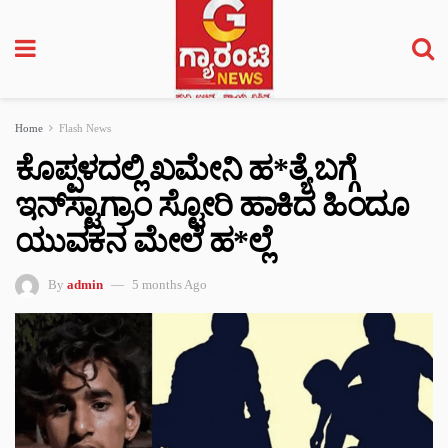
Home
Flash News
ಕೊಪ್ಪಳದಲ್ಲಿ ಖಮೇನಿ ಹ*ತ್ಯೆ ಬಗ್ಗೆ
ಇನ್‌ಸ್ಟಾಗ್ರಾಂ ಸ್ಟೋರಿ ಹಾಕಿದ ಹಿಂದೂ
ಯುವಕನ ಮೇಲೆ ಹ*ಲ್ಲೆ
By
admin
5 months Ago