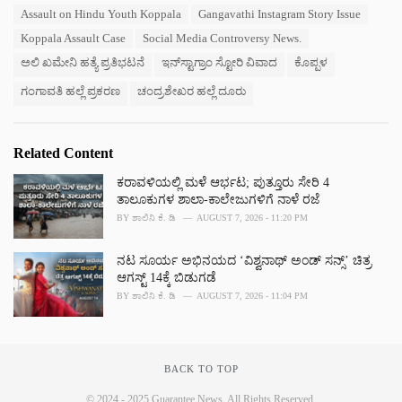
a
e
Assault on Hindu Youth Koppala
Gangavathi Instagram Story Issue
g
g
s
Koppala Assault Case
Social Media Controversy News.
o
:
r
ಅಲಿ ಖಮೇನಿ ಹತ್ಯೆ ಪ್ರತಿಭಟನೆ
ಇನ್‌ಸ್ಟಾಗ್ರಾಂ ಸ್ಟೋರಿ ವಿವಾದ
ಕೊಪ್ಪಳ
i
e
ಗಂಗಾವತಿ ಹಲ್ಲೆ ಪ್ರಕರಣ
ಚಂದ್ರಶೇಖರ ಹಲ್ಲೆ ದೂರು
s
:
Related Content
ಕರಾವಳಿಯಲ್ಲಿ ಮಳೆ ಆರ್ಭಟ; ಪುತ್ತೂರು ಸೇರಿ 4
ತಾಲೂಕುಗಳ ಶಾಲಾ-ಕಾಲೇಜುಗಳಿಗೆ ನಾಳೆ ರಜೆ
BY
ಶಾಲಿನಿ ಕೆ. ಡಿ
AUGUST 7, 2026 - 11:20 PM
ನಟ ಸೂರ್ಯ ಅಭಿನಯದ ‘ವಿಶ್ವನಾಥ್ ಅಂಡ್ ಸನ್ಸ್’ ಚಿತ್ರ
ಆಗಸ್ಟ್ 14ಕ್ಕೆ ಬಿಡುಗಡೆ
BY
ಶಾಲಿನಿ ಕೆ. ಡಿ
AUGUST 7, 2026 - 11:04 PM
BACK TO TOP
© 2024 - 2025 Guarantee News. All Rights Reserved.