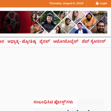
Thursday, August 6, 2026
Login
ಞಾನ
ಆಧ್ಯಾತ್ಮ- ಜ್ಯೋತಿಷ್ಯ
ವೈರಲ್
ಆಟೋಮೊಬೈಲ್
ವೆಬ್ ಸ್ಟೋರೀಸ್
ಸಂಬಂಧಿಸಿದ ಪೋಸ್ಟ್‌ಗಳು