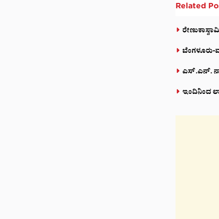
Related
Po
ರೇಣುಕಾಸ್ವಾಮಿ
ಬೆಂಗಳೂರು-ಮಂ
ಎಸ್.ಎನ್. ನಾ
ಇಂದಿನಿಂದ ಲಾ