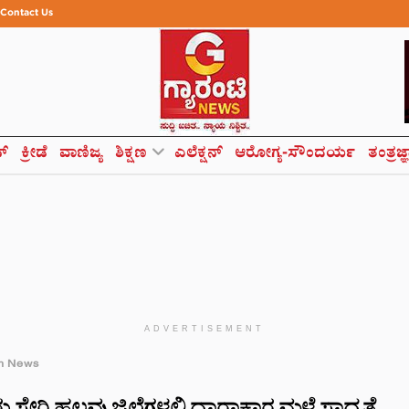
Contact Us
ಸ್
ಕ್ರೀಡೆ
ವಾಣಿಜ್ಯ
ಶಿಕ್ಷಣ
ಎಲೆಕ್ಷನ್
ಆರೋಗ್ಯ-ಸೌಂದರ್ಯ
ತಂತ್ರಜ್
ADVERTISEMENT
h News