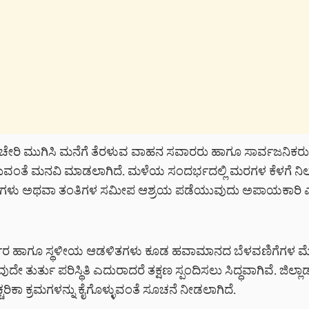
ಚೇರಿ ಮುಗಿಸಿ ಮನೆಗೆ ತೆರಳುವ ವಾಹನ ಸವಾರರು ಹಾಗೂ ಸಾರ್ವಜನಿಕರು ಹ
ಸುವಂತೆ ಮನವಿ ಮಾಡಲಾಗಿದೆ. ಮಳೆಯ ಸಂದರ್ಭದಲ್ಲಿ ಮರಗಳ ಕೆಳಗೆ ನಿಲ್
ಂಬಗಳು ಅಥವಾ ತಂತಿಗಳ ಸಮೀಪ ಆಶ್ರಯ ಪಡೆಯುವುದು ಅಪಾಯಕಾರಿ ಎಂ
್ಕಾರ ಹಾಗೂ ಸ್ಥಳೀಯ ಆಡಳಿತಗಳು ಕೂಡ ಹವಾಮಾನದ ಬೆಳವಣಿಗೆಗಳ ಮೇ
ವುದೇ ತುರ್ತು ಪರಿಸ್ಥಿತಿ ಎದುರಾದರೆ ತಕ್ಷಣ ಸ್ಪಂದಿಸಲು ಸಿದ್ಧವಾಗಿವೆ. ಜಿಲ್ಲ
ಚ್ಚರಿಕಾ ಕ್ರಮಗಳನ್ನು ಕೈಗೊಳ್ಳುವಂತೆ ಸೂಚನೆ ನೀಡಲಾಗಿದೆ.