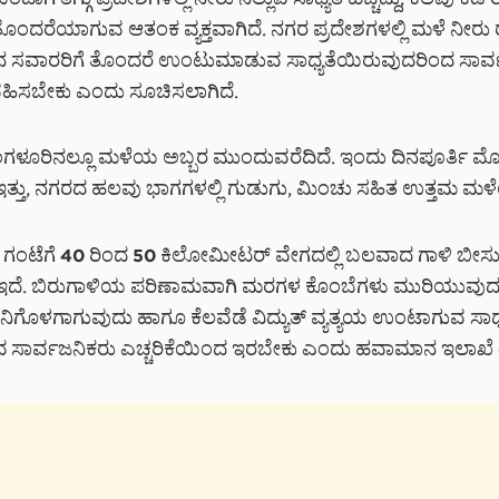
ಗಿ ತಗ್ಗು ಪ್ರದೇಶಗಳಲ್ಲಿ ನೀರು ನಿಲ್ಲುವ ಸಾಧ್ಯತೆ ಹೆಚ್ಚಿದ್ದು, ಕೆಲವು ಕಡೆ ರಸ
ೊಂದರೆಯಾಗುವ ಆತಂಕ ವ್ಯಕ್ತವಾಗಿದೆ. ನಗರ ಪ್ರದೇಶಗಳಲ್ಲಿ ಮಳೆ ನೀರು ರ
 ಸವಾರರಿಗೆ ತೊಂದರೆ ಉಂಟುಮಾಡುವ ಸಾಧ್ಯತೆಯಿರುವುದರಿಂದ ಸಾರ್
ಕೆ ವಹಿಸಬೇಕು ಎಂದು ಸೂಚಿಸಲಾಗಿದೆ.
ಂಗಳೂರಿನಲ್ಲೂ ಮಳೆಯ ಅಬ್ಬರ ಮುಂದುವರೆದಿದೆ. ಇಂದು ದಿನಪೂರ್ತಿ 
್ತು, ನಗರದ ಹಲವು ಭಾಗಗಳಲ್ಲಿ ಗುಡುಗು, ಮಿಂಚು ಸಹಿತ ಉತ್ತಮ ಮಳೆಯಾ
 ಗಂಟೆಗೆ 40 ರಿಂದ 50 ಕಿಲೋಮೀಟರ್ ವೇಗದಲ್ಲಿ ಬಲವಾದ ಗಾಳಿ ಬೀಸ
ಇದೆ. ಬಿರುಗಾಳಿಯ ಪರಿಣಾಮವಾಗಿ ಮರಗಳ ಕೊಂಬೆಗಳು ಮುರಿಯುವುದು, 
ಿಗೊಳಗಾಗುವುದು ಹಾಗೂ ಕೆಲವೆಡೆ ವಿದ್ಯುತ್ ವ್ಯತ್ಯಯ ಉಂಟಾಗುವ ಸಾಧ್
 ಸಾರ್ವಜನಿಕರು ಎಚ್ಚರಿಕೆಯಿಂದ ಇರಬೇಕು ಎಂದು ಹವಾಮಾನ ಇಲಾಖೆ ತಿ