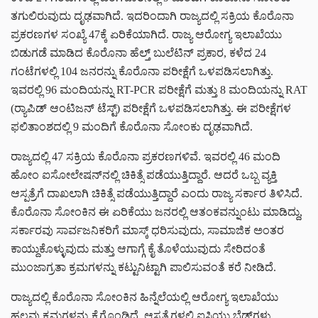
ತಗುಲಿರುವುದು ದೃಢವಾಗಿದೆ. ಇದರಿಂದಾಗಿ ರಾಜ್ಯದಲ್ಲಿ ಸಕ್ರಿಯ ಕೊರೊನಾ
ಪ್ರಕರಣಗಳ ಸಂಖ್ಯೆ 47ಕ್ಕೆ ಏರಿಕೆಯಾಗಿದೆ. ರಾಜ್ಯ ಆರೋಗ್ಯ ಇಲಾಖೆಯು
ಬಿಡುಗಡೆ ಮಾಡಿದ ಕೊರೊನಾ ಹೆಲ್ತ್ ಬುಲೆಟಿನ್ ಪ್ರಕಾರ, ಕಳೆದ 24
ಗಂಟೆಗಳಲ್ಲಿ 104 ಜನರನ್ನು ಕೊರೊನಾ ಪರೀಕ್ಷೆಗೆ ಒಳಪಡಿಸಲಾಗಿತ್ತು.
ಇವರಲ್ಲಿ 96 ಮಂದಿಯನ್ನು RT-PCR ಪರೀಕ್ಷೆಗೆ ಮತ್ತು 8 ಮಂದಿಯನ್ನು RAT
(ರ‍್ಯಾಪಿಡ್ ಆಂಟಿಜನ್ ಟೆಸ್ಟ್) ಪರೀಕ್ಷೆಗೆ ಒಳಪಡಿಸಲಾಗಿತ್ತು. ಈ ಪರೀಕ್ಷೆಗಳ
ಫಲಿತಾಂಶದಲ್ಲಿ 9 ಮಂದಿಗೆ ಕೊರೊನಾ ಸೋಂಕು ದೃಢವಾಗಿದೆ.
ರಾಜ್ಯದಲ್ಲಿ 47 ಸಕ್ರಿಯ ಕೊರೊನಾ ಪ್ರಕರಣಗಳಿವೆ. ಇವರಲ್ಲಿ 46 ಮಂದಿ
ಹೋಂ ಐಸೋಲೇಷನ್‌ನಲ್ಲಿ ಚಿಕಿತ್ಸೆ ಪಡೆಯುತ್ತಿದ್ದಾರೆ. ಆದರೆ ಒಬ್ಬ ವ್ಯಕ್ತಿ
ಆಸ್ಪತ್ರೆಗೆ ದಾಖಲಾಗಿ ಚಿಕಿತ್ಸೆ ಪಡೆಯುತ್ತಿದ್ದಾರೆ ಎಂದು ರಾಜ್ಯ ಸರ್ಕಾರ ತಿಳಿಸಿದೆ.
ಕೊರೊನಾ ಸೋಂಕಿನ ಈ ಏರಿಕೆಯು ಜನರಲ್ಲಿ ಆತಂಕವನ್ನುಂಟು ಮಾಡಿದ್ದು,
ಸರ್ಕಾರವು ಸಾರ್ವಜನಿಕರಿಗೆ ಮಾಸ್ಕ್ ಧರಿಸುವುದು, ಸಾಮಾಜಿಕ ಅಂತರ
ಕಾಯ್ದುಕೊಳ್ಳುವುದು ಮತ್ತು ಆಗಾಗ್ಗೆ ಕೈ ತೊಳೆಯುವುದು ಸೇರಿದಂತೆ
ಮುಂಜಾಗ್ರತಾ ಕ್ರಮಗಳನ್ನು ಕಟ್ಟುನಿಟ್ಟಾಗಿ ಪಾಲಿಸುವಂತೆ ಕರೆ ನೀಡಿದೆ.
ರಾಜ್ಯದಲ್ಲಿ ಕೊರೊನಾ ಸೋಂಕಿನ ಹಿನ್ನೆಲೆಯಲ್ಲಿ ಆರೋಗ್ಯ ಇಲಾಖೆಯು
ಹಲವು ಕ್ರಮಗಳನ್ನು ಕೈಗೊಂಡಿದೆ. ಆಸ್ಪತ್ರೆಗಳಲ್ಲಿ ಐಸಿಯು ಬೆಡ್‌ಗಳು,