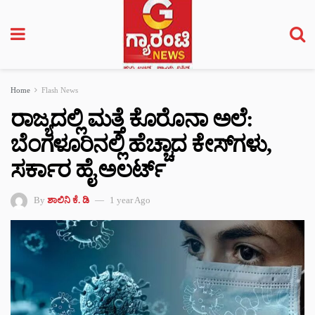
Home
Flash News
ರಾಜ್ಯದಲ್ಲಿ ಮತ್ತೆ ಕೊರೊನಾ ಅಲೆ:
ಬೆಂಗಳೂರಿನಲ್ಲಿ ಹೆಚ್ಚಾದ ಕೇಸ್‌ಗಳು,
ಸರ್ಕಾರ ಹೈ ಅಲರ್ಟ್
By
ಶಾಲಿನಿ ಕೆ. ಡಿ
1 year Ago