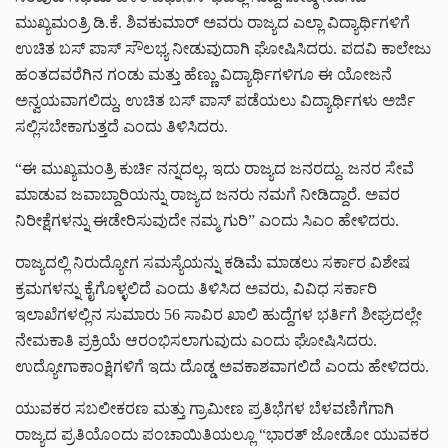
ಮುಖ್ಯಮಂತ್ರಿ ಡಿ.ಕೆ. ಶಿವಕುಮಾರ್ ಅವರು ರಾಜ್ಯದ ಎಲ್ಲಾ ವಿದ್ಯಾರ್ಥಿಗಳಿಗೆ
ಉಚಿತ ಬಸ್‌ ಪಾಸ್‌ ಸೌಲಭ್ಯ ನೀಡುವುದಾಗಿ ಘೋಷಿಸಿದರು. ಪದವಿ ಕಾಲೇಜು
ಹಂತದವರೆಗಿನ ಗಂಡು ಮತ್ತು ಹೆಣ್ಣು ವಿದ್ಯಾರ್ಥಿಗಳಿಗೂ ಈ ಯೋಜನೆ
ಅನ್ವಯವಾಗಲಿದ್ದು, ಉಚಿತ ಬಸ್‌ ಪಾಸ್‌ ಪಡೆಯಲು ವಿದ್ಯಾರ್ಥಿಗಳು ಅರ್ಜಿ
ಸಲ್ಲಿಸಬೇಕಾಗುತ್ತದೆ ಎಂದು ತಿಳಿಸಿದರು.
“ಈ ಮುಖ್ಯಮಂತ್ರಿ ಕುರ್ಚಿ ನನ್ನದಲ್ಲ, ಇದು ರಾಜ್ಯದ ಜನರದ್ದು. ಜನರ ಸೇವೆ
ಮಾಡುವ ಜವಾಬ್ದಾರಿಯನ್ನು ರಾಜ್ಯದ ಜನರು ನಮಗೆ ನೀಡಿದ್ದಾರೆ. ಅವರ
ನಿರೀಕ್ಷೆಗಳನ್ನು ಈಡೇರಿಸುವುದೇ ನಮ್ಮ ಗುರಿ” ಎಂದು ಸಿಎಂ ಹೇಳಿದರು.
ರಾಜ್ಯದಲ್ಲಿ ನಿರುದ್ಯೋಗ ಸಮಸ್ಯೆಯನ್ನು ಕಡಿಮೆ ಮಾಡಲು ಸರ್ಕಾರ ವಿಶೇಷ
ಕ್ರಮಗಳನ್ನು ಕೈಗೊಳ್ಳಲಿದೆ ಎಂದು ತಿಳಿಸಿದ ಅವರು, ವಿವಿಧ ಸರ್ಕಾರಿ
ಇಲಾಖೆಗಳಲ್ಲಿನ ಸುಮಾರು 56 ಸಾವಿರ ಖಾಲಿ ಹುದ್ದೆಗಳ ಭರ್ತಿಗೆ ಶೀಘ್ರದಲ್ಲೇ
ನೇಮಕಾತಿ ಪ್ರಕ್ರಿಯೆ ಆರಂಭಿಸಲಾಗುವುದು ಎಂದು ಘೋಷಿಸಿದರು.
ಉದ್ಯೋಗಾಕಾಂಕ್ಷಿಗಳಿಗೆ ಇದು ದೊಡ್ಡ ಅವಕಾಶವಾಗಲಿದೆ ಎಂದು ಹೇಳಿದರು.
ಯುವಕರ ಸಬಲೀಕರಣ ಮತ್ತು ಗ್ರಾಮೀಣ ಪ್ರತಿಭೆಗಳ ಬೆಳವಣಿಗೆಗಾಗಿ
ರಾಜ್ಯದ ಪ್ರತಿಯೊಂದು ಪಂಚಾಯಿತಿಯಲ್ಲೂ “ಭಾರತ್‌ ಜೋಡೋ ಯುವಕರ