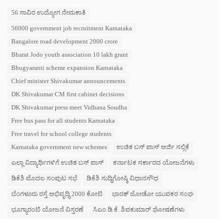
a
T
56 ಸಾವಿರ ಉದ್ಯೋಗ ನೇಮಕಾತಿ
t
a
e
56000 government job recruitment Karnataka
g
g
s
o
Bangalore road development 2000 crore
:
r
Bharat Jodo youth association 10 lakh grant
i
e
Bhugyaranti scheme expansion Karnataka
s
Chief minister Shivakumar announcements
:
DK Shivakumar CM first cabinet decisions
DK Shivakumar press meet Vidhana Soudha
Free bus pass for all students Karnataka
Free travel for school college students
Karnataka government new schemes
ಉಚಿತ ಬಸ್ ಪಾಸ್ ಅರ್ಜಿ ಸಲ್ಲಿಕೆ
ಎಲ್ಲಾ ವಿದ್ಯಾರ್ಥಿಗಳಿಗೆ ಉಚಿತ ಬಸ್ ಪಾಸ್
ಕರ್ನಾಟಕ ಸರ್ಕಾರದ ಯೋಜನೆಗಳು
ಡಿಕೆಶಿ ಮೊದಲ ಸಂಪುಟ ಸಭೆ
ಡಿಕೆಶಿ ಸುದ್ದಿಗೋಷ್ಠಿ ವಿಧಾನಸೌಧ
ಬೆಂಗಳೂರು ರಸ್ತೆ ಅಭಿವೃದ್ಧಿ 2000 ಕೋಟಿ
ಭಾರತ್ ಜೋಡೋ ಯುವಕರ ಸಂಘ
ಭೂಗ್ಯಾರಂಟಿ ಯೋಜನೆ ವಿಸ್ತರಣೆ
ಸಿಎಂ ಡಿ.ಕೆ. ಶಿವಕುಮಾರ್ ಘೋಷಣೆಗಳು