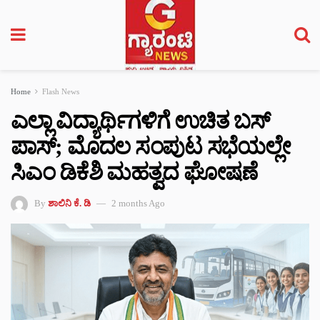
Home
Flash News
ಎಲ್ಲಾ ವಿದ್ಯಾರ್ಥಿಗಳಿಗೆ ಉಚಿತ ಬಸ್‌
ಪಾಸ್‌; ಮೊದಲ ಸಂಪುಟ ಸಭೆಯಲ್ಲೇ
ಸಿಎಂ ಡಿಕೆಶಿ ಮಹತ್ವದ ಘೋಷಣೆ
By
ಶಾಲಿನಿ ಕೆ. ಡಿ
2 months Ago