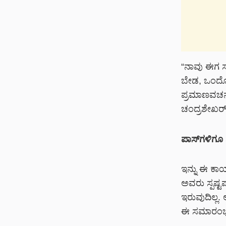
“ನಾವು ಈಗ ಸರ
ಬೇಡ, ಒಂದೊಳ
ಪ್ರಮಾಣವಚನ ಸ
ಚಂದ್ರಶೇಖರ್
ಪಾಸ್‌ಗಳಿಗೂ 
ಇನ್ನು ಈ ಕಾರ
ಅವರು ಸ್ಪಷ್ಟ
ಇರುವುದಿಲ್ಲ.
ಈ ಸಮಾರಂಭದಲ