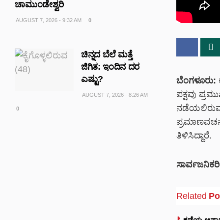
ಚಾಮುಂಡೇಶ್ವರಿ
AUGUST 7, 2026 - 9:32 AM
0
ಚಿನ್ನದ ಬೆಲೆ ಮತ್ತೆ
ಜಿಗಿತ: ಇಂದಿನ ದರ
ಎಷ್ಟು?
ಬೆಂಗಳೂರು:
ಪಕ್ಷವು ಪ್ರ
AUGUST 7, 2026 - 8:26 AM
ನಡೆಯಲಿರುವ 
0
ಪ್ರಮಾಣವಚನ ಸ
ತಿಳಿಸಿದ್ದಾರೆ.
ಸಾರ್ವಜನಿಕರಿಗ
Related
Po
ಕಡೆಯ ಆಷಾಢ ಶ