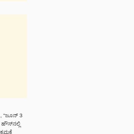
ು, “ಜೂನ್ 3
ಸ್‌ನಲ್ಲಿ
ರಮಕ್ಕೆ