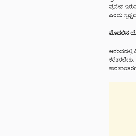
ಪ್ರವೇಶ ಇರುವು
ಎಂದು ಸ್ಪಷ್ಟ
ಮೊದಲಿನ ಯೋಜ
ಆರಂಭದಲ್ಲಿ ವಿ
ಕರೆತರಬೇಕು, 
ಕಾರಣಾಂತರಗ