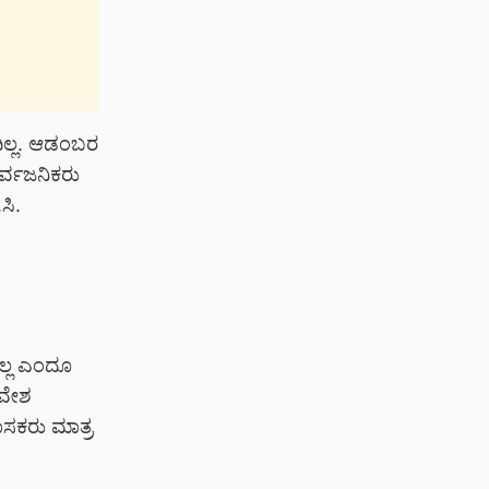
ದಿಲ್ಲ. ಆಡಂಬರ
ರ್ವಜನಿಕರು
ಸಿ.
್ಲ
ಎಂದೂ
ರವೇಶ
ಾಸಕರು ಮಾತ್ರ