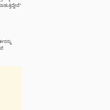
ುತ್ತಿದ್ದೇವೆ”
್ತರನ್ನು
ರೆ