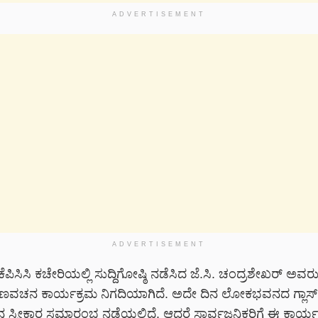
ADVERTISEMENT
ADVERTISEMENT
ೆಪಿಸಿಸಿ ಕಚೇರಿಯಲ್ಲಿ ಸುದ್ದಿಗೋಷ್ಠಿ ನಡೆಸಿದ ಜೆ.ಸಿ. ಚಂದ್ರಶೇಖರ್ ಅವರ
ಣವಚನ ಕಾರ್ಯಕ್ರಮ ನಿಗದಿಯಾಗಿದೆ. ಅದೇ ದಿನ ಲೋಕಭವನದ ಗ್ಲಾಸ್ ಹೌ
 ಸ್ವೀಕಾರ ಸಮಾರಂಭ ನಡೆಯಲಿದೆ. ಆದರೆ
ಸಾರ್ವಜನಿಕರಿಗೆ ಈ ಕಾರ್ಯಕ್