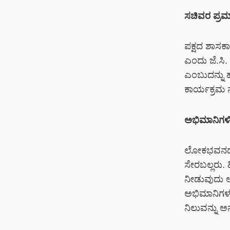
ಸಚಿವರ ಪ್ರಮ
ಪಕ್ಷದ ಶಾಸಕ
ಎಂದು ಜೆ.ಸಿ.
ಎಂಬುದನ್ನು
ಕಾರ್ಯಕ್ರಮ 
ಅಭಿಮಾನಿಗಳಿಗ
ಲೋಕಭವನದ ಗ್ಲ
ಸೇರಬಲ್ಲರು. 
ನೀಡುವುದು ಅಸ
ಅಭಿಮಾನಿಗಳಲ್ಲ
ನಿಲುವನ್ನು ಅನ