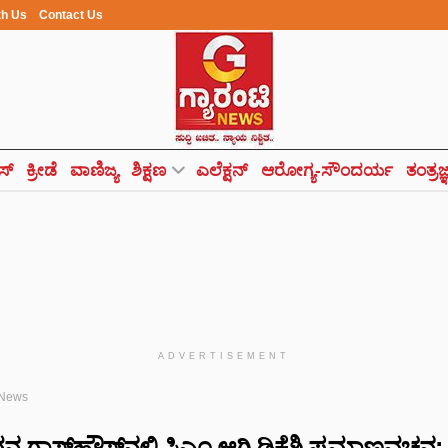
th Us
Contact Us
ಸ್
ಕ್ರೀಡೆ
ವಾಣಿಜ್ಯ
ಶಿಕ್ಷಣ
ಎಲೆಕ್ಷನ್
ಆರೋಗ್ಯ-ಸೌಂದರ್ಯ
ತಂತ್ರಜ
ADVERTISEMENT
 News
್ಲಾಸ್‌ಹೌಸ್‌ನಲ್ಲಿ ಸಿಎಂ ಆಗಿ ಡಿಕೆಶಿ ಪ್ರಮಾಣವಚನ: