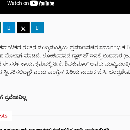
ಕರ್ನಾಟಕದ ನೂತನ ಮುಖ್ಯಮಂತ್ರಿಯ ಪ್ರಮಾಣವಚನ ಸಮಾರಂಭ ಕುರಿತು 
ಮುಖ ಘೋಷಣೆ ಮಾಡಿದೆ.
ಲೋಕಭವನದ ಗ್ಲಾಸ್ ಹೌಸ್‌ನಲ್ಲಿ
ಬುಧವಾರ (ಜೂ
ಈ ಸರಳ ಕಾರ್ಯಕ್ರಮದಲ್ಲಿ ಡಿ.ಕೆ. ಶಿವಕುಮಾರ್ ಅವರು ಮುಖ್ಯಮಂತ್ರ
್ವೀಕರಿಸಲಿದ್ದಾರೆ ಎಂದು ಕಾಂಗ್ರೆಸ್ ಹಿರಿಯ ನಾಯಕ ಜೆ.ಸಿ. ಚಂದ್ರಶ
ೆ ಪ್ರವೇಶವಿಲ್ಲ
sts
ುಕ್ರವಾರ: ಲಕ್ಷ್ಮಿ ಅಲಂಕಾರದಲ್ಲಿ ಕಂಗೊಳಿಸಿದ ತಾಯಿ ಚಾಮುಂಡೇಶ್ವರಿ