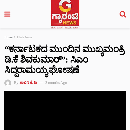
Home
Flash News
“ಕರ್ನಾಟಕದ ಮುಂದಿನ ಮುಖ್ಯಮಂತ್ರಿ
ಡಿ.ಕೆ ಶಿವಕುಮಾರ್”: ಸಿಎಂ
ಸಿದ್ದರಾಮಯ್ಯ ಘೋಷಣೆ
By
ಶಾಲಿನಿ ಕೆ. ಡಿ
2 months Ago