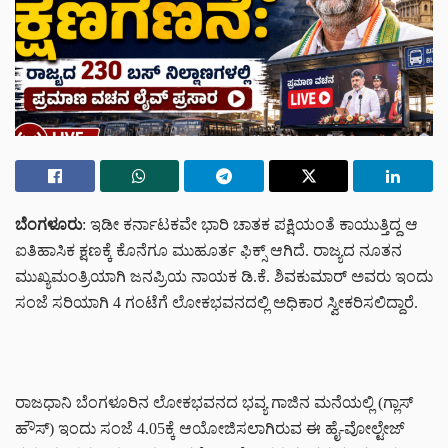
ಬೆಂಗಳೂರು
: ಇಡೀ ಕರ್ನಾಟಕವೇ ಭಾರಿ ಚಾತಕ ಪಕ್ಷಿಯಂತೆ ಕಾಯುತ್ತಿದ್ದ ಆ
ಐತಿಹಾಸಿಕ ಕ್ಷಣಕ್ಕೆ ಕೊನೆಗೂ ಮುಹೂರ್ತ ಫಿಕ್ಸ್ ಆಗಿದೆ. ರಾಜ್ಯದ ನೂತನ
ಮುಖ್ಯಮಂತ್ರಿಯಾಗಿ ಜನಪ್ರಿಯ ನಾಯಕ ಡಿ.ಕೆ. ಶಿವಕುಮಾರ್ ಅವರು ಇಂದು
ಸಂಜೆ ಸರಿಯಾಗಿ 4 ಗಂಟೆಗೆ ಲೋಕಭವನದಲ್ಲಿ ಅಧಿಕಾರ ಸ್ವೀಕರಿಸಲಿದ್ದಾರೆ.
ರಾಜಧಾನಿ ಬೆಂಗಳೂರಿನ ಲೋಕಭವನದ ಭವ್ಯ ಗಾಜಿನ ಮನೆಯಲ್ಲಿ (ಗ್ಲಾಸ್
ಹೌಸ್) ಇಂದು ಸಂಜೆ 4.05ಕ್ಕೆ ಆಯೋಜಿಸಲಾಗಿರುವ ಈ ಹೈ-ವೋಲ್ಟೇಜ್