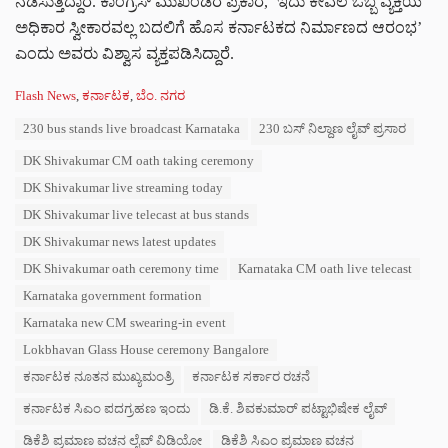
ನಡೆಸುತ್ತಿದ್ದಾರೆ. ಕಾಂಗ್ರೆಸ್ ಮುಖಂಡರ ಪ್ರಕಾರ, ‘ಇದು ಕೇವಲ ಒಬ್ಬ ವ್ಯಕ್ತಿಯ
ಅಧಿಕಾರ ಸ್ವೀಕಾರವಲ್ಲ ಬದಲಿಗೆ ಹೊಸ ಕರ್ನಾಟಕದ ನಿರ್ಮಾಣದ ಆರಂಭ’
ಎಂದು ಅವರು ವಿಶ್ವಾಸ ವ್ಯಕ್ತಪಡಿಸಿದ್ದಾರೆ.
C
Flash News
,
ಕರ್ನಾಟಕ
,
ಬೆಂ. ನಗರ
a
T
230 bus stands live broadcast Karnataka
230 ಬಸ್ ನಿಲ್ದಾಣ ಲೈವ್ ಪ್ರಸಾರ
t
a
e
DK Shivakumar CM oath taking ceremony
g
g
s
o
DK Shivakumar live streaming today
:
r
DK Shivakumar live telecast at bus stands
i
e
DK Shivakumar news latest updates
s
DK Shivakumar oath ceremony time
Karnataka CM oath live telecast
:
Karnataka government formation
Karnataka new CM swearing-in event
Lokbhavan Glass House ceremony Bangalore
ಕರ್ನಾಟಕ ನೂತನ ಮುಖ್ಯಮಂತ್ರಿ
ಕರ್ನಾಟಕ ಸರ್ಕಾರ ರಚನೆ
ಕರ್ನಾಟಕ ಸಿಎಂ ಪದಗ್ರಹಣ ಇಂದು
ಡಿ.ಕೆ. ಶಿವಕುಮಾರ್ ಪಟ್ಟಾಭಿಷೇಕ ಲೈವ್
ಡಿಕೆಶಿ ಪ್ರಮಾಣ ವಚನ ಲೈವ್ ವಿಡಿಯೋ
ಡಿಕೆಶಿ ಸಿಎಂ ಪ್ರಮಾಣ ವಚನ