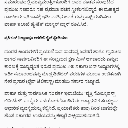
ಸಮಾರಂಭದಲ್ಲಿ ಮುಖ್ಯಮಂತ್ರಿಗಳೊಂದಿಗೆ ಅವರ ನೂತನ ಸಂಪುಟದ
ಪ್ರಮುಖ ಸಚಿವರೂ ಸಹ ಪ್ರಮಾಣ ವಚನ ಸ್ವೀಕರಿಸಲಿದ್ದಾರೆ. ಈ ಮಹತ್ವದ
ರಾಜಕೀಯ ಇತಿಹಾಸಕ್ಕೆ ಇಡೀ ನಾಡಿನ ಜನತೆಯನ್ನು ಸಾಕ್ಷಿಯಾಗಿಸಲು
ವಾರ್ತಾ ಇಲಾಖೆ ಹೈ-ಟೆಕ್ ಮಾಸ್ಟರ್ ಪ್ಲಾನ್ ರೂಪಿಸಿದೆ.
ಪ್ರತಿ ಬಸ್ ನಿಲ್ದಾಣವೂ ಆಗಲಿದೆ ಲೈವ್ ಸ್ಟೇಡಿಯಂ
ದೂರದ ಊರುಗಳಿಗೆ ಪ್ರಯಾಣಿಸುವ ಸಾಮಾನ್ಯ ಜನರಿಗೆ ಹಾಗೂ ಗ್ರಾಮೀಣ
ಭಾಗದ ಸಾರ್ವಜನಿಕರಿಗೆ ಈ ಸಂಭ್ರಮದ ಕ್ಷಣ ಮಿಸ್ ಆಗಬಾರದು ಎನ್ನುವ
ಕಾರಣಕ್ಕೆ ರಾಜ್ಯಾದ್ಯಂತ ಇರುವ ಪ್ರಮುಖ 230 ಸರ್ಕಾರಿ ಬಸ್ ನಿಲ್ದಾಣಗಳಲ್ಲಿ
ಇಡೀ ಸಮಾರಂಭವನ್ನು ದೊಡ್ಡ ಡಿಜಿಟಲ್ ಪರದೆಗಳ ಮೂಲಕ ಉಚಿತವಾಗಿ
ನೇರ ಪ್ರಸಾರ (ಲೈವ್ ಟೆಲಿಕಾಸ್ಟ್) ಮಾಡಲು ಸರ್ಕಾರ ಸಜ್ಜಾಗಿದೆ.
ವಾರ್ತಾ ಮತ್ತು ಸಾರ್ವಜನಿಕ ಸಂಪರ್ಕ ಇಲಾಖೆಯು ‘ವೃತ್ತಿ ಸೊಲ್ಯೂಷನ್ಸ್
ಲಿಮಿಟೆಡ್’ ಸಂಸ್ಥೆಯ ಸಹಯೋಗದೊಂದಿಗೆ ಈ ಅತ್ಯಾಧುನಿಕ ತಂತ್ರಜ್ಞಾನ
ಆಧಾರಿತ ವ್ಯವಸ್ಥೆಯನ್ನು ಕಲ್ಪಿಸಿದೆ. ಪ್ರಯಾಣಿಕರು ತಾವು ನಿಂತ ಜಾಗದಲ್ಲೇ
ಹೊಸ ಸರ್ಕಾರದ ಉದಯವನ್ನು ಕಣ್ಣಾರೆ ವೀಕ್ಷಿಸಬಹುದಾಗಿದೆ.