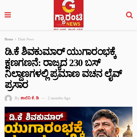
Home
Flash News
ಡಿ.ಕೆ ಶಿವಕುಮಾರ್‌ ಯುಗಾರಂಭಕ್ಕೆ
ಕ್ಷಣಗಣನೆ: ರಾಜ್ಯದ 230 ಬಸ್
ನಿಲ್ದಾಣಗಳಲ್ಲಿ ಪ್ರಮಾಣ ವಚನ ಲೈವ್
ಪ್ರಸಾರ
By
ಶಾಲಿನಿ ಕೆ. ಡಿ
2 months Ago