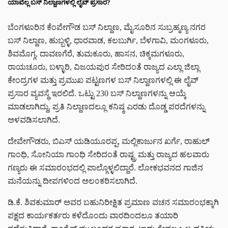
ಯಾವೆಲ್ಲ ಬಸ್ ನಿಲ್ದಾಣಗಳಲ್ಲಿ ಲೈವ್ ಪ್ರಸಾರ?
ಬೆಂಗಳೂರಿನ ಕೆಂಪೇಗೌಡ ಬಸ್ ನಿಲ್ದಾಣ, ಮೈಸೂರಿನ ಸುಬ್ರಹ್ಮಣ್ಯ ನಗರ
ಬಸ್ ನಿಲ್ದಾಣ, ಹುಬ್ಬಳ್ಳಿ, ಧಾರವಾಡ, ಕಲಬುರ್ಗಿ, ಬೆಳಗಾವಿ, ಮಂಗಳೂರು,
ಶಿವಮೊಗ್ಗ, ದಾವಣಗೆರೆ, ತುಮಕೂರು, ಹಾಸನ, ಚಿಕ್ಕಮಗಳೂರು,
ರಾಯಚೂರು, ಬಳ್ಳಾರಿ, ವಿಜಯಪುರ ಸೇರಿದಂತೆ ರಾಜ್ಯದ ಎಲ್ಲಾ ಜಿಲ್ಲಾ
ಕೇಂದ್ರಗಳ ಮತ್ತು ಪ್ರಮುಖ ಪಟ್ಟಣಗಳ ಬಸ್ ನಿಲ್ದಾಣಗಳಲ್ಲಿ ಈ ಲೈವ್
ಪ್ರಸಾರ ವ್ಯವಸ್ಥೆ ಇರಲಿದೆ. ಒಟ್ಟು 230 ಬಸ್ ನಿಲ್ದಾಣಗಳನ್ನು ಆಯ್ಕೆ
ಮಾಡಲಾಗಿದ್ದು, ಪ್ರತಿ ನಿಲ್ದಾಣದಲ್ಲೂ ಕನಿಷ್ಠ ಎರಡು ದೊಡ್ಡ ಪರದೆಗಳನ್ನು
ಅಳವಡಿಸಲಾಗಿದೆ.
ದೇವೇಗೌಡರು, ಬಿಎಸ್ ಯಡಿಯೂರಪ್ಪ, ಮಲ್ಲಿಕಾರ್ಜುನ ಖರ್ಗೆ, ರಾಹುಲ್
ಗಾಂಧಿ, ಸೋನಿಯಾ ಗಾಂಧಿ ಸೇರಿದಂತೆ ರಾಷ್ಟ್ರ ಮತ್ತು ರಾಜ್ಯದ ಹಲವಾರು
ಗಣ್ಯರು ಈ ಸಮಾರಂಭದಲ್ಲಿ ಪಾಲ್ಗೊಳ್ಳಲಿದ್ದಾರೆ. ಲೋಕಭವನದ ಗಾಜಿನ
ಮನೆಯನ್ನು ದೀಪಗಳಿಂದ ಅಲಂಕರಿಸಲಾಗಿದೆ.
ಡಿ.ಕೆ. ಶಿವಕುಮಾರ್ ಅವರ ಬಹುನಿರೀಕ್ಷಿತ ಪ್ರಮಾಣ ವಚನ ಸಮಾರಂಭಕ್ಕಾಗಿ
ಪಕ್ಷದ ಕಾರ್ಯಕರ್ತರು ಕಳೆದೊಂದು ವಾರದಿಂದಲೂ ತಯಾರಿ