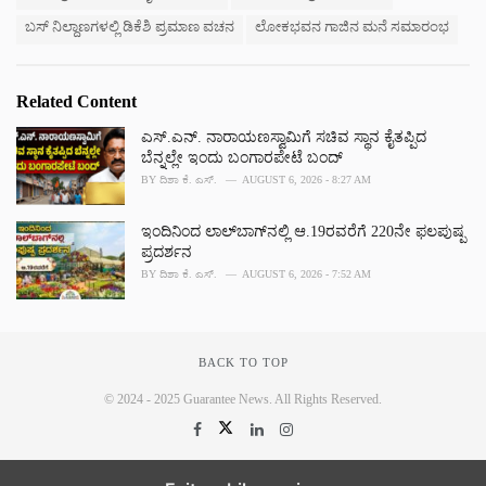
ಬಸ್ ನಿಲ್ದಾಣಗಳಲ್ಲಿ ಡಿಕೆಶಿ ಪ್ರಮಾಣ ವಚನ
ಲೋಕಭವನ ಗಾಜಿನ ಮನೆ ಸಮಾರಂಭ
Related Content
ಎಸ್.ಎನ್. ನಾರಾಯಣಸ್ವಾಮಿಗೆ ಸಚಿವ ಸ್ಥಾನ ಕೈತಪ್ಪಿದ
ಬೆನ್ನಲ್ಲೇ ಇಂದು ಬಂಗಾರಪೇಟೆ ಬಂದ್
BY
ದಿಶಾ ಕೆ. ಎಸ್.
AUGUST 6, 2026 - 8:27 AM
ಇಂದಿನಿಂದ ಲಾಲ್‌ಬಾಗ್‌ನಲ್ಲಿ ಆ.19ರವರೆಗೆ 220ನೇ ಫಲಪುಷ್ಪ
ಪ್ರದರ್ಶನ
BY
ದಿಶಾ ಕೆ. ಎಸ್.
AUGUST 6, 2026 - 7:52 AM
BACK TO TOP
© 2024 - 2025 Guarantee News. All Rights Reserved.