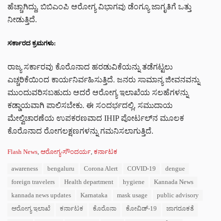
ಹೆಚ್ಚಾಗಿದ್ದು, ಬಿಬಿಎಂಪಿ ಆರೋಗ್ಯ ವಿಭಾಗವು ಡೆಂಗ್ಯೂ ಜಾಗೃತಿಗೆ ಒತ್ತು
ನೀಡುತ್ತಿದೆ.
ಸರ್ಕಾರದ ಕ್ರಮಗಳು:
ರಾಜ್ಯ ಸರ್ಕಾರವು ಕೊರೊನಾದ ಹರಡುವಿಕೆಯನ್ನು ತಡೆಗಟ್ಟಲು
ಎಚ್ಚರಿಕೆಯಿಂದ ಕಾರ್ಯನಿರ್ವಹಿಸುತ್ತಿದೆ. ಜನರು ಸಾಮಾನ್ಯ ಜೀವನವನ್ನು
ಮುಂದುವರಿಸಬಹುದು ಆದರೆ ಆರೋಗ್ಯ ಇಲಾಖೆಯ ಸಲಹೆಗಳನ್ನು
ಕಡ್ಡಾಯವಾಗಿ ಪಾಲಿಸಬೇಕು. ಈ ಸಂದರ್ಭದಲ್ಲಿ, ಸಮುದಾಯ
ಮೇಲ್ವಿಚಾರಣೆಯ ಉಪಕರಣವಾದ IHIP ಪೋರ್ಟಲ್‌ನ ಮೂಲಕ
ಕೊರೊನಾದ ರೋಗಲಕ್ಷಣಗಳನ್ನು ಗಮನಿಸಲಾಗುತ್ತಿದೆ.
C
Flash News
,
ಆರೋಗ್ಯ-ಸೌಂದರ್ಯ
,
ಕರ್ನಾಟಕ
a
T
awareness
bengaluru
Corona Alert
COVID-19
dengue
t
a
e
foreign travelers
Health department
hygiene
Kannada News
g
g
s
kannada news updates
Karnataka
mask usage
public advisory
o
:
r
ಆರೋಗ್ಯ ಇಲಾಖೆ
ಕರ್ನಾಟಕ
ಕೊರೊನಾ
ಕೋವಿಡ್-19
ಜಾಗರೂಕತೆ
i