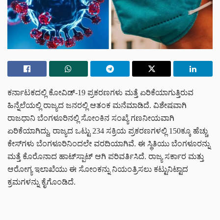
ಕರ್ನಾಟಕದಲ್ಲಿ ಕೋವಿಡ್-19 ಪ್ರಕರಣಗಳು ಮತ್ತೆ ಏರಿಕೆಯಾಗುತ್ತಿರುವ
ಹಿನ್ನೆಲೆಯಲ್ಲಿ ರಾಜ್ಯದ ಜನರಲ್ಲಿ ಆತಂಕ ಮನೆಮಾಡಿದೆ. ವಿಶೇಷವಾಗಿ
ರಾಜಧಾನಿ ಬೆಂಗಳೂರಿನಲ್ಲಿ ಸೋಂಕಿನ ಸಂಖ್ಯೆ ಗಣನೀಯವಾಗಿ
ಏರಿಕೆಯಾಗಿದ್ದು, ರಾಜ್ಯದ ಒಟ್ಟು 234 ಸಕ್ರಿಯ ಪ್ರಕರಣಗಳಲ್ಲಿ 150ಕ್ಕೂ ಹೆಚ್ಚು
ಕೇಸ್‌ಗಳು ಬೆಂಗಳೂರಿನಿಂದಲೇ ವರದಿಯಾಗಿವೆ. ಈ ಸ್ಥಿತಿಯು ಬೆಂಗಳೂರನ್ನು
ಮತ್ತೆ ಕೊರೊನಾದ ಹಾಟ್‌ಸ್ಪಾಟ್ ಆಗಿ ಪರಿವರ್ತಿಸಿದೆ. ರಾಜ್ಯ ಸರ್ಕಾರ ಮತ್ತು
ಆರೋಗ್ಯ ಇಲಾಖೆಯು ಈ ಸೋಂಕನ್ನು ನಿಯಂತ್ರಿಸಲು ಕಟ್ಟುನಿಟ್ಟಾದ
ಕ್ರಮಗಳನ್ನು ಕೈಗೊಂಡಿದೆ.