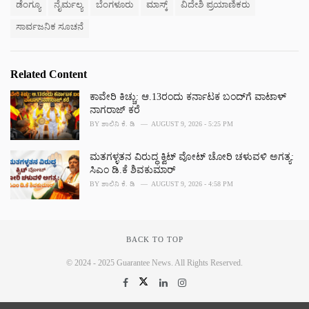
e
ಡೆಂಗ್ಯೂ
ನೈರ್ಮಲ್ಯ
ಬೆಂಗಳೂರು
ಮಾಸ್ಕ್
ವಿದೇಶಿ ಪ್ರಯಾಣಿಕರು
s
ಸಾರ್ವಜನಿಕ ಸೂಚನೆ
:
Related Content
ಕಾವೇರಿ ಕಿಚ್ಚು: ಆ.13ರಂದು ಕರ್ನಾಟಕ ಬಂದ್‌ಗೆ ವಾಟಾಳ್
ನಾಗರಾಜ್ ಕರೆ
BY
ಶಾಲಿನಿ ಕೆ. ಡಿ
AUGUST 9, 2026 - 5:25 PM
ಮತಗಳ್ಳತನ ವಿರುದ್ಧ ಕ್ವಿಟ್ ವೋಟ್ ಚೋರಿ ಚಳುವಳಿ ಅಗತ್ಯ:
ಸಿಎಂ ಡಿ.ಕೆ ಶಿವಕುಮಾರ್
BY
ಶಾಲಿನಿ ಕೆ. ಡಿ
AUGUST 9, 2026 - 4:58 PM
BACK TO TOP
© 2024 - 2025 Guarantee News. All Rights Reserved.