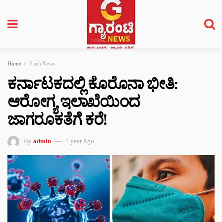
Home
Flash News
ಕರ್ನಾಟಕದಲ್ಲಿ ಕೊರೊನಾ ಭೀತಿ:
ಆರೋಗ್ಯ ಇಲಾಖೆಯಿಂದ
ಜಾಗರೂಕತೆಗೆ ಕರೆ!
By
admin
1 year Ago