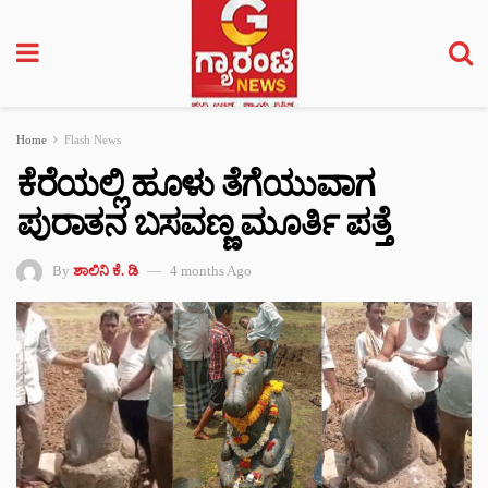
Home
Flash News
ಕೆರೆಯಲ್ಲಿ ಹೂಳು ತೆಗೆಯುವಾಗ
ಪುರಾತನ ಬಸವಣ್ಣ ಮೂರ್ತಿ ಪತ್ತೆ
By
ಶಾಲಿನಿ ಕೆ. ಡಿ
4 months Ago