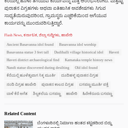
ಕೆರೆಯಲ್ಲಿ ಹೂಳು ತೆಗೆಯುವ ಕಾರ್ಯವನ್ನು ಮತ್ತೆ ಆರಂಭಿಸಲಾಗಿದೆ. ಮತ್ತಷ್ಟು
ಪುರಾತನ ವಿಗ್ರಹಗಳು ಅಥವಾ ಐತಿಹಾಸಿಕ ಅವಶೇಷಗಳು ಸಿಗುವ
ಸಾಧ್ಯತೆಯಿರುವುದರಿಂದ, ಗ್ರಾಮಸ್ಥರು ಎಚ್ಚರಿಕೆಯಿಂದ ಅಗೆಯುವ
ಕಾರ್ಯವನ್ನು ಮುಂದುವರಿಸುತ್ತಿದ್ದಾರೆ.
C
Flash News
,
ಕರ್ನಾಟಕ
,
ಜಿಲ್ಲಾ ಸುದ್ದಿಗಳು
,
ಹಾವೇರಿ
a
T
Ancient Basavanna idol found
Basavanna idol worship
t
a
e
Basavanna statue 3 feet tall
Dudihalli village historical idol
Haveri
g
g
s
Haveri district archaeological find
Karnataka temple history news
o
:
r
Nandi statue discovered during desilting
Old idol found
i
ಕೆರೆಯಲ್ಲಿ ಹೂಳೆತ್ತುವಾಗ ಸಿಕ್ಕ ಮೂರ್ತಿ
ದೂದಿಹಳ್ಳಿ ಪುರಾತನ ವಿಗ್ರಹ
e
s
ನಂದಿ ವಿಗ್ರಹ ಹಾವೇರಿ
ಪುರಾತನ ಕಾಲದ ವಿಗ್ರಹ
ಬಸವಣ್ಣ ಮೂರ್ತಿ ಪತ್ತೆ
:
ಬಾಳೆ ಕೆರೆ ಅಗೆತ
ಶಿಲ್ಪಕಲೆಯ ಬಸವಣ್ಣ
ಹಾವೇರಿ
ಹಿರೇಕೆರೂರು ಬಸವಣ್ಣ
Related Content
ಬೆಂಗಳೂರಿನಲ್ಲಿ ನಿರ್ಮಾಣ ಹಂತದ ಕಟ್ಟಡದಿಂದ ಬಿದ್ದು