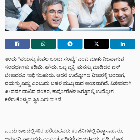
ಇಂದು “ವಯಸ್ಸು ಕೇವಲ ಒಂದು ಸಂಖ್ಯೆ” ಎಂಬ ಮಾತು ನಿಜವಾಗುವ
ಸಂದರ್ಭಗಳು ಕಡಿಮೆ. ಹೌದು, ಒಬ್ಬ ವ್ಯಕ್ತಿ ಮನಸ್ಸು ಮಾಡಿದರೆ ಏನ್
ಬೇಕಾದರೂ ಸಾಧಿಸಬಹುದು. ಆದರೆ ಉದ್ಯೋಗದ ವಿಚಾರಕ್ಕೆ ಬಂದಾಗ,
ವಯಸ್ಸು ಎಷ್ಟು ಎಂಬುದು ಬಹಳ ಮುಖ್ಯವಾದ ಅಂಶವಾಗಿದೆ. ವಿಶೇಷವಾಗಿ
40 ವರ್ಷ ದಾಟಿದ ನಂತರ, ಕಾರ್ಪೊರೇಟ್ ಜಗತ್ತಿನಲ್ಲಿ ಉದ್ಯೋಗ
ಕಳೆದುಕೊಳ್ಳುವ ಸ್ಥಿತಿ ಎದುರಾಗಿದೆ.
ಒಂದು ಕಾಲದಲ್ಲಿ 40ರ ಹರೆಯದವರು ಕಂಪನಿಗಳಲ್ಲಿ ವಿಶ್ವಾಸಾರ್ಹರು,
ಅನುಭವಿ ನಾಯಕರು ಎಂಬಂತೆ ಪರಿಗಣಿಸಲ್ಪಡುತ್ತಿದ್ದರು. ಬಡ್ತಿ, ದೊಡ್ಡ