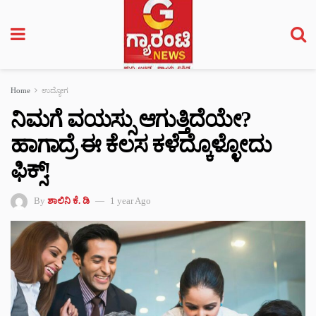
Home
ಉದ್ಯೋಗ
ನಿಮಗೆ ವಯಸ್ಸು ಆಗುತ್ತಿದೆಯೇ?
ಹಾಗಾದ್ರೆ ಈ ಕೆಲಸ ಕಳೆದ್ಕೊಳ್ಳೋದು
ಫಿಕ್ಸ್!
By
ಶಾಲಿನಿ ಕೆ. ಡಿ
1 year Ago