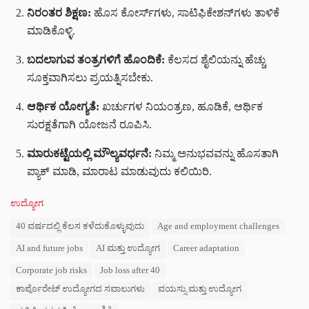
ನಿರಂತರ ಶಿಕ್ಷಣ:
ಹೊಸ ಕೋರ್ಸ್‌ಗಳು, ಸಾಟಿಫಿಕೇಶನ್‌ಗಳು ತಾಳಿಕೆ
ಮಾಡಿಕೊಳ್ಳಿ.
ಬದಲಾಗುವ ತಂತ್ರಗಳಿಗೆ ಹೊಂದಿಕೆ:
ಕೆಲಸದ ಶೈಲಿಯನ್ನು ಹೆಚ್ಚು
ಸೂಕ್ತವಾಗಿಸಲು ಪ್ರಯತ್ನಿಸಬೇಕು.
ಆರ್ಥಿಕ ಯೋಗ್ಯತೆ:
ಖರ್ಚುಗಳ ನಿಯಂತ್ರಣ, ಹೂಡಿಕೆ, ಆರ್ಥಿಕ
ಸುರಕ್ಷತೆಗಾಗಿ ಯೋಜನೆ ರೂಪಿಸಿ.
ಮಾರುಕಟ್ಟೆಯಲ್ಲಿ ಮೌಲ್ಯವರ್ಧನೆ:
ನಿಮ್ಮ ಅನುಭವವನ್ನು ಹೊಸತಾಗಿ
ಪ್ಯಾಕ್ ಮಾಡಿ, ಮಾರಾಟ ಮಾಡುವುದು ಕಲಿಯಿರಿ.
C
ಉದ್ಯೋಗ
a
T
40 ವರ್ಷದಲ್ಲಿ ಕೆಲಸ ಕಳೆದುಕೊಳ್ಳುವುದು
Age and employment challenges
t
a
e
AI and future jobs
AI ಮತ್ತು ಉದ್ಯೋಗ
Career adaptation
g
g
s
o
Corporate job risks
Job loss after 40
:
r
ಕಾರ್ಪೊರೇಟ್ ಉದ್ಯೋಗದ ಸವಾಲುಗಳು
ವಯಸ್ಸು ಮತ್ತು ಉದ್ಯೋಗ
i
e