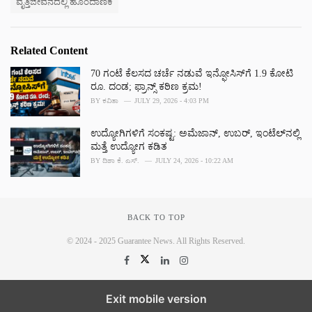
ವೃತ್ತಿಜೀವನದಲ್ಲಿ ಹೊಂದಾಣಿಕೆ
s
:
Related Content
70 ಗಂಟೆ ಕೆಲಸದ ಚರ್ಚೆ ನಡುವೆ ಇನ್ಫೋಸಿಸ್‌ಗೆ 1.9 ಕೋಟಿ
ರೂ. ದಂಡ; ಫ್ರಾನ್ಸ್‌ ಕಠಿಣ ಕ್ರಮ!
BY
ಕವಿತಾ
JULY 29, 2026 - 4:03 PM
ಉದ್ಯೋಗಿಗಳಿಗೆ ಸಂಕಷ್ಟ: ಅಮೆಜಾನ್, ಉಬರ್, ಇಂಟೆಲ್‌ನಲ್ಲಿ
ಮತ್ತೆ ಉದ್ಯೋಗ ಕಡಿತ
BY
ದಿಶಾ ಕೆ. ಎಸ್.
JULY 24, 2026 - 10:22 AM
BACK TO TOP
© 2024 - 2025 Guarantee News. All Rights Reserved.
Exit mobile version