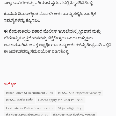
ಎಲ್ಲಾ ದಾಖಲೆಗಳನ್ನು ಸರಿಯಾದ ಸ್ವರೂಪದಲ್ಲಿ ಸಿದ್ಧಪಡಿಸಿಕೊಳ್ಳಿ.
ಕೊನೆಯ ದಿನಾಂಕಕ್ಕಿಂತ ಮೊದಲೇ ಅರ್ಜಿಯನ್ನು ಸಲ್ಲಿಸಿ, ತಾಂತ್ರಿಕ
ಸಮಸ್ಯೆಗಳನ್ನು ತಪ್ಪಿಸಲು.
ಈ ನೇಮಕಾತಿಯು ಬಿಹಾರ ಪೊಲೀಸ್ ಇಲಾಖೆಯಲ್ಲಿ ಸ್ಥಿರವಾದ ಮತ್ತು
ಗೌರವಾನ್ವಿತ ವೃತ್ತಿಜೀವನವನ್ನು ಕಟ್ಟಿಕೊಳ್ಳಲು ಒಂದು ಅತ್ಯುತ್ತಮ
ಅವಕಾಶವಾಗಿದೆ. ಆಸಕ್ತ ಅಭ್ಯರ್ಥಿಗಳು ತಮ್ಮ ಅರ್ಜಿಗಳನ್ನು ಶೀಘ್ರವಾಗಿ ಸಲ್ಲಿಸಿ
ಈ ಅವಕಾಶವನ್ನು ಸದುಪಯೋಗಪಡಿಸಿಕೊಳ್ಳಿ.
C
ಉದ್ಯೋಗ
a
T
Bihar Police SI Recruitment 2025
BPSSC Sub-Inspector Vacancy
t
a
e
BPSSC ಎಸ್ಐ ಅರ್ಜಿ
How to apply for Bihar Police SI
g
g
s
o
Last date for Police SI application
SI job eligibility
:
r
ಪೊಲೀಸ್ ಎಸ್ಐ ನೇಮಕಾತಿ 2025
ಪೊಲೀಸ್ ಭರ್ತಿ ಕೊನೆಯ ದಿನಾಂಕ