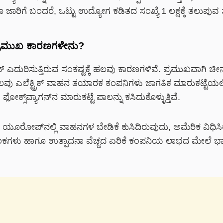
ಿಗೆ ಬಂದರೆ, ಒಟ್ಟು ಉದ್ಯೋಗ ಕಡಿತದ ಸಂಖ್ಯೆ 1 ಲಕ್ಷಕ್ಕೆ ತಲುಪುವ ಸಾ
ೆ ಪ್ರಮುಖ ಕಾರಣಗಳೇನು?
ಗನ್ ಎದುರಿಸುತ್ತಿರುವ ಸಂಕಷ್ಟಕ್ಕೆ ಹಲವು ಕಾರಣಗಳಿವೆ. ಪ್ರಮುಖವಾಗಿ ಚ
ಲವು ಎಲೆಕ್ಟ್ರಿಕ್ ವಾಹನ ತಯಾರಕ ಕಂಪನಿಗಳು ಜಾಗತಿಕ ಮಾರುಕಟ್ಟೆಯಲ್
ು, ಫೋಕ್ಸ್‌ವ್ಯಾಗನ್‌ನ ಮಾರುಕಟ್ಟೆ ಪಾಲನ್ನು ಕಸಿದುಕೊಳ್ಳುತ್ತಿವೆ.
 ಯೂರೋಪ್‌ನಲ್ಲಿ ವಾಹನಗಳ ಬೇಡಿಕೆ ಕುಸಿದಿರುವುದು, ಅಮೆರಿಕ ವಿಧಿಸ
ಸುಂಕಗಳು ಹಾಗೂ ಉತ್ಪಾದನಾ ವೆಚ್ಚದ ಏರಿಕೆ ಕಂಪನಿಯ ಲಾಭದ ಮೇಲೆ 