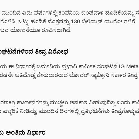
ೆ ಮುಂದಿನ ಐದು ವರ್ಷಗಳಲ್ಲಿ ಕಂಪನಿಯ ಬಂಡವಾಳ ಹೂಡಿಕೆಯನ್ನು 
ಗೊಳಿಸಿ, ಒಟ್ಟು ಹೂಡಿಕೆ ಮೊತ್ತವನ್ನು 130 ಬಿಲಿಯನ್ ಯುರೋ ಗಳಿಗೆ
ಸುವ ಯೋಜನೆಯೂ ರೂಪಿಸಲಾಗಿದೆ.
ಂಘಟನೆಗಳಿಂದ ತೀವ್ರ ವಿರೋಧ
ಯ ಈ ನಿರ್ಧಾರಕ್ಕೆ ಜರ್ಮನಿಯ ಪ್ರಭಾವಿ ಕಾರ್ಮಿಕ ಸಂಘಟನೆ IG Meta
ನೇ ಅತಿದೊಡ್ಡ ಷೇರುದಾರರಾದ ಲೋವರ್ ಸ್ಯಾಕ್ಸೋನಿ ಸರ್ಕಾರ ತೀವ್
ಣಕ್ಕೂ ಕಾರ್ಖಾನೆಗಳನ್ನು ಮುಚ್ಚಲು ಅವಕಾಶ ನೀಡುವುದಿಲ್ಲ ಎಂದು ಕಾರ
್ಚರಿಕೆ ನೀಡಿದ್ದು, ಮುಂದಿನ ದಿನಗಳಲ್ಲಿ ಪ್ರತಿಭಟನೆಗಳು ತೀವ್ರಗೊಳ್ಳುವ 
ು ಅಂತಿಮ ನಿರ್ಧಾರ