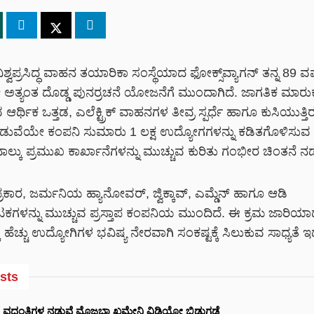
್ವಪ್ರಸಿದ್ಧ ವಾಹನ ತಯಾರಿಕಾ ಸಂಸ್ಥೆಯಾದ ಫೋಕ್ಸ್‌ವ್ಯಾಗನ್ ತನ್ನ 89 
 ಅತ್ಯಂತ ದೊಡ್ಡ ಪುನರ್ರಚನೆ ಯೋಜನೆಗೆ ಮುಂದಾಗಿದೆ. ಜಾಗತಿಕ ಮಾರುಕಟ
ರ್ಥಿಕ ಒತ್ತಡ, ಎಲೆಕ್ಟ್ರಿಕ್ ವಾಹನಗಳ ತೀವ್ರ ಸ್ಪರ್ಧೆ ಹಾಗೂ ಕುಸಿಯುತ್ತಿ
ವೆಯೇ ಕಂಪನಿ ಸುಮಾರು 1 ಲಕ್ಷ ಉದ್ಯೋಗಗಳನ್ನು ಕಡಿತಗೊಳಿಸುವ 
್ಕು ಪ್ರಮುಖ ಕಾರ್ಖಾನೆಗಳನ್ನು ಮುಚ್ಚುವ ಕುರಿತು ಗಂಭೀರ ಚಿಂತನೆ ನಡೆಸು
ಕಾರ, ಜರ್ಮನಿಯ ಹ್ಯಾನೋವರ್, ಜ್ವಿಕ್ಕಾವ್, ಎಮ್ಡೆನ್ ಹಾಗೂ ಆಡಿ
ಘಟಕಗಳನ್ನು ಮುಚ್ಚುವ ಪ್ರಸ್ತಾಪ ಕಂಪನಿಯ ಮುಂದಿದೆ. ಈ ಕ್ರಮ ಜಾರಿಯ
 ಹೆಚ್ಚು ಉದ್ಯೋಗಿಗಳ ಭವಿಷ್ಯ ನೇರವಾಗಿ ಸಂಕಷ್ಟಕ್ಕೆ ಸಿಲುಕುವ ಸಾಧ್ಯತೆ ಇದ
sts
ವದಂತಿಗಳ ನಡುವೆ ಮೊಜ್ತಬಾ ಖಮೇನಿ ವಿಡಿಯೋ ಬಿಡುಗಡೆ