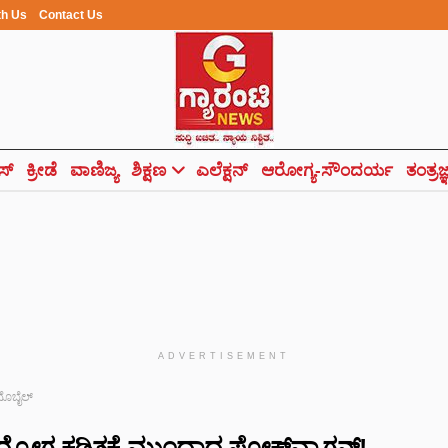
th Us
Contact Us
ಸ್
ಕ್ರೀಡೆ
ವಾಣಿಜ್ಯ
ಶಿಕ್ಷಣ
ಎಲೆಕ್ಷನ್
ಆರೋಗ್ಯ-ಸೌಂದರ್ಯ
ತಂತ್ರಜ
ADVERTISEMENT
ೊಬೈಲ್
ದ್ಯೋಗ ಕಡಿತಕ್ಕೆ ಮುಂದಾದ ಫೋಕ್ಸ್‌ವ್ಯಾಗನ್!