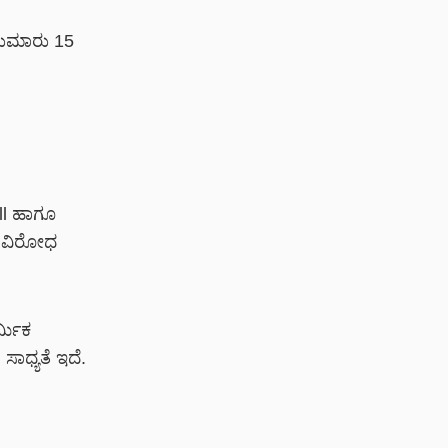
ಸುಮಾರು 15
ll ಹಾಗೂ
ರ ವಿರೋಧ
್ಮಿಕ
ಸಾಧ್ಯತೆ ಇದೆ.