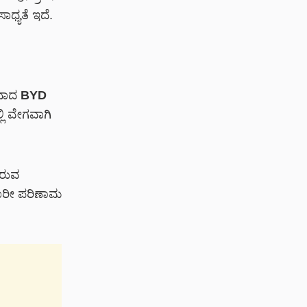
ಧ್ಯತೆ ಇದೆ.
ೀನಾದ
BYD
ಲಿ ವೇಗವಾಗಿ
ಿರುವ
ಭಾರೀ ಪರಿಣಾಮ