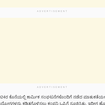
ADVERTISEMENT
ADVERTISEMENT
4ರ ಕೊನೆಯಲ್ಲಿ ಕಾರ್ಮಿಕ ಸಂಘಟನೆಗಳೊಂದಿಗೆ ನಡೆದ ಮಾತುಕತೆಯಲ್
್ಯೋಗಗಳನ್ನು ಕಡಿತಗೊಳಿಸಲು ಕಂಪನಿ ಒಪ್ಪಿಗೆ ಸೂಚಿಸಿತ್ತು. ಇದೀಗ ಹೊ