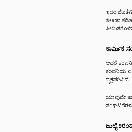
ಇದರ ಜೊತೆಗ
ಶೇಕಡಾ ಕಡಿತ
ಸೀಮಿತಗೊಳಿ
ಕಾರ್ಮಿಕ ಸ
ಆದರೆ ಕಂಪನಿ
ಕಂಪನಿಯ ಎರಡ
ವ್ಯಕ್ತಪಡಿಸಿವೆ.
ಯಾವುದೇ ಕಾರ
ಸಂಘಟನೆಗಳು ಎಚ
ಜುಲೈ 9ರಂದ