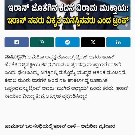
ವಾಷಿಂಗ್ಟನ್:
ಅಮೆರಿಕಾ ಅಧ್ಯಕ್ಷ ಡೊನಾಲ್ಡ್ ಟ್ರಂಪ್ ಅವರು ಇರಾನ್
ಜೊತೆಗಿನ ದ್ವಿಪಕ್ಷೀಯ ಕದನ ವಿರಾಮ ಒಪ್ಪಂದವು ಮುಕ್ತಾಯಗೊಂಡಿದೆ
ಎಂದು ಘೋಷಿಸಿದ್ದು, ಜಗತ್ತಿನಲ್ಲಿ ಮತ್ತೊಮ್ಮೆ ಯುದ್ಧದ ಆತಂಕ ಮೂಡಿಸಿದೆ.
ಕೇವಲ ಮೂರು ವಾರಗಳ ಹಿಂದೆ ಸಹಿ ಹಾಕಲಾಗಿದ್ದ ಐತಿಹಾಸಿಕ
ಒಪ್ಪಂದವನ್ನು ಟ್ರಂಪ್ ಅವರು ‘ಮುಗಿದ ಅಧ್ಯಾಯ’ ಎಂದು ಕರೆದು, ಇರಾನ್
ನಾಯಕರ ವಿರುದ್ಧ ತೀವ್ರ ಆಕ್ರೋಶ ವ್ಯಕ್ತಪಡಿಸಿದ್ದಾರೆ.
ಹಾರ್ಮುಜ್ ಜಲಸಂಧಿಯಲ್ಲಿ ಇರಾನ್ ದಾಳಿ – ಅಮೆರಿಕಾ ಪ್ರತೀಕಾರ