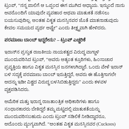
ಟ್ರಂಪ್, “ನನ್ನ ಪಾಲಿಗೆ ಆ ಒಪ್ಪಂದ ಈಗ ಮುಗಿದ ಅಧ್ಯಾಯ. ಇನ್ಮುಂದೆ ನಾನು
ಅವರೊಂದಿಗೆ ಯಾವುದೇ ವ್ಯವಹಾರ ಅಥವಾ ಮಾತುಕತೆ ನಡೆಸಲು
ಬಯಸುವುದಿಲ್ಲ. ಅಂತಹ ವಿಕೃತ ಮನಸ್ಸಿನವರ ಜೊತೆ ಮಾತನಾಡುವುದು
ಕೇವಲ ಸಮಯದ ವ್ಯರ್ಥ ಅಷ್ಟೇ” ಎಂದು ತೀಕ್ಷ್ಣವಾಗಿ ಹೇಳಿದರು.
ಪರಮಾಣು ಬಾಂಬ್ ಇದ್ದರೇನು? – ಟ್ರಂಪ್ ಎಚ್ಚರಿಕೆ
ಇರಾನ್‌ನ ಪ್ರಸ್ತುತ ರಾಜಕೀಯ ನಾಯಕತ್ವದ ವಿರುದ್ಧ ವಾಗ್ದಾಳಿ
ಮುಂದುವರಿಸಿದ ಟ್ರಂಪ್, “ಅವರು ಅತ್ಯಂತ ಕ್ರೂರಿಗಳು, ಹಿಂಸಾಚಾರ
ಪ್ರವೃತ್ತಿಯ ಹಾಗೂ ವಿಕೃತ ಮನಸ್ಸಿನ ಜನಗಳಾಗಿದ್ದಾರೆ. ಒಂದು ವೇಳೆ ಇರಾನ್
ಬಳಿ ಸದ್ಯಕ್ಕೆ ಪರಮಾಣು ಬಾಂಬ್ ಇರುತ್ತಿದ್ದರೆ, ಅವರು ಈ ಹೊತ್ತಿಗಾಗಲೇ
ಅದನ್ನು ಇಡೀ ವಿಶ್ವದ ವಿರುದ್ಧ ಬಳಸಿಬಿಡುತ್ತಿದ್ದರು” ಎಂದು ಕಳವಳ
ವ್ಯಕ್ತಪಡಿಸಿದರು.
ಅಮೆರಿಕ ಮತ್ತು ಇರಾನ್ನ ರಾಜತಾಂತ್ರಿಕ ಅಧಿಕಾರಿಗಳು ಹಾಗೂ
ಸಂಧಾನಕಾರರು ಬೇಕಿದ್ದರೆ ತಮ್ಮ ಮಟ್ಟದಲ್ಲಿ ಮಾತುಕತೆಯನ್ನು
ಮುಂದುವರಿಸಬಹುದು ಎಂದು ಟ್ರಂಪ್ ಸಡಿಲಿಕೆ ನೀಡಿದ್ದಾದರೂ,
ಅದೊಂದು ವ್ಯಂಗ್ಯವಾಗಿದೆ. “ಅಂತಹ ವಿಕೃತ ಮನಸ್ಸಿನವರ (Cuckoos)