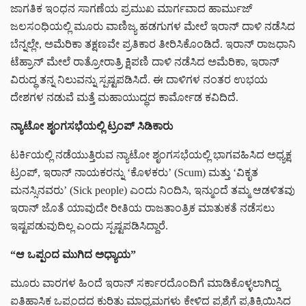
ಜಾಗತಿಕ ಇಂಧನ ಸಾಗಣೆಯ ಪ್ರಮುಖ ಮಾರ್ಗವಾದ ಹಾರ್ಮುಜ್
ಜಲಸಂಧಿಯಲ್ಲಿ ಮೂರು ವಾಣಿಜ್ಯ ಹಡಗುಗಳ ಮೇಲೆ ಇರಾನ್ ದಾಳಿ ನಡೆಸಿದ
ಬೆನ್ನಲ್ಲೇ, ಅಮೆರಿಕಾ ತಕ್ಷಣವೇ ಪ್ರತಿಕಾರ ತೀರಿಸಿಕೊಂಡಿದೆ. ಇರಾನ್ ರಾಜಧಾನಿ
ಟೆಹ್ರಾನ್ ಮೇಲೆ ರಾತ್ರೋರಾತ್ರಿ ಕ್ಷಿಪಣಿ ದಾಳಿ ನಡೆಸಿದ ಅಮೆರಿಕಾ, ಇರಾನ್
ವಿರುದ್ಧ ತನ್ನ ನಿಲುವನ್ನು ಸ್ಪಷ್ಟಪಡಿಸಿದೆ. ಈ ದಾಳಿಗಳ ನಂತರ ಉಭಯ
ದೇಶಗಳ ನಡುವೆ ಮತ್ತೆ ಮಹಾಯುದ್ಧದ ಕಾರ್ಮೋಡ ಕವಿದಿದೆ.
ನ್ಯಾಟೋ ಶೃಂಗಸಭೆಯಲ್ಲಿ ಟ್ರಂಪ್ ಸಿಡಿಕಾರು
ಟರ್ಕಿಯಲ್ಲಿ ನಡೆಯುತ್ತಿರುವ ನ್ಯಾಟೋ ಶೃಂಗಸಭೆಯಲ್ಲಿ ಭಾಗವಹಿಸಿದ ಅಧ್ಯಕ್ಷ
ಟ್ರಂಪ್, ಇರಾನ್ ನಾಯಕರನ್ನು ‘ಕೊಳಕರು’ (Scum) ಮತ್ತು ‘ವಿಕೃತ
ಮನಸ್ಸಿನವರು’ (Sick people) ಎಂದು ನಿಂದಿಸಿ, ಇನ್ಮುಂದೆ ತಮ್ಮ ಆಡಳಿತವು
ಇರಾನ್ ಜೊತೆ ಯಾವುದೇ ರೀತಿಯ ರಾಜತಾಂತ್ರಿಕ ಮಾತುಕತೆ ನಡೆಸಲು
ಇಷ್ಟಪಡುವುದಿಲ್ಲ ಎಂದು ಸ್ಪಷ್ಟಪಡಿಸಿದ್ದಾರೆ.
“ಆ ಒಪ್ಪಂದ ಮುಗಿದ ಅಧ್ಯಾಯ”
ಮೂರು ವಾರಗಳ ಹಿಂದೆ ಇರಾನ್ ಸರ್ಕಾರದೊಂದಿಗೆ ಮಾಡಿಕೊಳ್ಳಲಾಗಿದ್ದ
ಐತಿಹಾಸಿಕ ಒಪ್ಪಂದದ ಕುರಿತು ಮಾಧ್ಯಮಗಳು ಕೇಳಿದ ಪ್ರಶ್ನೆಗೆ ಪ್ರತಿಕ್ರಿಯಿಸಿದ