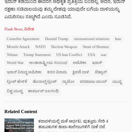
ಇರಾನ್ ಕಡೆಯಿಂದ ಈವರೆಗೆ ಅಧಿಕೃತ ಪ್ರತಿಕ್ರಿಯೆ ಬಂದಿಲ್ಲ. ಆದರೆ, ಇರಾನ್
ರಕ್ಷಣಾ ಸಚಿವಾಲಯವು ತಮ್ಮ ದೇಶವು ಯಾವುದೇ ಬಗೆಯ ದಾಳಿಯನ್ನು
ಎದುರಿಸಲು ಸಜ್ಜಾಗಿದೆ ಎಂದು ಸೂಚಿಸಿದೆ.
C
Flash News
,
ವಿದೇಶ
a
T
Ceasefire Agreement
Donald Trump
international relations
Iran
t
a
e
Missile Attack
NATO
Nuclear Weapon
Strait of Hormuz
g
g
s
Tehran
Trump Statement
US Iran Conflict
USA
war
o
:
r
World War
ಅಂತಾರಾಷ್ಟ್ರೀಯ ಸಂಬಂಧ
ಅಮೆರಿಕಾ
ಇರಾನ್
i
e
ಇರಾನ್ ವಿರುದ್ಧ ಅಮೆರಿಕಾ
ಕದನ ವಿರಾಮ
ಕ್ಷಿಪಣಿ ದಾಳಿ
ಟೆಹ್ರಾನ್
s
ಟ್ರಂಪ್ ಹೇಳಿಕೆ
ಡೊನಾಲ್ಡ್ ಟ್ರಂಪ್
ನ್ಯಾಟೋ
ಪರಮಾಣು ಬಾಂಬ್
ಯುದ್ಧ
:
ವಿಶ್ವ ಯುದ್ಧ
ಹಾರ್ಮುಜ್ ಜಲಸಂಧಿ
Related Content
ಕರಾವಳಿಯಲ್ಲಿ ಮಳೆ ಆರ್ಭಟ; ಪುತ್ತೂರು ಸೇರಿ 4
ತಾಲೂಕುಗಳ ಶಾಲಾ-ಕಾಲೇಜುಗಳಿಗೆ ನಾಳೆ ರಜೆ