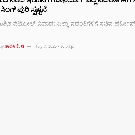
ಿಂಗ್ ಪುರಿ ಸ್ಪಷ್ಟನೆ
್ರಿತ ಪೆಟ್ರೋಲ್ ವಿವಾದ: ಎಲ್ಲಾ ವದಂತಿಗಳಿಗೆ ಸಚಿವ ಹರ್ದೀಪ್ 
by
ಶಾಲಿನಿ ಕೆ. ಡಿ
July 7, 2026 - 10:54 pm