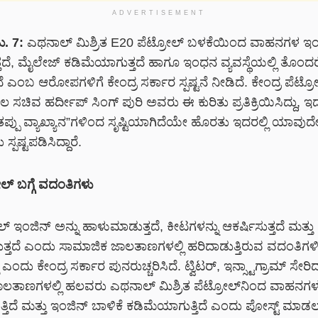
ADVERTISEMENT
ು. 7:
ಎಥನಾಲ್ ಮಿಶ್ರಿತ
E20 ಪೆಟ್ರೋಲ್ ಬಳಕೆಯಿಂದ ವಾಹನಗಳ ಇಂಜಿ
ದೆ, ಮೈಲೇಜ್ ಕಡಿಮೆಯಾಗುತ್ತದೆ ಹಾಗೂ ಇಂಧನ ವ್ಯವಸ್ಥೆಯಲ್ಲಿ ತೊಂದರ
 ಎಂಬ ಆರೋಪಗಳಿಗೆ ಕೇಂದ್ರ ಸರ್ಕಾರ ಸ್ಪಷ್ಟನೆ ನೀಡಿದೆ. ಕೇಂದ್ರ ಪೆಟ್
ಿಲ ಸಚಿವ ಹರ್ದೀಪ್ ಸಿಂಗ್ ಪುರಿ
ಅವರು ಈ ಕುರಿತು ಪ್ರತಿಕ್ರಿಯಿಸಿದ್ದು, ಇದ
ತಪ್ಪು ವ್ಯಾಖ್ಯಾನ”ಗಳಿಂದ ಸೃಷ್ಟಿಯಾಗಿದೆಯೇ ಹೊರತು ಇದರಲ್ಲಿ ಯಾವುದೇ 
ಪಷ್ಟಪಡಿಸಿದ್ದಾರೆ.
ಲ್ ಬಗ್ಗೆ ವದಂತಿಗಳು
್ ಇಂಜಿನ್ ಅನ್ನು ಹಾಳುಮಾಡುತ್ತದೆ, ಕೀಟಗಳನ್ನು ಆಕರ್ಷಿಸುತ್ತದೆ ಮತ್ತ
ತ್ತದೆ ಎಂದು ಸಾಮಾಜಿಕ ಜಾಲತಾಣಗಳಲ್ಲಿ ಹರಿದಾಡುತ್ತಿರುವ ವದಂತಿಗ
 ಎಂದು ಕೇಂದ್ರ ಸರ್ಕಾರ ಪುನರುಚ್ಚರಿಸಿದೆ. ಟ್ವಿಟರ್, ಇನ್ಸ್ಟಾಗ್ರಾಮ್ ಸೇರಿ
ಲತಾಣಗಳಲ್ಲಿ ಹಲವರು ಎಥನಾಲ್ ಮಿಶ್ರಿತ ಪೆಟ್ರೋಲ್‌ನಿಂದ ವಾಹನಗ
ತಿದೆ ಮತ್ತು ಇಂಜಿನ್ ಬಾಳಿಕೆ ಕಡಿಮೆಯಾಗುತ್ತಿದೆ ಎಂದು ಪೋಸ್ಟ್ ಮಾಡ