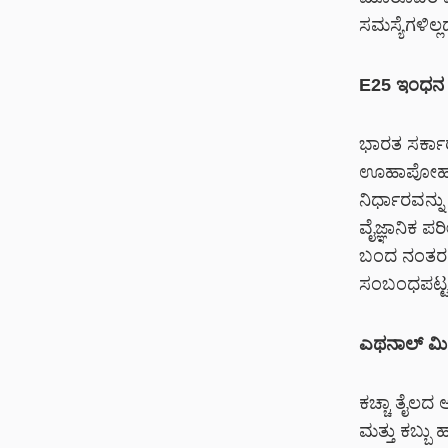
ಸಮಸ್ಯೆಗಳಿಲ್ಲ
E25 ಇಂಧನ ಕುರ
ಭಾರತ ಸರ್ಕಾ
ಊಹಾಪೋಹಗಳಿಗ
ನಿರ್ಧಾರವನ್ನ
ವೈಜ್ಞಾನಿಕ ಪರ
ಬಂದ ನಂತರ 
ಸಂಬಂಧಪಟ್ಟ ಪ
ಎಥನಾಲ್ ಮಿಶ
ಕಚ್ಚಾ ತೈಲದ
ಮತ್ತು ಕಬ್ಬ