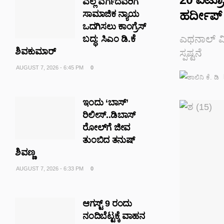
ಎಲ್ಲ ವರ್ಗದವರಿಗೆ
ಹರ್ದೀಪ್ ಸ
ಸಾಮಾಜಿಕ ನ್ಯಾಯ
ಒದಗಿಸಲು ಕಾಂಗ್ರೆಸ್
ಎಥನಾಲ್ ಮಿಶ
ಬದ್ಧ: ಸಿಎಂ ಡಿ.ಕೆ
ಶಿವಕುಮಾರ್
ಸ್ಪಷ್ಟನೆ
AUGUST 7, 2026 - 6:45 PM
0
ಇಂದು ‘ಬಾಸ್’
ರಿಲೀಸ್..ಡಿಬಾಸ್
ರೋಲ್‌ಗೆ ಜೀವ
ತುಂಬಿದ ತನುಷ್
ಶಿವಣ್ಣ
AUGUST 7, 2026 - 6:33 PM
0
ಆಗಸ್ಟ್ 9 ರಂದು
ನಂದಿಬೆಟ್ಟಕ್ಕೆ ವಾಹನ