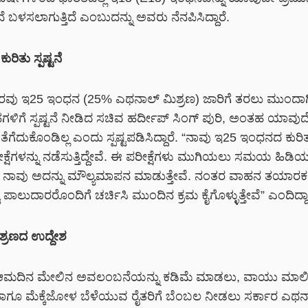
ದೆ ಬಳಸಲಾಗುತ್ತಿದೆ ಎಂಬುದನ್ನು ಅವರು ನೆನಪಿಸಿದ್ದಾರೆ.
ಿತು ಸ್ಪಷ್ಟನೆ
ರವು ಇ25 ಇಂಧನ (25% ಎಥನಾಲ್ ಮಿಶ್ರಣ) ಜಾರಿಗೆ ತರಲು ಮುಂದಾ
ೆ ಸ್ಪಷ್ಟನೆ ನೀಡಿದ ಸಚಿವ ಹರ್ದೀಪ್ ಸಿಂಗ್ ಪುರಿ, ಅಂತಹ ಯಾವು
ು ತೆಗೆದುಕೊಂಡಿಲ್ಲ ಎಂದು ಸ್ಪಷ್ಟಪಡಿಸಿದ್ದಾರೆ. “ನಾವು ಇ25 ಇಂಧನದ ಕುರ
ೀಕ್ಷೆಗಳನ್ನು ನಡೆಸುತ್ತಿದ್ದೇವೆ. ಈ ಪರೀಕ್ಷೆಗಳು ಮುಗಿಯಲು ಸಮಯ ಹಿಡಿಯು
ನಾವು ಅದನ್ನು ಮೌಲ್ಯಮಾಪನ ಮಾಡುತ್ತೇವೆ. ನಂತರ ವಾಹನ ತಯಾರಕರ
ಾಲುದಾರರೊಂದಿಗೆ ಚರ್ಚಿಸಿ ಮುಂದಿನ ಕ್ರಮ ಕೈಗೊಳ್ಳುತ್ತೇವೆ” ಎಂದಿದ್ದಾ
್ರಣದ ಉದ್ದೇಶ
 ಆಮದಿನ ಮೇಲಿನ ಅವಲಂಬನೆಯನ್ನು ಕಡಿಮೆ ಮಾಡಲು, ವಾಯು ಮಾಲಿನ್
ು ಹಾಗೂ ಮೆಕ್ಕೆಜೋಳ ಬೆಳೆಯುವ ರೈತರಿಗೆ ಬೆಂಬಲ ನೀಡಲು ಸರ್ಕಾರ ಎಥನ