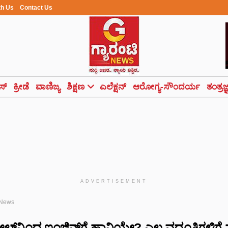
th Us
Contact Us
ಸ್
ಕ್ರೀಡೆ
ವಾಣಿಜ್ಯ
ಶಿಕ್ಷಣ
ಎಲೆಕ್ಷನ್
ಆರೋಗ್ಯ-ಸೌಂದರ್ಯ
ತಂತ್ರಜ
ADVERTISEMENT
 News
ೋಲ್‌ನಿಂದ ಇಂಜಿನ್‌ಗೆ ಹಾನಿಯೇ? ಎಲ್ಲ ವದಂತಿಗಳಿಗೆ