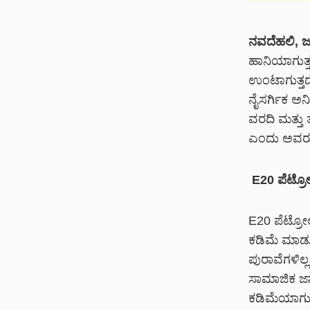
ನವದೆಹಲಿ, ಜ
ಹಾನಿಯಾಗುತ್ತ
ಉಂಟಾಗುತ್ತದೆ
ನೈಸರ್ಗಿಕ ಅನ
ವರದಿ ಮತ್ತು 
ಎಂದು ಅವರು ಸ್
E20 ಪೆಟ್ರೋ
E20 ಪೆಟ್ರೋಲ
ಕಡಿಮೆ ಮಾಡು
ಪುರಾವೆಗಳಿಲ್ಲ
ಸಾಮಾಜಿಕ ಜಾ
ಕಡಿಮೆಯಾಗುತ್