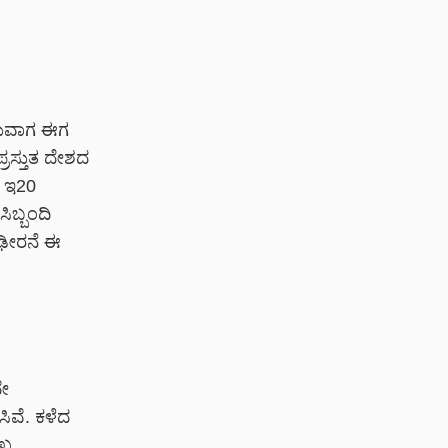
ಿರುವಾಗ ಈಗ
ಪ್ರಸ್ತುತ ದೇಶದ
ೇ ಇ20
ಿಬ್ಬಂದಿ
ಿಢೀರನೆ ಈ
ೇ
ಿವೆ. ಕಳೆದ
ುಖ