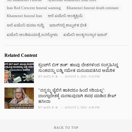
t
a
e
Iran Red Crescent funeral warning
Khamenei funeral death estimate
g
g
s
Khamenei funeral Iran
ಅಲಿ ಖಮೇನಿ ಅಂತ್ಯಕ್ರಿಯೆ
o
:
r
ಅಲಿ ಖಮೇನಿ ಮರಣ ಸುದ್ದಿ
ಇರಾನ್‌ನಲ್ಲಿ ಕಾಲ್ತುಳಿತ ಭೀತಿ
i
e
ಖಮೇನಿ ಅಂತಿಮಯಾತ್ರೆ ಜನಸ್ತೋಮ
ಖಮೇನಿ ಅಂತ್ಯಸಂಸ್ಕಾರ ಇರಾನ್
s
:
Related Content
ಟ್ರಂಪ್‌ಗೆ ಬಿಗ್ ಶಾಕ್: ಹಲವು ದೇಶಗಳಿಂದ ಸಂಗ್ರಹಿಸಿದ್ದ
ಸುಂಕವನ್ನು ಬಡ್ಡಿ ಸಮೇತ ಮರುಪಾವತಿಸಿದ ಅಮೆರಿಕ
BY
ಶಾಲಿನಿ ಕೆ. ಡಿ
AUGUST 6, 2026 - 9:10 PM
"ನನ್ನನ್ನು ಜೈಲಿಗೆ ಹಾಕಿದರೂ ಹಿಂದೆ ಸರಿಯಲ್ಲ":
ಬಾಂಗ್ಲಾದೇಶಕ್ಕೆ ಮರಳುವುದಾಗಿ ಶಪಥ ಮಾಡಿದ ಶೇಖ್
ಹಸೀನಾ
BY
ಶಾಲಿನಿ ಕೆ. ಡಿ
AUGUST 5, 2026 - 8:40 PM
BACK TO TOP