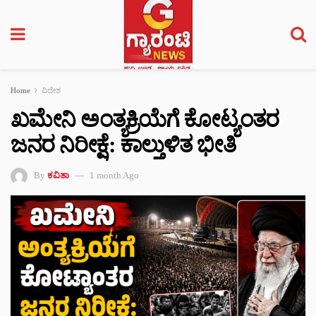
Home
ವಿದೇಶ
ಖಮೇನಿ ಅಂತ್ಯಕ್ರಿಯೆಗೆ ಕೋಟ್ಯಂತರ
ಜನರ ನಿರೀಕ್ಷೆ: ಕಾಲ್ತುಳಿತ ಭೀತಿ
By
ಕವಿತಾ
1 month Ago