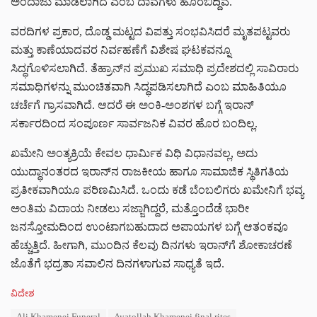
ಅಂದಾಜು ಮಾಡಲಾಗಿದೆ ಎಂಬ ದಾವೆಗಳು ಹೊರಬಿದ್ದಿವೆ.
ವರದಿಗಳ ಪ್ರಕಾರ, ದೊಡ್ಡ ಮಟ್ಟದ ವಿಪತ್ತು ಸಂಭವಿಸಿದರೆ ಮೃತಪಟ್ಟವರು
ಮತ್ತು ಕಾಣೆಯಾದವರ ನಿರ್ವಹಣೆಗೆ ವಿಶೇಷ ಘಟಕವನ್ನೂ
ಸಿದ್ಧಗೊಳಿಸಲಾಗಿದೆ. ತೆಹ್ರಾನ್‌ನ ಪ್ರಮುಖ ಸಮಾಧಿ ಪ್ರದೇಶದಲ್ಲಿ ಸಾವಿರಾರು
ಸಮಾಧಿಗಳನ್ನು ಮುಂಚಿತವಾಗಿ ಸಿದ್ಧಪಡಿಸಲಾಗಿದೆ ಎಂಬ ಮಾಹಿತಿಯೂ
ಚರ್ಚೆಗೆ ಗ್ರಾಸವಾಗಿದೆ. ಆದರೆ ಈ ಅಂಕಿ-ಅಂಶಗಳ ಬಗ್ಗೆ ಇರಾನ್
ಸರ್ಕಾರದಿಂದ ಸಂಪೂರ್ಣ ಸಾರ್ವಜನಿಕ ವಿವರ ಹೊರ ಬಂದಿಲ್ಲ.
ಖಮೇನಿ ಅಂತ್ಯಕ್ರಿಯೆ ಕೇವಲ ಧಾರ್ಮಿಕ ವಿಧಿ ವಿಧಾನವಲ್ಲ, ಅದು
ಯುದ್ಧಾನಂತರದ ಇರಾನ್‌ನ ರಾಜಕೀಯ ಹಾಗೂ ಸಾಮಾಜಿಕ ಸ್ಥಿತಿಗತಿಯ
ಪ್ರತೀಕವಾಗಿಯೂ ಪರಿಣಮಿಸಿದೆ. ಒಂದು ಕಡೆ ಬೆಂಬಲಿಗರು ಖಮೇನಿಗೆ ಭವ್ಯ
ಅಂತಿಮ ವಿದಾಯ ನೀಡಲು ಸಜ್ಜಾಗಿದ್ದರೆ, ಮತ್ತೊಂದೆಡೆ ಭಾರೀ
ಜನಸ್ತೋಮದಿಂದ ಉಂಟಾಗಬಹುದಾದ ಅಪಾಯಗಳ ಬಗ್ಗೆ ಆತಂಕವೂ
ಹೆಚ್ಚುತ್ತಿದೆ. ಹೀಗಾಗಿ, ಮುಂದಿನ ಕೆಲವು ದಿನಗಳು ಇರಾನ್‌ಗೆ ಶೋಕಾಚರಣೆ
ಜೊತೆಗೆ ಭದ್ರತಾ ಸವಾಲಿನ ದಿನಗಳಾಗುವ ಸಾಧ್ಯತೆ ಇದೆ.
C
ವಿದೇಶ
a
T
Ali Khamenei Funeral
Ayatollah Khamenei final rites