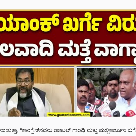
ುತ್ತಾ, “ಕಾಂಗ್ರೆಸ್‌ನವರು ರಾಹುಲ್ ಗಾಂಧಿ ಮತ್ತು ಮಲ್ಲಿಕಾರ್ಜುನ 