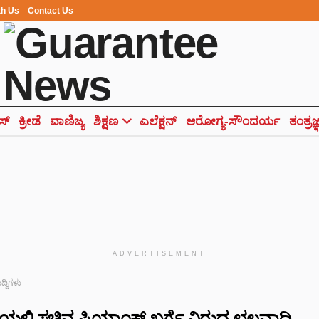
th Us
Contact Us
ಸ್
ಕ್ರೀಡೆ
ವಾಣಿಜ್ಯ
ಶಿಕ್ಷಣ
ಎಲೆಕ್ಷನ್
ಆರೋಗ್ಯ-ಸೌಂದರ್ಯ
ತಂತ್ರಜ
ADVERTISEMENT
ುದ್ದಿಗಳು
ಲ್ಲಿ ಸಚಿವ ಪ್ರಿಯಾಂಕ್ ಖರ್ಗೆ ವಿರುದ್ಧ ಛಲವಾದಿ