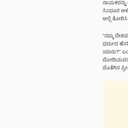
ನಾಯಕರನ್ನು 
ಸಿಂಧೂರ ಅಳಿಯ
ಅಲ್ಲಿ ತೋರಿಸ
“ನಮ್ಮ ದೇಶವನ್
ಧರ್ಮದ ಹೆಸರಿ
ಯಾರು?” ಎಂದು 
ಮೋದಿಯವರ ನಾ
ಜೊತೆಗಿನ ಪ್ರೀ