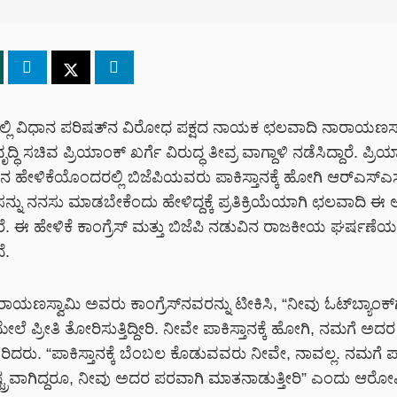
ಲಿ ವಿಧಾನ ಪರಿಷತ್‌ನ ವಿರೋಧ ಪಕ್ಷದ ನಾಯಕ ಛಲವಾದಿ ನಾರಾಯಣಸ್
್ಧಿ ಸಚಿವ ಪ್ರಿಯಾಂಕ್ ಖರ್ಗೆ ವಿರುದ್ಧ ತೀವ್ರ ವಾಗ್ದಾಳಿ ನಡೆಸಿದ್ದಾರೆ. ಪ್ರಿ
ನ ಹೇಳಿಕೆಯೊಂದರಲ್ಲಿ ಬಿಜೆಪಿಯವರು ಪಾಕಿಸ್ತಾನಕ್ಕೆ ಹೋಗಿ ಆರ್‌ಎಸ್‌ಎ
ನು ನನಸು ಮಾಡಬೇಕೆಂದು ಹೇಳಿದ್ದಕ್ಕೆ ಪ್ರತಿಕ್ರಿಯೆಯಾಗಿ ಛಲವಾದಿ ಈ 
್ದಾರೆ. ಈ ಹೇಳಿಕೆ ಕಾಂಗ್ರೆಸ್ ಮತ್ತು ಬಿಜೆಪಿ ನಡುವಿನ ರಾಜಕೀಯ ಘರ್ಷಣೆಯನ್
ೆ.
ಯಣಸ್ವಾಮಿ ಅವರು ಕಾಂಗ್ರೆಸ್‌ನವರನ್ನು ಟೀಕಿಸಿ, “ನೀವು ಓಟ್‌ಬ್ಯಾಂಕ್‌
ೇಲೆ ಪ್ರೀತಿ ತೋರಿಸುತ್ತಿದ್ದೀರಿ. ನೀವೇ ಪಾಕಿಸ್ತಾನಕ್ಕೆ ಹೋಗಿ, ನಮಗೆ ಅದರ 
ರಿದರು. “ಪಾಕಿಸ್ತಾನಕ್ಕೆ ಬೆಂಬಲ ಕೊಡುವವರು ನೀವೇ, ನಾವಲ್ಲ. ನಮಗೆ ಪಾ
್ಟ್ರವಾಗಿದ್ದರೂ, ನೀವು ಅದರ ಪರವಾಗಿ ಮಾತನಾಡುತ್ತೀರಿ” ಎಂದು ಆರೋಪ