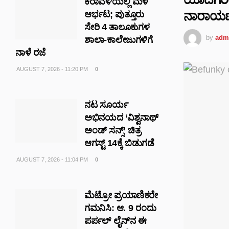
ಕರಾವಳಿಯಲ್ಲಿ ಮಳೆ
ನಾರಾಯಣಸ್
ಆರ್ಭಟ; ಪುತ್ತೂರು
ಸೇರಿ 4 ತಾಲೂಕುಗಳ
by
adm
ಶಾಲಾ-ಕಾಲೇಜುಗಳಿಗೆ
ನಾಳೆ ರಜೆ
AUGUST 7, 2026 - 11:20 PM
0
ನಟ ಸೂರ್ಯ
ಅಭಿನಯದ ‘ವಿಶ್ವನಾಥ್
ಅಂಡ್ ಸನ್ಸ್’ ಚಿತ್ರ
ಆಗಸ್ಟ್ 14ಕ್ಕೆ ಬಿಡುಗಡೆ
AUGUST 7, 2026 - 11:04 PM
0
ಮೆಟ್ರೋ ಪ್ರಯಾಣಿಕರೇ
ಗಮನಿಸಿ: ಆ. 9 ರಂದು
ಪರ್ಪಲ್ ಲೈನ್‌ನ ಈ