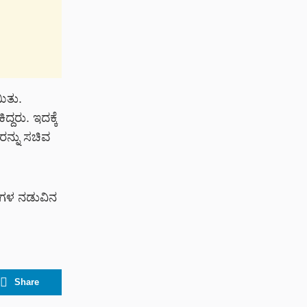
ಿತು.
ದರು. ಇದಕ್ಕೆ
ರನ್ನು ಸಚಿವ
್ಷಗಳ ನಡುವಿನ
Share