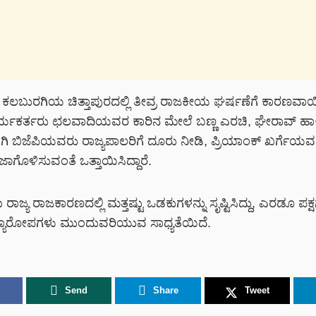
ಕಲಬುರಗಿಯ ಚಿತ್ತಾಪುರದಲ್ಲಿ ತೀವ್ರ ರಾಜಕೀಯ ಘರ್ಷಣೆಗೆ ಕಾರಣವಾಯ
ಾರ್ಯಕರ್ತರು ಛಲವಾದಿಯವರ ಕಾರಿನ ಮೇಲೆ ಬಣ್ಣ ಎರಚಿ, ಘೇರಾವ್ ಹಾಕಿದ್
ಯಾಗಿ ಬಿಜೆಪಿಯವರು ರಾಜ್ಯಪಾಲರಿಗೆ ದೂರು ನೀಡಿ, ಪ್ರಿಯಾಂಕ್ ಖರ್ಗೆಯವ
ಜಾಗೊಳಿಸುವಂತೆ ಒತ್ತಾಯಿಸಿದ್ದಾರೆ.
ಜ್ಯ ರಾಜಕಾರಣದಲ್ಲಿ ಮತ್ತಷ್ಟು ಒಡಕುಗಳನ್ನು ಸೃಷ್ಟಿಸಿದ್ದು, ಎರಡೂ ಪಕ
್ಯಾರೋಪಗಳು ಮುಂದುವರಿಯುವ ಸಾಧ್ಯತೆಯಿದೆ.
Send
Share
Tweet