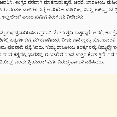
ಆಧರಿಸಿ, ಉಗ್ರರ ಪರವಾಗಿ ಮಾತನಾಡುತ್ತಾರೆ. ಆದರೆ, ಭಾರತೀಯ ಮಹ
ುವಂತಹ ದಾಳಿಗಳ ಬಗ್ಗೆ ಅವರಿಗೆ ಕಾಳಜಿಯಿಲ್ಲ. ನಿಮ್ಮ ಪಾಕಿಸ್ತಾನದ ಪ್
ಿ, ಇಲ್ಲಿ ಬೇಡ” ಎಂದು ಖರ್ಗೆಗೆ ತಿರುಗೇಟು ನೀಡಿದರು.
ನು ಸುಭದ್ರವಾಗಿರಿಸಲು ಪ್ರಧಾನಿ ಮೋದಿ ಶ್ರಮಿಸುತ್ತಿದ್ದಾರೆ. ಆದರೆ, ಕಾಂಗ್ರ
ನಲ್ಲಿ ಹತ್ಯೆಗಳ ಬಗ್ಗೆ ಮೌನವಾಗಿದ್ದಾರೆ. ನೀವು ಪಾಕಿಸ್ತಾನಕ್ಕೆ ಹೋಗುವಂ
ಛಲವಾದಿ ಪ್ರಶ್ನಿಸಿದರು. “ನಿಮ್ಮ ರಾಜಕೀಯ ತಂತ್ರಗಳನ್ನು ನಿಮ್ಮಲ್ಲೇ ಇಟ್ಟ
ಯಕತ್ವದಲ್ಲಿ ಭಾರತವು ಗುಂಡಿಗೆ ಗುಂಡಿನ ಉತ್ತರ ಕೊಡುತ್ತಿದೆ. ನಮಗೆ
ತಿಯಿಲ್ಲ” ಎಂದು ಪ್ರಿಯಾಂಕ್ ಖರ್ಗೆ ವಿರುದ್ಧ ವಾಗ್ದಾಳಿ ನಡಿಸಿದರು.