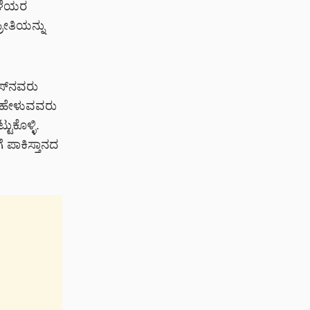
ಿಳೆಯರ
ರೀತಿಯನ್ನು
ೆಸ್‌ನವರು
ತೆ ಹೇಳುವವರು
ುಕೊಳ್ಳಿ.
 ಪಾಕಿಸ್ತಾನದ