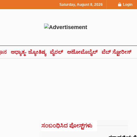
Saturday, August 8, 2026
Login
್ಞಾನ
ಆಧ್ಯಾತ್ಮ- ಜ್ಯೋತಿಷ್ಯ
ವೈರಲ್
ಆಟೋಮೊಬೈಲ್
ವೆಬ್ ಸ್ಟೋರೀಸ್
ಸಂಬಂಧಿಸಿದ ಪೋಸ್ಟ್‌ಗಳು