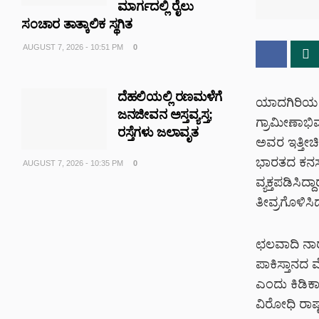
ಮಾರ್ಗದಲ್ಲಿ ರೈಲು
ಸಂಚಾರ ತಾತ್ಕಾಲಿಕ ಸ್ಥಗಿತ
AUGUST 7, 2026 - 10:51 PM
0
ದೆಹಲಿಯಲ್ಲಿ ರಣಮಳೆಗೆ
ಯಾದಗಿರಿಯಲ್
ಜನಜೀವನ ಅಸ್ತವ್ಯಸ್ತ;
ಗ್ರಾಮೀಣಾಭಿವೃದ
ರಸ್ತೆಗಳು ಜಲಾವೃತ
ಅವರ ಇತ್ತೀಚಿ
ಭಾರತದ ಕನಸನ್
AUGUST 7, 2026 - 10:35 PM
0
ವ್ಯಕ್ತಪಡಿಸಿದ
ತೀವ್ರಗೊಳಿಸಿದ
ಛಲವಾದಿ ನಾರಾ
ಪಾಕಿಸ್ತಾನದ ಮ
ಎಂದು ಕಿಡಿಕಾ
ವಿರೋಧಿ ರಾಷ