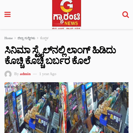
Home
ಜಿಲ್ಲಾ ಸುದ್ದಿಗಳು
ಕೊಪ್ಪಳ
ಸಿನಿಮಾ ಸ್ಟೈಲ್‌‌ನಲ್ಲಿ ಲಾಂಗ್ ಹಿಡಿದು
ಕೊಚ್ಚಿ ಕೊಚ್ಚಿ ಬರ್ಬರ ಕೊಲೆ
By
admin
1 year Ago