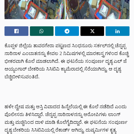
ಕೊಪ್ಪಳ ಜಿಲ್ಲೆಯ ತಾವರಗೇರಾ ಪಟ್ಟಣದ ಸಿಂಧನೂರು ಸರ್ಕಲ್‌ನಲ್ಲಿ ಚೆನ್ನಪ್ಪ
ನಾರಿನಾಳ ಎಂಬಾತನನ್ನು ಕೇವಲ 2 ನಿಮಿಷಗಳಲ್ಲಿ ಮಾರಕಾಸ್ತ್ರಗಳಿಂದ ಕೊಚ್ಚಿ
ಭೀಕರವಾಗಿ ಕೊಲೆ ಮಾಡಲಾಗಿದೆ. ಈ ಘಟನೆಯ ಸಂಪೂರ್ಣ ದೃಶ್ಯ ಎಲ್ ಜೆ
ಅಯ್ಯಂಗಾರ್ ಬೇಕರಿಯ ಸಿಸಿಟಿವಿ ಕ್ಯಾಮೆರಾದಲ್ಲಿ ಸೆರೆಯಾಗಿದ್ದು, ಆ ದೃಶ್ಯ
ಬೆಚ್ಚಿಬೀಳಿಸುವಂತಿದೆ.
ಹಳೇ ದ್ವೇಷ ಮತ್ತು ಆಸ್ತಿ ವಿವಾದದ ಹಿನ್ನೆಲೆಯಲ್ಲಿ ಈ ಕೊಲೆ ನಡೆದಿದೆ ಎಂದು
ಪೊಲೀಸರು ತಿಳಿಸಿದ್ದಾರೆ. ಚೆನ್ನಪ್ಪ ನಾರಿನಾಳನನ್ನು ಆರೋಪಿಗಳು ಲಾಂಗ್
ಮತ್ತು ಮಚ್ಚಿನಿಂದ ದಾಳಿ ಮಾಡಿ ಕೊಲೆಗೈದಿದ್ದಾರೆ. ಈ ಘಟನೆಯ ಸಂಪೂರ್ಣ
ದೃಶ್ಯ ಬೇಕರಿಯ ಸಿಸಿಟಿವಿಯಲ್ಲಿ ರೆಕಾರ್ಡ್ ಆಗಿದ್ದು, ದುಷ್ಕರ್ಮಿಗಳ ಕೃತ್ಯ