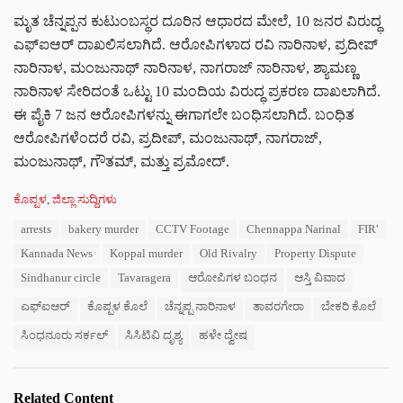
ಮೃತ ಚೆನ್ನಪ್ಪನ ಕುಟುಂಬಸ್ಥರ ದೂರಿನ ಆಧಾರದ ಮೇಲೆ, 10 ಜನರ ವಿರುದ್ಧ
ಎಫ್‌ಐಆರ್ ದಾಖಲಿಸಲಾಗಿದೆ. ಆರೋಪಿಗಳಾದ ರವಿ ನಾರಿನಾಳ, ಪ್ರದೀಪ್
ನಾರಿನಾಳ, ಮಂಜುನಾಥ್ ನಾರಿನಾಳ, ನಾಗರಾಜ್ ನಾರಿನಾಳ, ಶ್ಯಾಮಣ್ಣ
ನಾರಿನಾಳ ಸೇರಿದಂತೆ ಒಟ್ಟು 10 ಮಂದಿಯ ವಿರುದ್ಧ ಪ್ರಕರಣ ದಾಖಲಾಗಿದೆ.
ಈ ಪೈಕಿ 7 ಜನ ಆರೋಪಿಗಳನ್ನು ಈಗಾಗಲೇ ಬಂಧಿಸಲಾಗಿದೆ. ಬಂಧಿತ
ಆರೋಪಿಗಳೆಂದರೆ ರವಿ, ಪ್ರದೀಪ್, ಮಂಜುನಾಥ್, ನಾಗರಾಜ್,
ಮಂಜುನಾಥ್, ಗೌತಮ್, ಮತ್ತು ಪ್ರಮೋದ್.
C
ಕೊಪ್ಪಳ
,
ಜಿಲ್ಲಾ ಸುದ್ದಿಗಳು
a
T
arrests
bakery murder
CCTV Footage
Chennappa Narinal
FIR'
t
a
e
Kannada News
Koppal murder
Old Rivalry
Property Dispute
g
g
s
Sindhanur circle
Tavaragera
ಆರೋಪಿಗಳ ಬಂಧನ
ಆಸ್ತಿ ವಿವಾದ
o
:
r
ಎಫ್‌ಐಆರ್
ಕೊಪ್ಪಳ ಕೊಲೆ
ಚೆನ್ನಪ್ಪ ನಾರಿನಾಳ
ತಾವರಗೇರಾ
ಬೇಕರಿ ಕೊಲೆ
i
e
ಸಿಂಧನೂರು ಸರ್ಕಲ್
ಸಿಸಿಟಿವಿ ದೃಶ್ಯ
ಹಳೇ ದ್ವೇಷ
s
:
Related Content