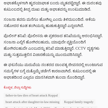
ಆಘಾತಕ್ಕೊಳಗಾಗಿ ಹೃದಯಾಘಾತ ಬಂದು ಮೃತಪಟ್ಟಿದ್ದಾರೆ. ಈ ದುರಂತವು
ಕುಟುಂಬದಲ್ಲಿ ತೀವ್ರ ದುಃಖ ಮತ್ತು ಆಘಾತವನ್ನು ಉಂಟುಮಾಡಿದೆ.
ಸಂಜನಾ ತವರು ಮನೆಗೂ ಹೋಗಿಲ್ಲ ಎಂದು ತಿಳಿದುಬಂದಿದೆ. ಆಕೆಯ
ಸಹೋದರ ಕೂಡ ತಂಗಿಯನ್ನು ಹುಡುಕುತ್ತಿದ್ದಾರೆ ಎನ್ನಲಾಗಿದೆ.
ಪೊಲೀಸ್ ತನಿಖೆ: ಪೊಲೀಸರು ಈ ಪ್ರಕರಣದ ತನಿಖೆಯನ್ನು ಆರಂಭಿಸಿದ್ದಾರೆ.
ಸಂಜನಾ ಎಲ್ಲಿಗೆ ಹೋಗಿರಬಹುದು, ಯಾವುದೇ ವ್ಯಕ್ತಿಯೊಂದಿಗೆ
ಹೋಗಿರಬಹುದೇ ಎಂಬುದನ್ನು ತನಿಖೆ ಮಾಡುತ್ತಿದ್ದಾರೆ. CCTV ದೃಶ್ಯಗಳು
ಮತ್ತು ಸುತ್ತಮುತ್ತಲಿನ ವಿಚಾರಣೆಯನ್ನು ಮುಂದುವರಿಸಿದ್ದಾರೆ.
ಈ ಘಟನೆಯು ಮದುವೆಯ ನಂತರದ ದಾಂಪತ್ಯ ಜೀವನದಲ್ಲಿ ಉಂಟಾಗುವ
ಸಮಸ್ಯೆಗಳ ಬಗ್ಗೆ ಮತ್ತೊಮ್ಮೆ ಚರ್ಚೆಗೆ ಕಾರಣವಾಗಿದೆ. ಕುಟುಂಬದಲ್ಲಿ ಈ
ಆಘಾತದಿಂದ ಎಲ್ಲರೂ ಮಾನಸಿಕವಾಗಿ ತುಂಬಾ ನೊಂದಿದ್ದಾರೆ.
C
ಕೊಪ್ಪಳ
,
ಜಿಲ್ಲಾ ಸುದ್ದಿಗಳು
a
T
father-in-law dies of heart attack Koppal
t
a
e
heart attack after daughter-in-law missing
Koppal family tragedy
g
g
s