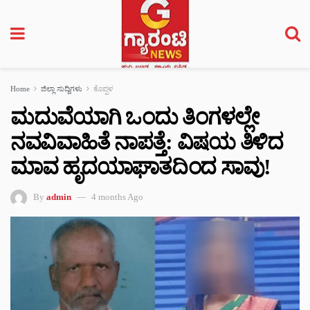
Home
ಜಿಲ್ಲಾ ಸುದ್ದಿಗಳು
ಕೊಪ್ಪಳ
ಮದುವೆಯಾಗಿ ಒಂದು ತಿಂಗಳಲ್ಲೇ
ನವವಿವಾಹಿತೆ ನಾಪತ್ತೆ: ವಿಷಯ ತಿಳಿದ
ಮಾವ ಹೃದಯಾಘಾತದಿಂದ ಸಾವು!
By
admin
4 months Ago