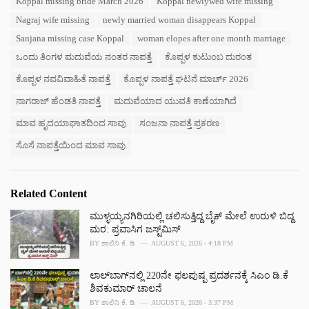
Koppal missing bride March 2026
Koppal newlywed wife missing
o
:
r
Nagraj wife missing
newly married woman disappears Koppal
i
Sanjana missing case Koppal
woman elopes after one month marriage
e
s
ಒಂದು ತಿಂಗಳ ಮದುವೆಯ ನಂತರ ನಾಪತ್ತೆ
ಕೊಪ್ಪಳ ಕುಟುಂಬ ದುರಂತ
:
ಕೊಪ್ಪಳ ನವವಿವಾಹಿತೆ ನಾಪತ್ತೆ
ಕೊಪ್ಪಳ ನಾಪತ್ತೆ ಘಟನೆ ಮಾರ್ಚ್ 2026
ನಾಗರಾಜ್ ಹೆಂಡತಿ ನಾಪತ್ತೆ
ಮದುವೆಯಾದ ಯುವತಿ ಕಾಣೆಯಾಗಿದೆ
ಮಾವ ಹೃದಯಾಘಾತದಿಂದ ಸಾವು
ಸಂಜನಾ ನಾಪತ್ತೆ ಪ್ರಕರಣ
ಸೊಸೆ ನಾಪತ್ತೆಯಿಂದ ಮಾವ ಸಾವು
Related Content
ಮುಳ್ಳಯ್ಯನಗಿರಿಯಲ್ಲಿ ಚಲಿಸುತ್ತಿದ್ದ ಬೈಕ್ ಮೇಲೆ ಉರುಳಿ ಬಿದ್ದ
ಮರ: ಪ್ರವಾಸಿಗ ಜಸ್ಟ್‌ಮಿಸ್
BY
ಶಾಲಿನಿ ಕೆ. ಡಿ
AUGUST 6, 2026 - 4:18 PM
ಲಾಲ್‌ಬಾಗ್‌ನಲ್ಲಿ 220ನೇ ಫಲಪುಷ್ಪ ಪ್ರದರ್ಶನಕ್ಕೆ ಸಿಎಂ ಡಿ.ಕೆ
ಶಿವಕುಮಾರ್ ಚಾಲನೆ
BY
ಶಾಲಿನಿ ಕೆ. ಡಿ
AUGUST 6, 2026 - 3:37 PM