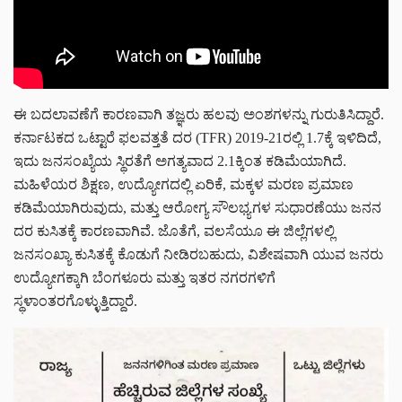
ಈ ಬದಲಾವಣೆಗೆ ಕಾರಣವಾಗಿ ತಜ್ಞರು ಹಲವು ಅಂಶಗಳನ್ನು ಗುರುತಿಸಿದ್ದಾರೆ.
ಕರ್ನಾಟಕದ ಒಟ್ಟಾರೆ ಫಲವತ್ತತೆ ದರ (TFR) 2019-21ರಲ್ಲಿ 1.7ಕ್ಕೆ ಇಳಿದಿದೆ,
ಇದು ಜನಸಂಖ್ಯೆಯ ಸ್ಥಿರತೆಗೆ ಅಗತ್ಯವಾದ 2.1ಕ್ಕಿಂತ ಕಡಿಮೆಯಾಗಿದೆ.
ಮಹಿಳೆಯರ ಶಿಕ್ಷಣ, ಉದ್ಯೋಗದಲ್ಲಿ ಏರಿಕೆ, ಮಕ್ಕಳ ಮರಣ ಪ್ರಮಾಣ
ಕಡಿಮೆಯಾಗಿರುವುದು, ಮತ್ತು ಆರೋಗ್ಯ ಸೌಲಭ್ಯಗಳ ಸುಧಾರಣೆಯು ಜನನ
ದರ ಕುಸಿತಕ್ಕೆ ಕಾರಣವಾಗಿವೆ. ಜೊತೆಗೆ, ವಲಸೆಯೂ ಈ ಜಿಲ್ಲೆಗಳಲ್ಲಿ
ಜನಸಂಖ್ಯಾ ಕುಸಿತಕ್ಕೆ ಕೊಡುಗೆ ನೀಡಿರಬಹುದು, ವಿಶೇಷವಾಗಿ ಯುವ ಜನರು
ಉದ್ಯೋಗಕ್ಕಾಗಿ ಬೆಂಗಳೂರು ಮತ್ತು ಇತರ ನಗರಗಳಿಗೆ
ಸ್ಥಳಾಂತರಗೊಳ್ಳುತ್ತಿದ್ದಾರೆ.