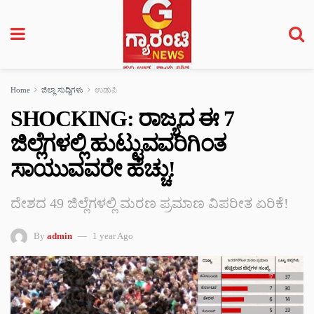
Home
ಜಿಲ್ಲಾ ಸುದ್ದಿಗಳು
ಉಡುಪಿ
SHOCKING: ರಾಜ್ಯದ ಈ 7
ಜಿಲ್ಲೆಗಳಲ್ಲಿ ಹುಟ್ಟುವವರಿಗಿಂತ
ಸಾಯುವವರೇ ಹೆಚ್ಚು!
ದೇಶದ 49 ಜಿಲ್ಲೆಗಳಲ್ಲಿ ಮರಣ ಪ್ರಮಾಣ ವಿಪರೀತ ಏರಿಕೆ!
By
admin
1 year Ago