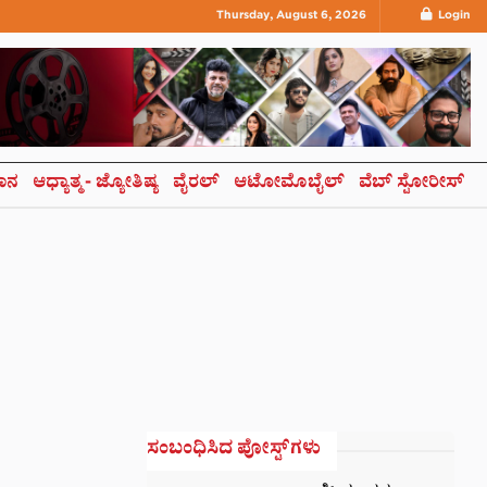
Thursday, August 6, 2026
Login
ಞಾನ
ಆಧ್ಯಾತ್ಮ- ಜ್ಯೋತಿಷ್ಯ
ವೈರಲ್
ಆಟೋಮೊಬೈಲ್
ವೆಬ್ ಸ್ಟೋರೀಸ್
ಸಂಬಂಧಿಸಿದ ಪೋಸ್ಟ್‌ಗಳು