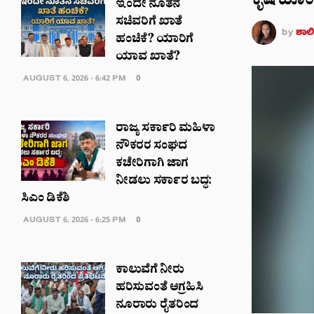
ಕೃಷಿ ಹೊಂಡ
ಇಂದೇ ನೂತನ
ಸಚಿವರಿಗೆ ಖಾತೆ
by
ಶಾಲಿನ
ಹಂಚಿಕೆ? ಯಾರಿಗೆ
ಯಾವ ಖಾತೆ?
AUGUST 6, 2026 - 6:42 PM
0
ರಾಜ್ಯ ಸರ್ಕಾರಿ ಮಹಿಳಾ
ನೌಕರರ ಸಂಘದ
ಕಚೇರಿಗಾಗಿ ಜಾಗ
ನೀಡಲು ಸರ್ಕಾರ ಬದ್ಧ:
ಸಿಎಂ ಡಿಕೆಶಿ
AUGUST 6, 2026 - 6:25 PM
0
ಕಾಲುವೆಗೆ ನೀರು
ಹರಿಸುವಂತೆ ಆಗ್ರಹಿಸಿ
ನೂರಾರು ರೈತರಿಂದ