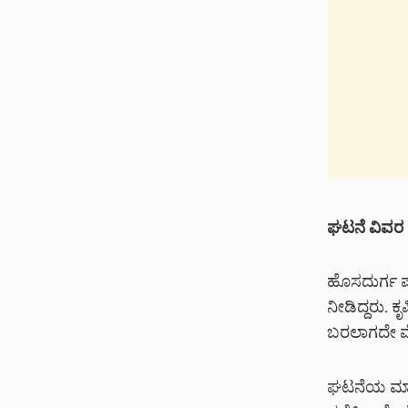
ಘಟನೆ ವಿವರ
ಹೊಸದುರ್ಗ ಪಟ
ನೀಡಿದ್ದರು. ಕ
ಬರಲಾಗದೇ ವೈದ
ಘಟನೆಯ ಮಾಹಿತ