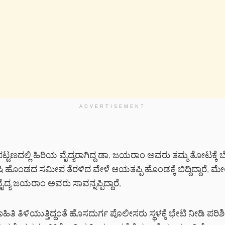
ADVERTISEMENT
್ಟಣದಲ್ಲಿ ಹಿರಿಯ ವೈದ್ಯರಾಗಿದ್ದ ಡಾ. ಜಯರಾಂ ಅವರು ತಮ್ಮ ತೋಟಕ್ಕೆ ಬೆಳಿ
ೃಷಿ ಹೊಂಡದ ಸಮೀಪ ತೆರಳಿದ ವೇಳೆ ಆಯತಪ್ಪಿ ಹೊಂಡಕ್ಕೆ ಬಿದ್ದಿದ್ದಾರೆ. ಮೇ
್ಯ ಜಯರಾಂ ಅವರು ಸಾವನ್ನಪ್ಪಿದ್ದಾರೆ.
ಿ ತಿಳಿಯುತ್ತಿದ್ದಂತೆ ಹೊಸದುರ್ಗ ಪೊಲೀಸರು ಸ್ಥಳಕ್ಕೆ ಭೇಟಿ ನೀಡಿ ಪರಿ