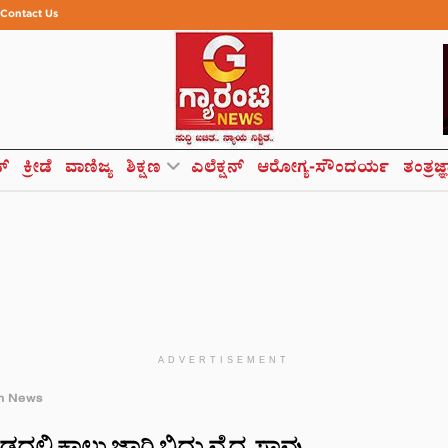
Contact Us
ಸ್
ಕ್ರೀಡೆ
ವಾಣಿಜ್ಯ
ಶಿಕ್ಷಣ
ಎಲೆಕ್ಷನ್
ಆರೋಗ್ಯ-ಸೌಂದರ್ಯ
ತಂತ್ರಜ್
ADVERTISEMENT
h News