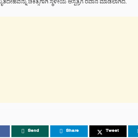
 ಮೃತದೇಹವನ್ನು ಚಿಕಿತ್ಸೆಗಾಗಿ ಸ್ಥಳೀಯ ಆಸ್ಪತ್ರೆಗೆ ರವಾನೆ ಮಾಡಲಾಗಿದೆ.
Send
Share
Tweet