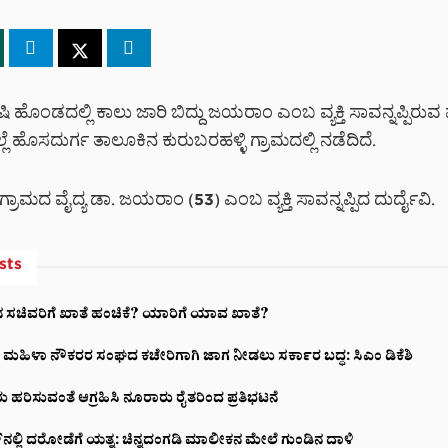
ಕೃಷಿ ಹೊಂಡದಲ್ಲಿ ಕಾಲು ಜಾರಿ ಬಿದ್ದು ಜಯರಾಂ ಎಂಬ ವ್ಯಕ್ತಿ ಸಾವನ್ನಪ್ಪಿರು
ಿಲ್ಲೆ ಹೊಸದುರ್ಗ ತಾಲೂಕಿನ ಕುರುಬರಹಳ್ಳಿ ಗ್ರಾಮದಲ್ಲಿ ನಡೆದಿದೆ.
ಗ್ರಾಮದ ವೈದ್ಯ ಡಾ. ಜಯರಾಂ (53) ಎಂಬ ವ್ಯಕ್ತಿ ಸಾವನ್ನಪ್ಪಿದ ದುರ್ದೈವಿ
sts
ಸಚಿವರಿಗೆ ಖಾತೆ ಹಂಚಿಕೆ? ಯಾರಿಗೆ ಯಾವ ಖಾತೆ?
ರಿ ಮಹಿಳಾ ನೌಕರರ ಸಂಘದ ಕಚೇರಿಗಾಗಿ ಜಾಗ ನೀಡಲು ಸರ್ಕಾರ ಬದ್ಧ: ಸಿಎಂ ಡಿಕೆಶಿ
ು ಹರಿಸುವಂತೆ ಆಗ್ರಹಿಸಿ ನೂರಾರು ರೈತರಿಂದ ಪ್ರತಿಭಟನೆ
ಲ್‌ನಲ್ಲಿ ದರೋಡೆಗೆ ಯತ್ನ: ಚಿನ್ನದಂಗಡಿ ಮಾಲೀಕನ ಮೇಲೆ ಗುಂಡಿನ ದಾಳಿ