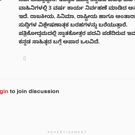
ನಿರ್ವಹಿಸುತ್ತಿದ್ದಾರೆ. ಇದಕ್ಕೂ ಮುನ್ನ ಕನ್ನಡದ ವಿವಿಧ ಟಿವಿ ಸ
ವಾಹಿನಿಗಳಲ್ಲಿ 3 ವರ್ಷ ಕಾರ್ಯ ನಿರ್ವಹಣೆ ಮಾಡಿದ 
ಇದೆ. ರಾಜಕೀಯ, ಸಿನಿಮಾ, ರಾಷ್ಟ್ರೀಯ ಹಾಗೂ ಅಂತಾರಾಷ
ಸುದ್ದಿಗಳ ವಿಶ್ಲೇಷಣಾತ್ಮಕ ಬರಹಗಳನ್ನು ಬರೆಯುತ್ತಾರೆ.
ಪತ್ರಿಕೋದ್ಯಮದಲ್ಲಿ ಸ್ನಾತಕೋತ್ತರ ಪದವಿ ಪಡೆದಿರುವ ಇವ
ಕನ್ನಡ ಸಾಹಿತ್ಯದ ಬಗ್ಗೆ ಅಪಾರ ಒಲವಿದೆ.
gin
to join discussion
ADVERTISEMENT