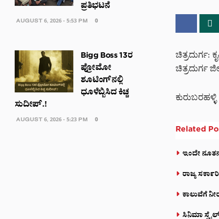
ಪ್ರತಿಭಟನೆ
AUGUST 6, 2026 - 5:53 PM
0
ಚಿತ್ರದುರ್ಗ: 
Bigg Boss 13ರ
ಪ್ರೋಮೋ
ಚಿತ್ರದುರ್ಗ ಜ
ಶೂಟಿಂಗ್‌ನಲ್ಲಿ
ಧೂಳೆಬ್ಬಿಸಿದ ಕಿಚ್ಚ
ಕುರುಬರಹಳ್ಳಿ 
ಸುದೀಪ್.!
AUGUST 6, 2026 - 5:23 PM
0
Related
Po
ಇಂದೇ ನೂತನ 
ರಾಜ್ಯ ಸರ್ಕಾ
ಕಾಲುವೆಗೆ ನೀರ
ಸಿನಿಮಾ ಸ್ಟೈ