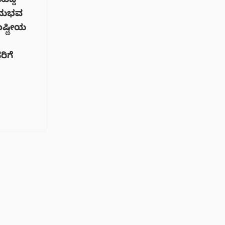
ುದ್ದಿ
ಅನುಭವ
್ಟ್ರೀಯ
ರಿಗೆ