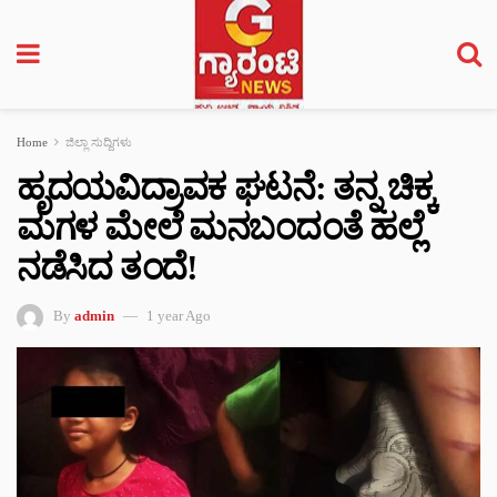
Home
ಜಿಲ್ಲಾ ಸುದ್ದಿಗಳು
ಹೃದಯವಿದ್ರಾವಕ ಘಟನೆ: ತನ್ನ ಚಿಕ್ಕ
ಮಗಳ ಮೇಲೆ ಮನಬಂದಂತೆ ಹಲ್ಲೆ
ನಡೆಸಿದ ತಂದೆ!
By
admin
1 year Ago