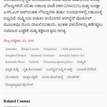
ಸೌಲಭ್ಯಗಳಿವೆ. ವನಿತಾ ಸಹಾಯ ವಾಣಿ (080-22943225) ಮತ್ತು ಸುರಕ್ಷಾ
ಎಸ್‌ಒಎಸ್ ಆಪ್‌ನಂತಹ ಸೌಲಭ್ಯಗಳು ತುರ್ತು ಸಂದರ್ಭಗಳಲ್ಲಿ ಸಹಾಯಕ್ಕೆ
ಲಭ್ಯವಿವೆ. ರಾಷ್ಟ್ರೀಯ ಮಹಿಳಾ ಆಯೋಗದ ಆನ್‌ಲೈನ್ ಪೋರ್ಟಲ್
ಮೂಲಕವೂ ದೂರು ದಾಖಲಿಸಬಹುದು. ಇಂತಹ ಘಟನೆಗಳನ್ನು ತಡೆಗಟ್ಟಲು
ಸಮಾಜದ ಎಚ್ಚರಿಕೆ ಮತ್ತು ತಕ್ಷಣದ ಕ್ರಮ ಅಗತ್ಯ.
C
ಜಿಲ್ಲಾ ಸುದ್ದಿಗಳು
,
ಬೆಂ. ನಗರ
a
T
Amrutha
Balaji Layout
bengaluru
child protection
t
a
e
daughter beaten
domestic violence
Juvenile Justice Act
g
g
s
Kannada News
Lokesh
Vidyaranyapura police
ಅಮೃತ
o
:
r
ಕನ್ನಡ ಸುದ್ದಿ
ಗೃಹ ಹಿಂಸಾಚಾರ
ಜುವೆನೈಲ್ ಜಸ್ಟಿಸ್ ಆಕ್ಟ್
ಬಾಲಾಜಿ ಲೇಔಟ್
i
e
ಬೆಂಗಳೂರು
ಮಕ್ಕಳ ರಕ್ಷಣೆ
ಮಗಳ ಮೇಲೆ ಹಲ್ಲೆ
ಲೋಕೇಶ್
s
:
ವಿದ್ಯಾರಣ್ಯಪುರ ಪೊಲೀಸ್
Related Content