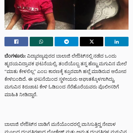
ಬೆಂಗಳೂರು:
ವಿದ್ಯಾರಣ್ಯಪುರದ ಬಾಲಾಜಿ ಲೇಔಟ್‌ನಲ್ಲಿ ನಡೆದ ಒಂದು
ಹೃದಯವಿದ್ರಾವಕ ಘಟನೆಯಲ್ಲಿ, ತಂದೆಯೊಬ್ಬ ತನ್ನ ಹೆಣ್ಣು ಮಗುವಿನ ಮೇಲೆ
“ಮಾತು ಕೇಳಲಿಲ್ಲ” ಎಂಬ ಕಾರಣಕ್ಕೆ ಕ್ರೂರವಾಗಿ ಹಲ್ಲೆ ಮಾಡಿರುವ ಆರೋಪ
ಕೇಳಿಬಂದಿದೆ. ಈ ಘಟನೆಯಿಂದ ಸ್ಥಳೀಯರು ಆಘಾತಕ್ಕೊಳಗಾಗಿದ್ದು,
ಮಗುವಿನ ಕಿರುಚಾಟ ಕೇಳಿ ಓಡಿಬಂದ ನೆರೆಹೊರೆಯವರು ಪೊಲೀಸರಿಗೆ
ಮಾಹಿತಿ ನೀಡಿದ್ದಾರೆ.
ಬಾಲಾಜಿ ಲೇಔಟ್‌ನ ಬಾಡಿಗೆ ಮನೆಯೊಂದರಲ್ಲಿ ವಾಸಿಸುತ್ತಿದ್ದ ನೇಪಾಳ
ಮೂಲದ ದಂಪತಿಗಳಾದ ಲೋಕೇಶ್ ಮತ್ತು ಅಮೃತ ದಂಪತಿಗಳ ಮಗುವಿನ