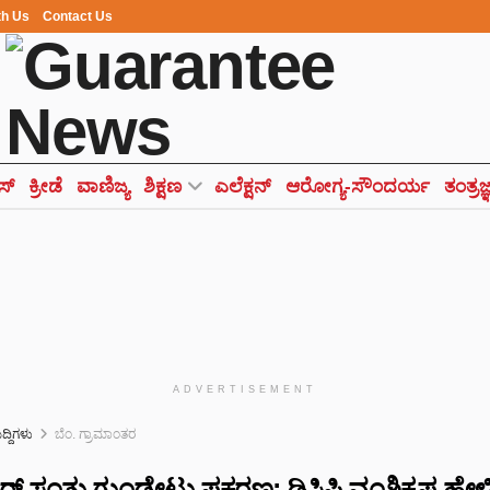
th Us
Contact Us
ಸ್
ಕ್ರೀಡೆ
ವಾಣಿಜ್ಯ
ಶಿಕ್ಷಣ
ಎಲೆಕ್ಷನ್
ಆರೋಗ್ಯ-ಸೌಂದರ್ಯ
ತಂತ್ರಜ
ADVERTISEMENT
ುದ್ದಿಗಳು
ಬೆಂ. ಗ್ರಾಮಾಂತರ
್ ಸಂತು ಗುಂಡೇಟು ಪ್ರಕರಣ: ಡಿಸಿಪಿ ವಂಶಿಕೃಷ್ಣ ಹೇಳಿ