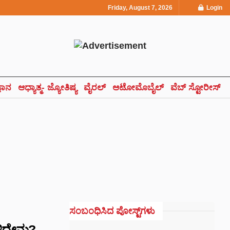
Friday, August 7, 2026
Login
್ಞಾನ
ಆಧ್ಯಾತ್ಮ- ಜ್ಯೋತಿಷ್ಯ
ವೈರಲ್
ಆಟೋಮೊಬೈಲ್
ವೆಬ್ ಸ್ಟೋರೀಸ್
ಸಂಬಂಧಿಸಿದ ಪೋಸ್ಟ್‌ಗಳು
ದ್ದೇನು?