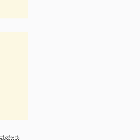
ು. ಮಹಜರು