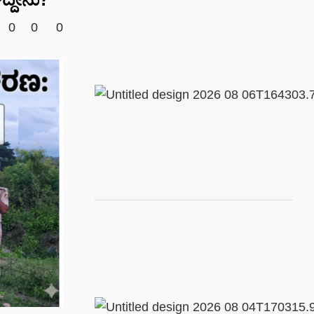
0
0
0