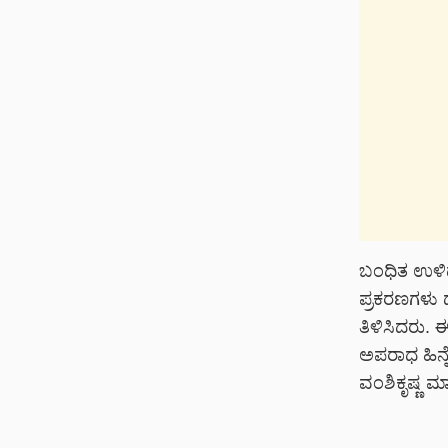
ಬಂಧಿತ ಉಳಿ
ಪ್ರಕರಣಗಳು 
ತಿಳಿಸಿದರು. 
ಅಪರಾಧ ಹಿನ್ನೆ
ವಂಶಿಕೃಷ್ಣ ಮಾಹ