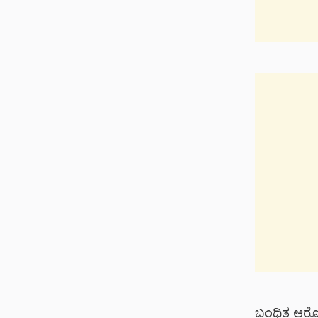
ಬಂಧಿತ ಆರೋಪ