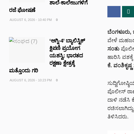
ಶಾಲೆ-ಕಾಲೇಜುಗಳಿಗೆ
ರಜೆ ಘೋಷಣೆ
AUGUST 6, 2026 - 10:40 PM
0
ಬೆಂಗಳೂರು, 
ವೇಳೆ ಮಹಜರು
‘ಅಗ್ನಿ-4’ ಬ್ಯಾಲಿಸ್ಟಿಕ್
ಕ್ಷಿಪಣಿ ಪ್ರಯೋಗ
ಸಂತು
ಪೊಲೀಸ
ಯಶಸ್ವಿ: ಭಾರತದ
ಹಾರಿಸಿ ವಶಕ್
ರಕ್ಷಣಾ ಕ್ಷೇತ್ರಕ್ಕೆ
ಕೆ. ವಂಶಿಕೃಷ್ಣ
ಮತ್ತೊಂದು ಗರಿ
AUGUST 6, 2026 - 10:23 PM
0
ಸುದ್ದಿಗೋಷ್ಠ
ಪೊಲೀಸ್ ಠಾಣೆ
ದಾಳಿ ನಡೆಸಿ
ರಚಿಸಲಾಗಿದ್
ತಿಳಿಸಿದರು.