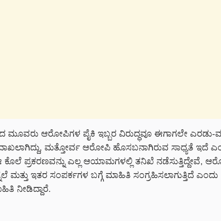
ದ ಮೂವರು ಆರೋಪಿಗಳ ಪೈಕಿ ಇಬ್ಬರ ವಿರುದ್ಧವೂ ಈಗಾಗಲೇ ಎರಡು-
ದಾಖಲಾಗಿದ್ದು, ಮತ್ತೋರ್ವ ಆರೋಪಿ ಹೊಸಬನಾಗಿರುವ ಸಾಧ್ಯತೆ ಇದೆ ಎ
ಈ ಕೊಲೆ ಪ್ರಕರಣವನ್ನು ಎಲ್ಲ ಆಯಾಮಗಳಲ್ಲಿ ತನಿಖೆ ನಡೆಸುತ್ತಿದ್ದೇವೆ, 
ಲೆ ಮತ್ತು ಇತರ ಸಂಪರ್ಕಗಳ ಬಗ್ಗೆ ಮಾಹಿತಿ ಸಂಗ್ರಹಿಸಲಾಗುತ್ತಿದೆ ಎಂದು ಡ
ಿತಿ ನೀಡಿದ್ದಾರೆ.