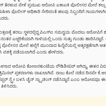
ಸ್ ತೆರಳುವ ವೇಳೆ ಪ್ರಮುಖ ಆರೋಪಿ ಏಕಾಏಕಿ ಪೊಲೀಸರ ಮೇಲೆ ಕಲ್ಲು ತ
. ಮಹಿಳಾ ಪೊಲೀಸ್ ಅಧಿಕಾರಿ ಸೇರಿದಂತೆ ಹಲವು ಸಿಬ್ಬಂದಿಗೆ ಗಾಯಗಳಾಗ
ಸಿದರು.
ಿಯಂತ್ರಣಕ್ಕೆ ತರಲು ಸ್ಥಳದಲ್ಲಿದ್ದ ಪಿಎಸ್‌ಐ ಸಮನ್ವಯ ಮೊದಲು ಆರೋಪಿಗ
ೆ, ನಂತರ ಎಚ್ಚರಿಕೆಯಾಗಿ ಗಾಳಿಯಲ್ಲಿ ಒಂದು ಸುತ್ತು ಗುಂಡು ಹಾರಿಸಿದ್ದಾರ
 ಪೊಲೀಸರ ಮೇಲೆ ಹಲ್ಲೆಗೆ ಮುಂದಾದ ಹಿನ್ನೆಲೆಯಲ್ಲಿ ಆತ್ಮರಕ್ಷಣೆಗಾಗಿ ಆತ
ಸಿ ವಶಕ್ಕೆ ಪಡೆಯಲಾಗಿದೆ ಎಂದು ಹೇಳಿದರು.
ಒಳಗಾದ ಆರೋಪಿ ಕೋಣನಕುಂಟೆಯ ರೌಡಿಶೀಟರ್ ಆಗಿದ್ದು, ಈತನ ವಿರು
ಚು ಕ್ರಿಮಿನಲ್ ಪ್ರಕರಣಗಳು ದಾಖಲಾಗಿವೆ. ರಾಜು ಕೊಲೆ ನಡೆದ ದಿನವೇ ಕೆ.
 ಪೆಪ್ಪರ್ ಸ್ಪ್ರೇ ಬಳಸಿ ಚೈನ್ ಸ್ನ್ಯಾಚಿಂಗ್ ನಡೆಸಿದ್ದಾನೆ ಎಂಬ ಆರೋಪವೂ
ತಿಳಿಸಿದರು.