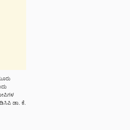
ಮೂರು
ಂದು
ಆರೋಪಿಗಳ
ಿಸಿಪಿ ಡಾ. ಕೆ.