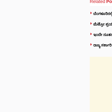
Related
Po
ಬೆಂಗಳೂರಿನಲ್
ಮೆಟ್ರೋ ಪ್ರಯ
ಇಂದೇ ನೂತನ 
ರಾಜ್ಯ ಸರ್ಕಾ