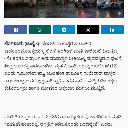
ಬೆಂಗಳೂರು (ಜುಲೈ 8):
ಬೆಂಗಳೂರು ಉತ್ತರ ತಾಲೂಕಿನ
ಕಾಡಯರಪ್ಪನಹಳ್ಳಿಯ ಸ್ಟ್ರಲಿಂಗ್ ಇಂಗ್ಲೀಷ್ ವಸತಿ ಶಾಲೆಯಲ್ಲಿ ಓದುತ್ತಿದ್ದ
6ನೇ ತರಗತಿ ವಿದ್ಯಾರ್ಥಿ ಅನುಮಾನಾಸ್ಪದ ರೀತಿಯಲ್ಲಿ ಮೃತಪಟ್ಟಿರುವ ಘಟನೆ
ತೀವ್ರ ಆತಂಕಕ್ಕೆ ಕಾರಣವಾಗಿದೆ. ಮೃತ ವಿದ್ಯಾರ್ಥಿಯನ್ನು ಗುರುಕಿರಣ್ (12)
ಎಂದು ಗುರುತಿಸಲಾಗಿದ್ದು, ಯಲಹಂಕ ತಾಲೂಕಿನ ಸುಬೇದಾರ್ ಪಾಳ್ಯದ
ರಾಘವೇಂದ್ರ ಅವರ ಪುತ್ರನಾಗಿದ್ದಾನೆ. ಮಗನ ಸಾವಿನ ಸುದ್ದಿ ತಿಳಿದ ತಕ್ಷಣ
ಕುಟುಂಬಸ್ಥರು ಹಾಗೂ ಪೋಷಕರ ಆಕ್ರಂದನ ಮುಗಿಲು ಮುಟ್ಟಿದೆ.
ಮಾಹಿತಿಯ ಪ್ರಕಾರ, ಇಂದು ಬೆಳಗ್ಗೆ ಶಾಲಾ ಶಿಕ್ಷಕರು ಪೋಷಕರಿಗೆ ಕರೆ ಮಾಡಿ,
“ಮಗನಿಗೆ ಹುಷಾರಿಲ್ಲ, ಆಸ್ಪತ್ರೆಗೆ ಕರೆದುಕೊಂಡು ಬಂದಿದ್ದೇವೆ” ಎಂದು