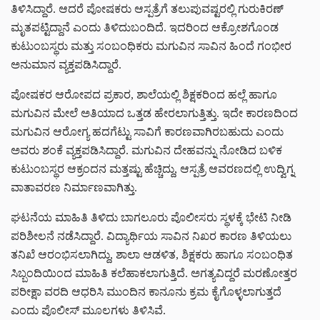
ತಿಳಿಸಿದ್ದಾರೆ. ಆದರೆ ಪೋಷಕರು ಆಸ್ಪತ್ರೆಗೆ ತಲುಪುವಷ್ಟರಲ್ಲಿ ಗುರುಕಿರಣ್
ಮೃತಪಟ್ಟಿದ್ದಾನೆ ಎಂದು ತಿಳಿದುಬಂದಿದೆ. ಇದರಿಂದ ಆಕ್ರೋಶಗೊಂಡ
ಕುಟುಂಬಸ್ಥರು ಮತ್ತು ಸಂಬಂಧಿಕರು ಮಗುವಿನ ಸಾವಿನ ಹಿಂದೆ ಗಂಭೀರ
ಅನುಮಾನ ವ್ಯಕ್ತಪಡಿಸಿದ್ದಾರೆ.
ಪೋಷಕರ ಆರೋಪದ ಪ್ರಕಾರ, ಶಾಲೆಯಲ್ಲಿ ಶಿಕ್ಷಕರಿಂದ ಹಲ್ಲೆ ಹಾಗೂ
ಮಗುವಿನ ಮೇಲೆ ಅತಿಯಾದ ಒತ್ತಡ ಹೇರಲಾಗುತ್ತಿತ್ತು. ಇದೇ ಕಾರಣದಿಂದ
ಮಗುವಿನ ಆರೋಗ್ಯ ಹದಗೆಟ್ಟು ಸಾವಿಗೆ ಕಾರಣವಾಗಿರಬಹುದು ಎಂದು
ಅವರು ಶಂಕೆ ವ್ಯಕ್ತಪಡಿಸಿದ್ದಾರೆ. ಮಗುವಿನ ದೇಹವನ್ನು ನೋಡಿದ ಬಳಿಕ
ಕುಟುಂಬಸ್ಥರ ಆಕ್ರಂದನ ಮತ್ತಷ್ಟು ಹೆಚ್ಚಿದ್ದು, ಆಸ್ಪತ್ರೆ ಆವರಣದಲ್ಲಿ ಉದ್ವಿಗ್ನ
ವಾತಾವರಣ ನಿರ್ಮಾಣವಾಗಿತ್ತು.
ಘಟನೆಯ ಮಾಹಿತಿ ತಿಳಿದು ಬಾಗಲೂರು ಪೊಲೀಸರು ಸ್ಥಳಕ್ಕೆ ಭೇಟಿ ನೀಡಿ
ಪರಿಶೀಲನೆ ನಡೆಸಿದ್ದಾರೆ. ವಿದ್ಯಾರ್ಥಿಯ ಸಾವಿನ ನಿಖರ ಕಾರಣ ತಿಳಿಯಲು
ತನಿಖೆ ಆರಂಭಿಸಲಾಗಿದ್ದು, ಶಾಲಾ ಆಡಳಿತ, ಶಿಕ್ಷಕರು ಹಾಗೂ ಸಂಬಂಧಿತ
ಸಿಬ್ಬಂದಿಯಿಂದ ಮಾಹಿತಿ ಕಲೆಹಾಕಲಾಗುತ್ತಿದೆ. ಅಗತ್ಯವಿದ್ದರೆ ಮರಣೋತ್ತರ
ಪರೀಕ್ಷಾ ವರದಿ ಆಧರಿಸಿ ಮುಂದಿನ ಕಾನೂನು ಕ್ರಮ ಕೈಗೊಳ್ಳಲಾಗುತ್ತದೆ
ಎಂದು ಪೊಲೀಸ್ ಮೂಲಗಳು ತಿಳಿಸಿವೆ.