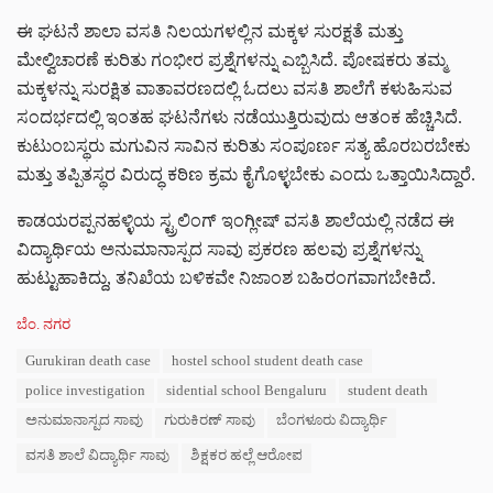
ಈ ಘಟನೆ ಶಾಲಾ ವಸತಿ ನಿಲಯಗಳಲ್ಲಿನ ಮಕ್ಕಳ ಸುರಕ್ಷತೆ ಮತ್ತು
ಮೇಲ್ವಿಚಾರಣೆ ಕುರಿತು ಗಂಭೀರ ಪ್ರಶ್ನೆಗಳನ್ನು ಎಬ್ಬಿಸಿದೆ. ಪೋಷಕರು ತಮ್ಮ
ಮಕ್ಕಳನ್ನು ಸುರಕ್ಷಿತ ವಾತಾವರಣದಲ್ಲಿ ಓದಲು ವಸತಿ ಶಾಲೆಗೆ ಕಳುಹಿಸುವ
ಸಂದರ್ಭದಲ್ಲಿ ಇಂತಹ ಘಟನೆಗಳು ನಡೆಯುತ್ತಿರುವುದು ಆತಂಕ ಹೆಚ್ಚಿಸಿದೆ.
ಕುಟುಂಬಸ್ಥರು ಮಗುವಿನ ಸಾವಿನ ಕುರಿತು ಸಂಪೂರ್ಣ ಸತ್ಯ ಹೊರಬರಬೇಕು
ಮತ್ತು ತಪ್ಪಿತಸ್ಥರ ವಿರುದ್ಧ ಕಠಿಣ ಕ್ರಮ ಕೈಗೊಳ್ಳಬೇಕು ಎಂದು ಒತ್ತಾಯಿಸಿದ್ದಾರೆ.
ಕಾಡಯರಪ್ಪನಹಳ್ಳಿಯ ಸ್ಟ್ರಲಿಂಗ್ ಇಂಗ್ಲೀಷ್ ವಸತಿ ಶಾಲೆಯಲ್ಲಿ ನಡೆದ ಈ
ವಿದ್ಯಾರ್ಥಿಯ ಅನುಮಾನಾಸ್ಪದ ಸಾವು ಪ್ರಕರಣ ಹಲವು ಪ್ರಶ್ನೆಗಳನ್ನು
ಹುಟ್ಟುಹಾಕಿದ್ದು, ತನಿಖೆಯ ಬಳಿಕವೇ ನಿಜಾಂಶ ಬಹಿರಂಗವಾಗಬೇಕಿದೆ.
C
ಬೆಂ. ನಗರ
a
T
Gurukiran death case
hostel school student death case
t
a
e
police investigation
sidential school Bengaluru
student death
g
g
s
ಅನುಮಾನಾಸ್ಪದ ಸಾವು
ಗುರುಕಿರಣ್ ಸಾವು
ಬೆಂಗಳೂರು ವಿದ್ಯಾರ್ಥಿ
o
:
r
ವಸತಿ ಶಾಲೆ ವಿದ್ಯಾರ್ಥಿ ಸಾವು
ಶಿಕ್ಷಕರ ಹಲ್ಲೆ ಆರೋಪ
i
e