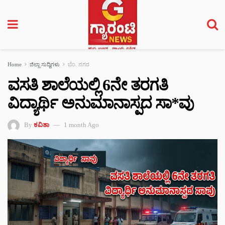
Home
ಜಿಲ್ಲಾ ಸುದ್ದಿಗಳು
ಬೆಂ. ನಗರ
ವಸತಿ ಶಾಲೆಯಲ್ಲಿ 6ನೇ ತರಗತಿ
ವಿದ್ಯಾರ್ಥಿ ಅನುಮಾನಾಸ್ಪದ ಸಾ*ವು
By
ಕವಿತಾ
1 month Ago