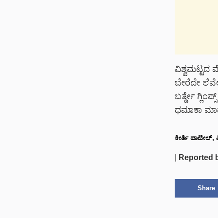
ವಿಶ್ವಮಟ್ಟದ ಮ
ಬೇರೆದೇ ಲೆವೆ
ಬರ್ತ್ಡೇ ಗ್ಲಿ
ಧಮಾಕಾ ಮಾ
ಕೀರ್ತಿ ಪಾಟೀಲ್, 
|
Reported 
Share