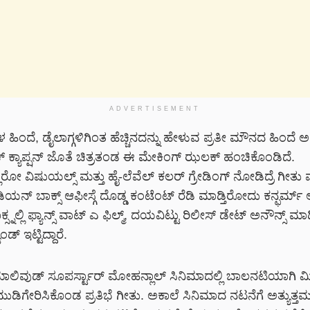
ADVERTISEMENT
ಯಗಳ ಹಿಂದೆ, ಡೈಲಾಗ್ಗಳಿಗಿಂತ ಹೆಚ್ಚಿನದನ್ನು ಹೇಳುವ ಪ್ರತೀ ಮೌನದ ಹಿಂದೆ ಅವ
 ಕ್ಯಾಪ್ಷನ್ ಜೊತೆ ಚಿತ್ರತಂಡ ಈ ಮೇಕಿಂಗ್ ಝಲಕ್ ಹಂಚಿಕೊಂಡಿದೆ.
ರೋ ವಿಷುಯಲ್ಸ್ ಮತ್ತು ಹೈ-ಲೆವೆಲ್ ಕಲರ್ ಗ್ರೇಡಿಂಗ್ ನೋಡಿದ್ರೆ ಗೀತು
ಯನ್ ಬಾಕ್ಸ್ ಆಫೀಸ್ಗೆ ದೊಡ್ಡ ಕಂಟೆಂಟ್ ರೆಡಿ ಮಾಡ್ತಿರೋದು ಕನ್ಫರ್ಮ್ ಆ
ಸ್ನಲ್ಲಿ ಫ್ಯಾನ್ಸ್ ವಾಟ್ ಎ ಫಿಲ್ಮ್, ದಯವಿಟ್ಟು ರಿಲೀಸ್ ಡೇಟ್ ಅನೌನ್ಸ್ 
ಂಡ್ ಇಟ್ಟಿದ್ದಾರೆ.
ಮಾಲಿವುಡ್ ಸೂಪರ್ಸ್ಟಾರ್ ಮೋಹನ್ಲಾಲ್ ಸಿನಿಮಾದಲ್ಲಿ ಬಾಲನಟಿಯಾಗಿ ಮ
ತಿ ಮುಡಿಗೇರಿಸಿಕೊಂಡ ಪ್ರತಿಭೆ ಗೀತು. ಅಕಾಲೆ ಸಿನಿಮಾದ ನಟನೆಗೆ ಅತ್ಯುತ್ತ