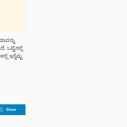
ಿಮಾವನ್ನು
 ಒಟ್ಟಿನಲ್ಲಿ
ಿ ಇನ್ನೆಷ್ಟು
Share