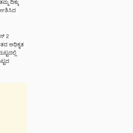
್ಮ ದಿಕ್ಕು
ದೇಶಿಸಿದ
ಸ್ 2
ಭಾರತದ ಅಧಿಕೃತ
್ಟದಲ್ಲಿ
ಟ್ಟದ