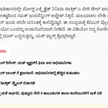
 ಇತಿಹಾಸದಲ್ಲೇ ಮೋಸ್ಟ್ ಎಕ್ಸ್ಪೆಕ್ಟೆಡ್ ಸಿನಿಮಾ ಟಾಕ್ಸಿಕ್ ಎ ಫೇರಿ ಟೇಲ್ ಫಾ
 ಅಡ್ಡಾದಿಂದ ಸಖತ್ ಇಂಟರೆಸ್ಟಿಂಗ್ ಅಪ್ಡೇಟ್ ಸಿಕ್ಕಿದೆ. ಮಲಯಾಳಂ ಲೇಡಿ ಡ
ಂದು 45ನೇ ವಸಂತಕ್ಕೆ ಕಾಲಿಟ್ಟಿದ್ದಾರೆ. ಈ ಸಂಭ್ರಮಕ್ಕೆ ಕೆವಿಎನ್ ಪ್ರೊಡಕ್
ಿಡಿಯೋ ಒಂದನ್ನು ಉಡುಗೊರೆಯಾಗಿ ನೀಡಿದೆ. ಈ ವಿಡಿಯೋ ಸದ್ಯ ಸೋಶ
ಳ್ ಎಬ್ಬಿಸುತ್ತಿದ್ದು, ಯಶ್ ಫ್ಯಾನ್ಸ್ ಥ್ರಿಲ್ಲಾಗಿದ್ದಾರೆ.
sts
್ರೇಲರ್ ರಿಲೀಸ್: ಯಶ್‌ ಆ್ಯಕ್ಷನ್‌ಗೆ ಫಿದಾ ಆದ ಅಭಿಮಾನಿಗಳು
್ರೈಲರ್‌ ಲಾಂಚ್ ಗೆ ಕ್ಷಣಗಣನೆ: ಅಭಿಮಾನಿಗಳಲ್ಲಿ ಹೆಚ್ಚಿದ ಕುತೂಹಲ
ಾಕ್ಸಿಕ್’ ಟ್ರೈಲರ್ ಬಿಡುಗಡೆ
 ಮಳೆ ಆರ್ಭಟ; ಪುತ್ತೂರು ಸೇರಿ 4 ತಾಲೂಕುಗಳ ಶಾಲಾ-ಕಾಲೇಜುಗಳಿಗೆ ನಾಳೆ ರಜೆ