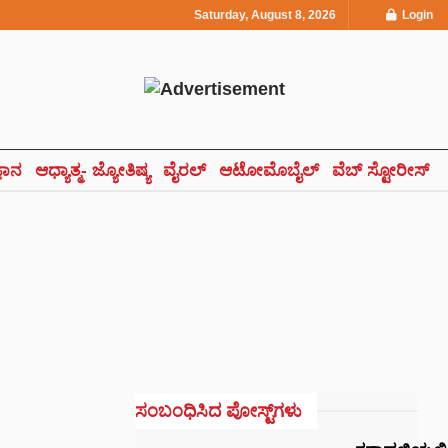
Saturday, August 8, 2026
Login
್ಞಾನ
ಆಧ್ಯಾತ್ಮ- ಜ್ಯೋತಿಷ್ಯ
ವೈರಲ್
ಆಟೋಮೊಬೈಲ್
ವೆಬ್ ಸ್ಟೋರೀಸ್
ಸಂಬಂಧಿಸಿದ ಪೋಸ್ಟ್‌ಗಳು