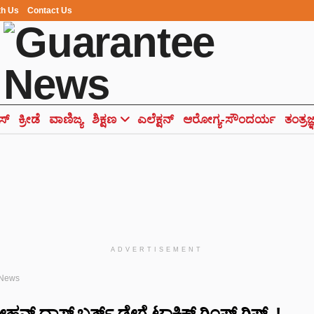
th Us
Contact Us
ಸ್
ಕ್ರೀಡೆ
ವಾಣಿಜ್ಯ
ಶಿಕ್ಷಣ
ಎಲೆಕ್ಷನ್
ಆರೋಗ್ಯ-ಸೌಂದರ್ಯ
ತಂತ್ರಜ
ADVERTISEMENT
 News
್ ದಾಸ್ ಬರ್ತ್ ಡೇಗೆ ಟಾಕ್ಸಿಕ್ ಗ್ಲಿಂಪ್ಸ್ ಗಿಫ್ಟ್..!