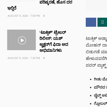
ಪರಿಷ್ಕರಣೆ, ಹೊಸ ದರ
ಇಲ್ಲಿದೆ
AUGUST 8, 2026 - 7:58 PM
0
‘ಟಾಕ್ಸಿಕ್’ ಟ್ರೇಲರ್
ರಿಲೀಸ್: ಯಶ್‌
ಟಾಕ್ಸಿಕ್ ಅಡ್
ಆ್ಯಕ್ಷನ್‌ಗೆ ಫಿದಾ ಆದ
ಮೋಹನ್ ದಾಸ್
ಅಭಿಮಾನಿಗಳು
ಬಿಡುಗಡೆ ಮಾಡ
ಹೇಳುವವರೆಗಿ
AUGUST 8, 2026 - 7:30 PM
0
ಪವರ್ ಪ್ಯಾಕ್ಡ್
ಗೀತು ಮೋಹನ
ಮೌನದ ಹಿ
ಚೈಲ್ಡ್ ಆರ್
ಗ್ಲೋಬಲ್ 