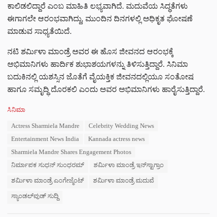
ಕಾಲಿಡಲಿದ್ದಾರೆ ಎಂಬ ಮಾಹಿತಿ ಲಭ್ಯವಾಗಿದೆ. ಮದುವೆಯ ಸಿದ್ಧತೆಗಳು
ಈಗಾಗಲೇ ಆರಂಭವಾಗಿದ್ದು, ಮುಂದಿನ ದಿನಗಳಲ್ಲಿ ಅಧಿಕೃತ ಘೋಷಣೆ
ಮಾಡುವ ಸಾಧ್ಯತೆಯಿದೆ.
ನಟಿ ಶರ್ಮಿಳಾ ಮಾಂಡ್ರೆ ಅವರ ಈ ಹೊಸ ಜೀವನದ ಆರಂಭಕ್ಕೆ
ಅಭಿಮಾನಿಗಳು ಹಾರ್ದಿಕ ಶುಭಾಶಯಗಳನ್ನು ತಿಳಿಸುತ್ತಿದ್ದಾರೆ. ಸಿನಿಮಾ
ಬದುಕಿನಲ್ಲಿ ಯಶಸ್ಸಿನ ಜೊತೆಗೆ ವೈಯಕ್ತಿಕ ಜೀವನದಲ್ಲಿಯೂ ಸಂತೋಷ
ಹಾಗೂ ಸಮೃದ್ಧಿ ದೊರಕಲಿ ಎಂದು ಅವರ ಅಭಿಮಾನಿಗಳು ಹಾರೈಸುತ್ತಿದ್ದಾರೆ.
C
ಸಿನಿಮಾ
a
T
Actress Sharmiela Mandre
Celebrity Wedding News
t
a
e
Entertainment News India
Kannada actress news
g
g
s
Sharmiela Mandre Shares Engagement Photos
o
:
r
ನಿರ್ಮಾಪಕ ಸುಧನ್ ಸುಂಧರಮ್
ಶರ್ಮಿಳಾ ಮಾಂಡ್ರೆ ಇನ್‌ಸ್ಟಾಗ್ರಾಂ
i
e
ಶರ್ಮಿಳಾ ಮಾಂಡ್ರೆ ಎಂಗೇಜ್ಮೆಂಟ್
ಶರ್ಮಿಳಾ ಮಾಂಡ್ರೆ ಮದುವೆ
s
ಸ್ಯಾಂಡಲ್‌ವುಡ್ ಸುದ್ದಿ
: