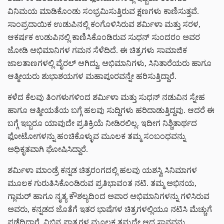
ವಿನಿಮಯ ಮಾಡಿಕೊಂಡು ಸಂಭ್ರಮಿಸುತ್ತಿರುವ ಕ್ಷಣಗಳು ಕಾಣಿಸುತ್ತವೆ.
ಸಾಂಪ್ರದಾಯಿಕ ಉಡುಪಿನಲ್ಲಿ ಕಂಗೊಳಿಸಿರುವ ಶರ್ಮಿಳಾ ಮತ್ತು ಸರಳ,
ಆಕರ್ಷಕ ಉಡುಪಿನಲ್ಲಿ ಕಾಣಿಸಿಕೊಂಡಿರುವ ಸುಧನ್ ಸುಂದರಂ ಅವರ
ಜೋಡಿ ಅಭಿಮಾನಿಗಳ ಗಮನ ಸೆಳೆದಿದೆ. ಈ ಚಿತ್ರಗಳು ಸಾಮಾಜಿಕ
ಜಾಲತಾಣಗಳಲ್ಲಿ ವೈರಲ್ ಆಗಿದ್ದು, ಅಭಿಮಾನಿಗಳು, ಸಿನಿತಾರೆಯರು ಹಾಗೂ
ಆತ್ಮೀಯರು ಶುಭಾಶಯಗಳ ಮಹಾಪೂರವನ್ನೇ ಹರಿಸುತ್ತಿದ್ದಾರೆ.
ಕಳೆದ ಕೆಲವು ತಿಂಗಳುಗಳಿಂದ ಶರ್ಮಿಳಾ ಮತ್ತು ಸುಧನ್ ನಡುವಿನ ಸ್ನೇಹ
ಹಾಗೂ ಆತ್ಮೀಯತೆಯ ಬಗ್ಗೆ ಹಲವು ಸುದ್ದಿಗಳು ಹರಿದಾಡುತ್ತಿದ್ದವು. ಆದರೆ ಈ
ಬಗ್ಗೆ ಇಬ್ಬರೂ ಯಾವುದೇ ಪ್ರತಿಕ್ರಿಯೆ ನೀಡಿರಲಿಲ್ಲ. ಇದೀಗ ನಿಶ್ಚಿತಾರ್ಥದ
ಫೋಟೋಗಳನ್ನು ಹಂಚಿಕೊಳ್ಳುವ ಮೂಲಕ ತಮ್ಮ ಸಂಬಂಧವನ್ನು
ಅಧಿಕೃತವಾಗಿ ಘೋಷಿಸಿದ್ದಾರೆ.
ಶರ್ಮಿಳಾ ಮಾಂಡ್ರೆ ಕನ್ನಡ ಚಿತ್ರರಂಗದಲ್ಲಿ ಹಲವು ಯಶಸ್ವಿ ಸಿನಿಮಾಗಳ
ಮೂಲಕ ಗುರುತಿಸಿಕೊಂಡಿರುವ ಪ್ರತಿಭಾವಂತ ನಟಿ. ತಮ್ಮ ಅಭಿನಯ,
ಗ್ಲಾಮರ್ ಹಾಗೂ ನೃತ್ಯ ಕೌಶಲ್ಯದಿಂದ ಅಪಾರ ಅಭಿಮಾನಿಗಳನ್ನು ಗಳಿಸಿರುವ
ಅವರು, ಕನ್ನಡದ ಜೊತೆಗೆ ಇತರ ಭಾಷೆಗಳ ಚಿತ್ರಗಳಲ್ಲಿಯೂ ನಟಿಸಿ ಮೆಚ್ಚುಗೆ
ಪಡೆದಿದ್ದಾರೆ. ವಿಭಿನ್ನ ಪಾತ್ರಗಳ ಮೂಲಕ ತಮ್ಮದೇ ಆದ ಸ್ಥಾನವನ್ನು