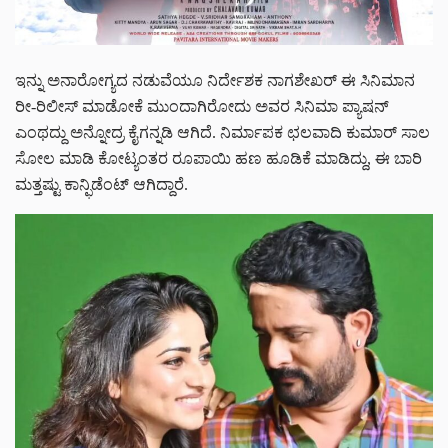
ಇನ್ನು ಅನಾರೋಗ್ಯದ ನಡುವೆಯೂ ನಿರ್ದೇಶಕ ನಾಗಶೇಖರ್ ಈ ಸಿನಿಮಾನ
ರೀ-ರಿಲೀಸ್ ಮಾಡೋಕೆ ಮುಂದಾಗಿರೋದು ಅವರ ಸಿನಿಮಾ ಪ್ಯಾಷನ್
ಎಂಥದ್ದು ಅನ್ನೋದ್ರ ಕೈಗನ್ನಡಿ ಆಗಿದೆ. ನಿರ್ಮಾಪಕ ಛಲವಾದಿ ಕುಮಾರ್ ಸಾಲ
ಸೋಲ ಮಾಡಿ ಕೋಟ್ಯಂತರ ರೂಪಾಯಿ ಹಣ ಹೂಡಿಕೆ ಮಾಡಿದ್ದು, ಈ ಬಾರಿ
ಮತ್ತಷ್ಟು ಕಾನ್ಫಿಡೆಂಟ್ ಆಗಿದ್ದಾರೆ.