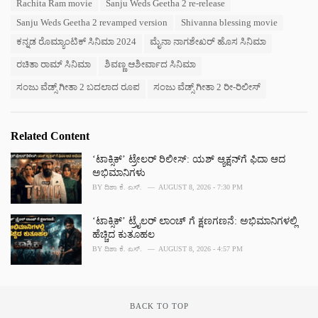
Rachita Ram movie
Sanju Weds Geetha 2 re-release
g
g
s
Sanju Weds Geetha 2 revamped version
Shivanna blessing movie
o
:
r
ಕನ್ನಡ ರೊಮ್ಯಾಂಟಿಕ್ ಸಿನಿಮಾ 2024
ಮೈನಾ ನಾಗಶೇಖರ್ ಹೊಸ ಸಿನಿಮಾ
i
e
ರಚಿತಾ ರಾಮ್ ಸಿನಿಮಾ
ಶಿವಣ್ಣ ಆಶೀರ್ವಾದ ಸಿನಿಮಾ
s
ಸಂಜು ವೆಡ್ಸ್ ಗೀತಾ 2 ಬದಲಾದ ರೂಪ
ಸಂಜು ವೆಡ್ಸ್ ಗೀತಾ 2 ರೀ-ರಿಲೀಸ್
:
Related Content
‘ಟಾಕ್ಸಿಕ್’ ಟ್ರೇಲರ್ ರಿಲೀಸ್: ಯಶ್‌ ಆ್ಯಕ್ಷನ್‌ಗೆ ಫಿದಾ ಆದ
ಅಭಿಮಾನಿಗಳು
BY
ದಿಶಾ ಕೆ. ಎಸ್.
AUGUST 8, 2026 - 7:30 PM
‘ಟಾಕ್ಸಿಕ್’ ಟ್ರೈಲರ್‌ ಲಾಂಚ್ ಗೆ ಕ್ಷಣಗಣನೆ: ಅಭಿಮಾನಿಗಳಲ್ಲಿ
ಹೆಚ್ಚಿದ ಕುತೂಹಲ
BY
ದಿಶಾ ಕೆ. ಎಸ್.
AUGUST 8, 2026 - 4:57 PM
BACK TO TOP