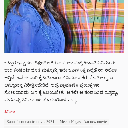
ಒಟ್ಟಾರೆ ಇಷ್ಟು ಕಲರ್‌‌ಫುಲ್ ಆಗಿರೋ ಸಂಜು ವೆಡ್ಸ್ ಗೀತಾ-2 ಸಿನಿಮಾ ಈ
ಬಾರಿ ಕಂಟೆಂಟ್ ಜೊತೆ ಮತ್ತೊಮ್ಮೆ ಇದೇ ಜೂನ್ 6ಕ್ಕೆ ಎಲ್ಲೆಡೆ ರೀ- ರಿಲೀಸ್
ಆಗ್ತಿದೆ. ಜನ ಈ ಬಾರಿ ಕೈ ಹಿಡೀತಾರಾ..? ನಿರ್ಮಾಪಕರು ಸೇಫ್ ಆಗ್ತಾರಾ
ಅನ್ನೋದನ್ನ ನಿರೀಕ್ಷಿಸಬೇಕಿದೆ. ಆದ್ರೆ ಪ್ರಾಮಾಣಿಕ ಪ್ರಯತ್ನಗಳು
ಸೋಲಬಾರದು. ಜನ ಕೈ ಹಿಡಿಯಬೇಕು. ಆಗಲೇ ಆ ತಂಡದಿಂದ ಮತ್ತಷ್ಟು,
ಮಗದಷ್ಟು ಸಿನಿಮಾಗಳು ಹೊರಬರೋಕೆ ಸಾಧ್ಯ.
C
ಸಿನಿಮಾ
a
T
Kannada romantic movie 2024
Meena Nagashekar new movie
t
a
e