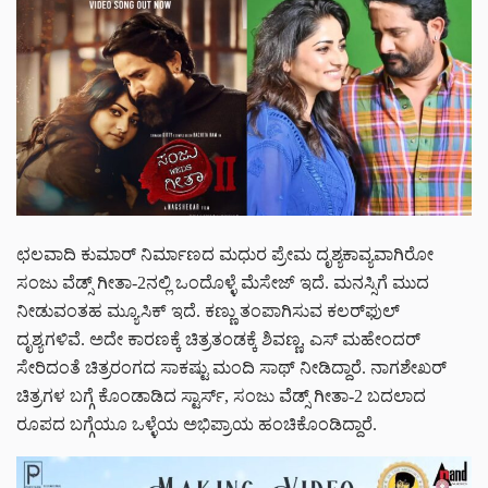
ಛಲವಾದಿ ಕುಮಾರ್ ನಿರ್ಮಾಣದ ಮಧುರ ಪ್ರೇಮ ದೃಶ್ಯಕಾವ್ಯವಾಗಿರೋ
ಸಂಜು ವೆಡ್ಸ್ ಗೀತಾ-2ನಲ್ಲಿ ಒಂದೊಳ್ಳೆ ಮೆಸೇಜ್ ಇದೆ. ಮನಸ್ಸಿಗೆ ಮುದ
ನೀಡುವಂತಹ ಮ್ಯೂಸಿಕ್ ಇದೆ. ಕಣ್ಣು ತಂಪಾಗಿಸುವ ಕಲರ್‌ಫುಲ್
ದೃಶ್ಯಗಳಿವೆ. ಅದೇ ಕಾರಣಕ್ಕೆ ಚಿತ್ರತಂಡಕ್ಕೆ ಶಿವಣ್ಣ, ಎಸ್ ಮಹೇಂದರ್
ಸೇರಿದಂತೆ ಚಿತ್ರರಂಗದ ಸಾಕಷ್ಟು ಮಂದಿ ಸಾಥ್ ನೀಡಿದ್ದಾರೆ. ನಾಗಶೇಖರ್
ಚಿತ್ರಗಳ ಬಗ್ಗೆ ಕೊಂಡಾಡಿದ ಸ್ಟಾರ್ಸ್‌, ಸಂಜು ವೆಡ್ಸ್ ಗೀತಾ-2 ಬದಲಾದ
ರೂಪದ ಬಗ್ಗೆಯೂ ಒಳ್ಳೆಯ ಅಭಿಪ್ರಾಯ ಹಂಚಿಕೊಂಡಿದ್ದಾರೆ.