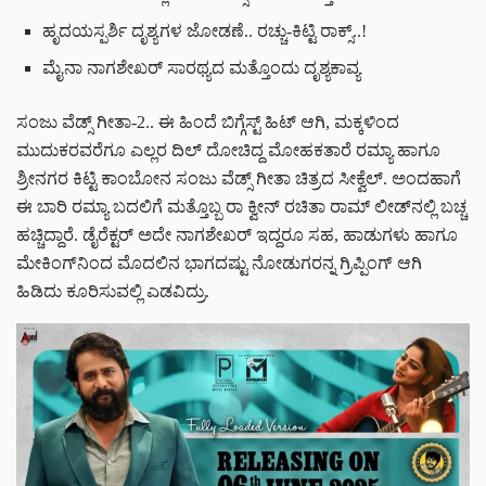
ಹೃದಯಸ್ಪರ್ಶಿ ದೃಶ್ಯಗಳ ಜೋಡಣೆ.. ರಚ್ಚು-ಕಿಟ್ಟಿ ರಾಕ್ಸ್..!
ಮೈನಾ ನಾಗಶೇಖರ್ ಸಾರಥ್ಯದ ಮತ್ತೊಂದು ದೃಶ್ಯಕಾವ್ಯ
ಸಂಜು ವೆಡ್ಸ್ ಗೀತಾ-2.. ಈ ಹಿಂದೆ ಬಿಗ್ಗೆಸ್ಟ್ ಹಿಟ್ ಆಗಿ, ಮಕ್ಕಳಿಂದ
ಮುದುಕರವರೆಗೂ ಎಲ್ಲರ ದಿಲ್ ದೋಚಿದ್ದ ಮೋಹಕತಾರೆ ರಮ್ಯಾ ಹಾಗೂ
ಶ್ರೀನಗರ ಕಿಟ್ಟಿ ಕಾಂಬೋನ ಸಂಜು ವೆಡ್ಸ್ ಗೀತಾ ಚಿತ್ರದ ಸೀಕ್ವೆಲ್. ಅಂದಹಾಗೆ
ಈ ಬಾರಿ ರಮ್ಯಾ ಬದಲಿಗೆ ಮತ್ತೊಬ್ಬ ರಾ ಕ್ವೀನ್ ರಚಿತಾ ರಾಮ್ ಲೀಡ್‌‌ನಲ್ಲಿ ಬಚ್ಚ
ಹಚ್ಚಿದ್ದಾರೆ. ಡೈರೆಕ್ಟರ್ ಅದೇ ನಾಗಶೇಖರ್ ಇದ್ದರೂ ಸಹ, ಹಾಡುಗಳು ಹಾಗೂ
ಮೇಕಿಂಗ್‌ನಿಂದ ಮೊದಲಿನ ಭಾಗದಷ್ಟು ನೋಡುಗರನ್ನ ಗ್ರಿಪ್ಪಿಂಗ್ ಆಗಿ
ಹಿಡಿದು ಕೂರಿಸುವಲ್ಲಿ ಎಡವಿದ್ರು.