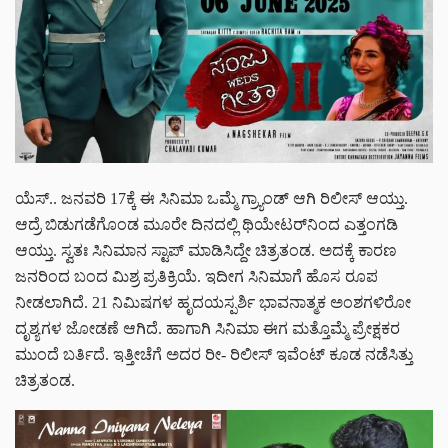
ಯೆಸ್.. ಜನವರಿ 17ಕ್ಕೆ ಈ ಸಿನಿಮಾ ಒಮ್ಮೆ ಗ್ರ್ಯಾಂಡ್ ಆಗಿ ರಿಲೀಸ್ ಆಯ್ತು.
ಆದ್ರೆ ಬಿಡುಗಡೆಗೊಂಡ ಮೂರೇ ದಿನದಲ್ಲಿ ಥಿಯೇಟರ್‌ನಿಂದ ಎತ್ತಂಗಡಿ
ಆಯ್ತು. ಸ್ವತಃ ಸಿನಿಮಾನ ಸ್ಟಾಪ್ ಮಾಡಿಸಿದ್ದೇ ಚಿತ್ರತಂಡ. ಅದಕ್ಕೆ ಕಾರಣ
ಜನರಿಂದ ಬಂದ ಮಿಶ್ರ ಪ್ರತಿಕ್ರಿಯೆ. ಇದೀಗ ಸಿನಿಮಾಗೆ ಹೊಸ ರೂಪ
ನೀಡಲಾಗಿದೆ. 21 ನಿಮಿಷಗಳ ಹೃದಯಸ್ಪರ್ಶಿ ಭಾವನಾತ್ಮಕ ಅಂಶಗಳಿರೋ
ದೃಶ್ಯಗಳ ಜೋಡಣೆ ಆಗಿದೆ. ಹಾಗಾಗಿ ಸಿನಿಮಾ ಈಗ ಮತ್ತೊಮ್ಮೆ ಪ್ರೇಕ್ಷಕರ
ಮುಂದೆ ಬರ್ತಿದೆ. ಇತ್ತೀಚೆಗೆ ಅದರ ರೀ- ರಿಲೀಸ್ ಇವೆಂಟ್ ಕೂಡ ನಡೆಸಿತ್ತು
ಚಿತ್ರತಂಡ.