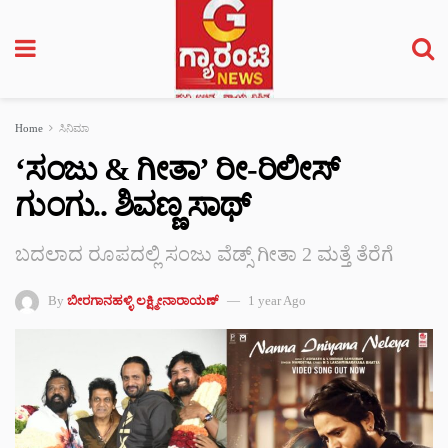
Home
ಸಿನಿಮಾ
‘ಸಂಜು & ಗೀತಾ’ ರೀ-ರಿಲೀಸ್
ಗುಂಗು.. ಶಿವಣ್ಣ ಸಾಥ್
ಬದಲಾದ ರೂಪದಲ್ಲಿ ಸಂಜು ವೆಡ್ಸ್ ಗೀತಾ 2 ಮತ್ತೆ ತೆರೆಗೆ
By
ಬೀರಗಾನಹಳ್ಳಿ ಲಕ್ಷ್ಮೀನಾರಾಯಣ್
1 year Ago