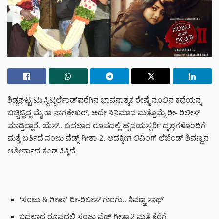
ಶಿಡ್ಲಘಟ್ಟ ಟು ಸ್ವಿಟ್ಜರ್ಲೆಂಡ್‌‌ವರೆಗಿನ ಭಾವನಾತ್ಮಕ ರೇಷ್ಮೆ ನೂಲಿನ ಕಥೆಯನ್ನ
ಬಿಚ್ಚಿಟ್ಟಿದ್ದ ಮೈನಾ ನಾಗಶೇಖರ್, ಅದೇ ಸಿನಿಮಾದ ಮತ್ತೊಮ್ಮೆ ರೀ- ರಿಲೀಸ್
ಮಾಡ್ತಿದ್ದಾರೆ. ಯೆಸ್.. ಬದಲಾದ ರೂಪದಲ್ಲಿ ಹೃದಯಸ್ಪರ್ಶಿ ದೃಶ್ಯಗಳೊಂದಿಗೆ
ಮತ್ತೆ ಬರ್ತಿದೆ ಸಂಜು ವೆಡ್ಸ್ ಗೀತಾ-2. ಅದಕ್ಕೀಗ ಲಿವಿಂಗ್ ಲೆಜೆಂಡ್ ಶಿವಣ್ಣನ
ಆಶೀರ್ವಾದ ಕೂಡ ಸಿಕ್ಕಿದೆ.
‘ಸಂಜು & ಗೀತಾ’ ರೀ-ರಿಲೀಸ್ ಗುಂಗು.. ಶಿವಣ್ಣ ಸಾಥ್
ಬದಲಾದ ರೂಪದಲ್ಲಿ ಸಂಜು ವೆಡ್ಸ್ ಗೀತಾ 2 ಮತ್ತೆ ತೆರೆಗೆ