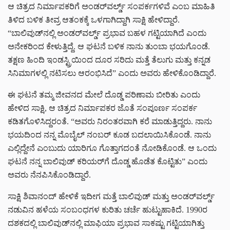
ಆ ಚಿತ್ರದ ನಿರ್ಮಾಪಕರಿಗೆ ಅಂಡರ್‌ವರ್ಲ್ಡ್ ಸಂಪರ್ಕಗಳಿವೆ ಎಂಬ ಮಾಹಿತಿ
ತಿಳಿದ ಬಳಿಕ ತೀವ್ರ ಆತಂಕಕ್ಕೆ ಒಳಗಾಗಿದ್ದಾಗಿ ಸಾಕ್ಷಿ ಹೇಳಿದ್ದಾರೆ.
“ಬಾಲಿವುಡ್‌ನಲ್ಲಿ ಅಂಡರ್‌ವರ್ಲ್ಡ್ ಪ್ರಭಾವ ಬಹಳ ಗಟ್ಟಿಯಾಗಿದೆ ಎಂದು
ಅನೇಕರಿಂದ ಕೇಳುತ್ತಿದ್ದೆ. ಆ ಘಟನೆ ಬಳಿಕ ನಾನು ತುಂಬಾ ಭಯಗೊಂಡೆ.
ತಕ್ಷಣ ಹಿಂದಿ ಇಂಡಸ್ಟ್ರಿಯಿಂದ ದೂರ ಸರಿದು ಮತ್ತೆ ತೆಲುಗು ಮತ್ತು ಕನ್ನಡ
ಸಿನಿಮಾಗಳಲ್ಲಿ ನಟಿಸಲು ಆರಂಭಿಸಿದೆ” ಎಂದು ಅವರು ಹೇಳಿಕೊಂಡಿದ್ದಾರೆ.
ಈ ಘಟನೆ ತಮ್ಮ ಜೀವನದ ಮೇಲೆ ದೊಡ್ಡ ಪರಿಣಾಮ ಬೀರಿತು ಎಂದು
ಹೇಳಿದ ಸಾಕ್ಷಿ, ಆ ಚಿತ್ರದ ನಿರ್ಮಾಪಕರ ಜೊತೆ ಸಂಪೂರ್ಣ ಸಂಪರ್ಕ
ಕಡಿತಗೊಳಿಸಿದ್ದರಂತೆ. “ಅವರು ನಿರಂತರವಾಗಿ ಕರೆ ಮಾಡುತ್ತಿದ್ದರು. ನಾನು
ಭಯದಿಂದ ನನ್ನ ಮೊಬೈಲ್ ನಂಬರ್ ಕೂಡ ಬದಲಾಯಿಸಿಕೊಂಡೆ. ನಾನು
ಎಲ್ಲಿದ್ದೇನೆ ಎಂಬುದು ಯಾರಿಗೂ ಗೊತ್ತಾಗದಂತೆ ನೋಡಿಕೊಂಡೆ. ಆ ಒಂದು
ಘಟನೆ ನನ್ನ ಬಾಲಿವುಡ್ ಕರಿಯರ್‌ಗೆ ದೊಡ್ಡ ಹೊಡೆತ ಕೊಟ್ಟಿತು” ಎಂದು
ಅವರು ನೆನಪಿಸಿಕೊಂಡಿದ್ದಾರೆ.
ಸಾಕ್ಷಿ ಶಿವಾನಂದ್ ಹೇಳಿಕೆ ಇದೀಗ ಮತ್ತೆ ಬಾಲಿವುಡ್ ಮತ್ತು ಅಂಡರ್‌ವರ್ಲ್ಡ್
ನಡುವಿನ ಹಳೆಯ ಸಂಬಂಧಗಳ ಕುರಿತು ಚರ್ಚೆ ಹುಟ್ಟುಹಾಕಿದೆ. 1990ರ
ದಶಕದಲ್ಲಿ ಬಾಲಿವುಡ್‌ನಲ್ಲಿ ಮಾಫಿಯಾ ಪ್ರಭಾವ ಸಾಕಷ್ಟು ಗಟ್ಟಿಯಾಗಿತ್ತು