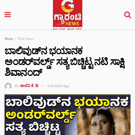
Home
Flash News
ಬಾಲಿವುಡ್‌ನ ಭಯಾನಕ
ಅಂಡರ್‌ವರ್ಲ್ಡ್ ಸತ್ಯ ಬಿಚ್ಚಿಟ್ಟ ನಟಿ ಸಾಕ್ಷಿ
ಶಿವಾನಂದ್
By
ಶಾಲಿನಿ ಕೆ. ಡಿ
3 months Ago