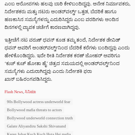
ಎಂಬ ಆರೋಪಗಳು ಹಲವು ಬಾರಿ ಕೇಳಿಬಂದಿದ್ದವು. ಅನೇಕ ನಿರ್ಮಾಪಕರು,
ನಿರ್ದೇಶಕರು ಮತ್ತು ನಟರು ಅಂಡರ್‌ವರ್ಲ್ಡ್ ಒತ್ತಡ, ಬೆದರಿಕೆ ಹಾಗೂ
ಹಣಕಾಸಿನ ಸಮಸ್ಯೆಗಳನ್ನು ಎದುರಿಸಿದ್ದರು ಎಂಬ ವರದಿಗಳು ಅಂದಿನ
ದಿನಗಳಲ್ಲಿ ವ್ಯಾಪಕ ಚರ್ಚೆಗೆ ಕಾರಣವಾಗಿದ್ದವು.
ಇತ್ತೀಚೆಗೆ ನಟ
ವರುಣ್ ಧವನ್
ಕೂಡ ತಮ್ಮ ತಂದೆ, ನಿರ್ದೇಶಕ
ಡೇವಿಡ್
ಧವನ್
ಅವರಿಗೆ ಅಂಡರ್‌ವರ್ಲ್ಡ್‌ನಿಂದ ಬೆದರಿಕೆ ಕರೆಗಳು ಬಂದಿದ್ದವು ಎಂದು
ಹೇಳಿಕೊಂಡಿದ್ದರು. ಇದೇ ರೀತಿ ನಿರ್ದೇಶಕ
ಕರಣ್ ಜೋಹರ್
ಅವರಿಗೂ
‘ಕುಚ್ ಕುಚ್ ಹೋತಾ ಹೈ’ ಚಿತ್ರದ ಸಮಯದಲ್ಲಿ ಅಂಡರ್‌ವರ್ಲ್ಡ್‌ನಿಂದ
ಸಮಸ್ಯೆಗಳು ಎದುರಾಗಿದ್ದವು ಎಂದು ನಿರ್ದೇಶಕಿ
ಫರಾ
ಖಾನ್
ಬಹಿರಂಗಪಡಿಸಿದ್ದರು.
C
Flash News
,
ಸಿನಿಮಾ
a
T
90s Bollywood actress underworld fear
t
a
e
Bollywood mafia threats to actors
g
g
s
Bollywood underworld connection truth
o
:
r
Galate Aliyandiru Sakshi Shivanand
i
Karan Johar Kuch Kuch Hota Hai mafia
e