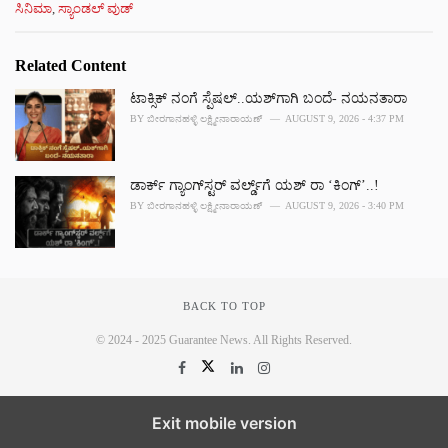
C
ಸಿನಿಮಾ
,
ಸ್ಯಾಂಡಲ್ ವುಡ್
a
t
e
Related Content
g
o
ಟಾಕ್ಸಿಕ್ ನಂಗೆ ಸ್ಪೆಷಲ್..ಯಶ್‌ಗಾಗಿ ಬಂದೆ- ನಯನತಾರಾ
r
BY
ಬೀರಗಾನಹಳ್ಳಿ ಲಕ್ಷ್ಮೀನಾರಾಯಣ್
AUGUST 9, 2026 - 4:37 PM
i
e
s
ಡಾರ್ಕ್ ಗ್ಯಾಂಗ್‌ಸ್ಟರ್ ವರ್ಲ್ಡ್‌‌ಗೆ ಯಶ್ ರಾ ‘ಕಿಂಗ್’..!
:
BY
ಬೀರಗಾನಹಳ್ಳಿ ಲಕ್ಷ್ಮೀನಾರಾಯಣ್
AUGUST 9, 2026 - 3:40 PM
BACK TO TOP
© 2024 - 2025 Guarantee News. All Rights Reserved.
Exit mobile version