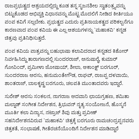
ರಾಜಪ್ರಭುತ್ವದ ಆಶ್ರಯದಲ್ಲಿದ್ದು ಕೂಡ ತನ್ನ ಸೃಜನಶೀಲ ಸ್ವಾತಂತ್ರ್ಯವನ್ನು
ಬಿಟ್ಟುಕೊಡದ ಅಭಿವ್ಯಕ್ತಿ ವಿಧಾನವನ್ನು ಮೊಟ್ಟ ಮೊದಲಿಗೆ ನೀಡಿದ ಕೀರ್ತಿಯೂ
ಪಂಪ ಕವಿಗೆ ಸಲ್ಲಬೇಕು. ಪ್ರಭುತ್ವದ ಎದುರು ಪ್ರತಿನಾಯಕತ್ವದ ಪರಿಕಲ್ಪನೆಗೂ
ಕಾರಣವಾದ ಪಂಪ ಕವಿಯ ಈ ಎಲ್ಲ ಆಶಯಗಳನ್ನು `ಮಹಾಕವಿ’ ಕನ್ನಡ
ಚಿತ್ರವು ಪ್ರತಿನಿಧಿಸುತ್ತದೆ.
ಪಂಪ ಕವಿಯ ಪಾತ್ರವನ್ನು ಬಹುಭಾಷಾ ಕಲಾವಿದರಾದ ಕನ್ನಡದ ಕಿಶೋರ್
ನಿರ್ವಹಿಸಿದ್ದು ತಾರಾಗಣದಲ್ಲಿ ಸುಂದರರಾಜ್, ಅನುಷಾರೈ, ಕುಮಾರ್
ಗೋವಿಂದ್, ಪ್ರಮೀಳಾ ಜೋಷಾಯ್, ಶೀಲಾ, ಆಕಾಂಕ್ಷ್ ಬರಗೂರ್,
ಸುಂದರರಾಜ ಅರಸು, ಹನುಮಂತೇಗೌಡ, ರಾಘವ್, ರಾಜಪ್ಪ ದಳವಾಯಿ,
ಶಾಂತರಾಜ್, ಬಾಲಕೃಷ್ಣ ಬರಗೂರು, ಚಲಪತಿ ಮುಂತಾದವರು ಇದ್ದಾರೆ.
ಸುರೇಶ್ ಅರಸು ಸಂಕಲನ, ನಾಗರಾಜ ಆದವಾನಿ ಛಾಯಗ್ರಹಣ, ಶಮಿತಾ
ಮಲ್ನಾಡ್ ಸಂಗೀತ ನಿರ್ದೇಶನ, ತ್ರಿಭುವನ್ ನೃತ್ಯ ಸಂಯೋಜನೆ, ಹೊಸ್ಮನೆ
ಮೂರ್ತಿ ಕಲಾ ವಿನ್ಯಾಸ, ನಟ್ರಾಜ್ ಶಿವು ಮತ್ತು ಪ್ರವೀಣ್
ಸಹನಿರ್ದೇಶನವಿರುವ `ಮಹಾಕವಿ’ ಚಿತ್ರಕ್ಕೆ ಬರಗೂರು ರಾಮಚಂದ್ರಪ್ಪನವರು
ಚಿತ್ರಕತೆ, ಸಂಭಾಷಣೆ, ಗೀತೆರಚನೆಯೊಂದಿಗೆ ನಿರ್ದೇಶನ ಮಾಡಿದ್ದಾರೆ