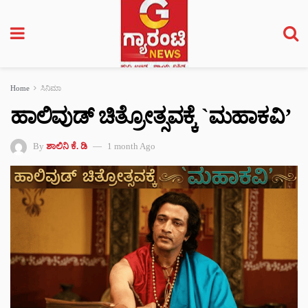
Home
ಸಿನಿಮಾ
ಹಾಲಿವುಡ್ ಚಿತ್ರೋತ್ಸವಕ್ಕೆ `ಮಹಾಕವಿ’
By
ಶಾಲಿನಿ ಕೆ. ಡಿ
1 month Ago