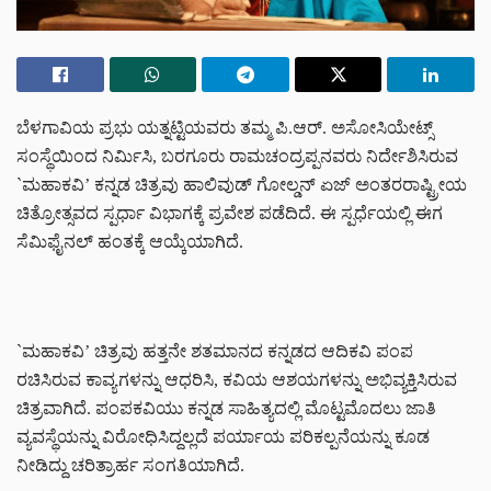
ಬೆಳಗಾವಿಯ ಪ್ರಭು ಯತ್ನಟ್ಟಿಯವರು ತಮ್ಮ ಪಿ.ಆರ್. ಅಸೋಸಿಯೇಟ್ಸ್
ಸಂಸ್ಥೆಯಿಂದ ನಿರ್ಮಿಸಿ, ಬರಗೂರು ರಾಮಚಂದ್ರಪ್ಪನವರು ನಿರ್ದೇಶಿಸಿರುವ
`ಮಹಾಕವಿ’ ಕನ್ನಡ ಚಿತ್ರವು ಹಾಲಿವುಡ್ ಗೋಲ್ಡನ್ ಏಜ್ ಅಂತರರಾಷ್ಟ್ರೀಯ
ಚಿತ್ರೋತ್ಸವದ ಸ್ಪರ್ಧಾ ವಿಭಾಗಕ್ಕೆ ಪ್ರವೇಶ ಪಡೆದಿದೆ. ಈ ಸ್ಪರ್ಧೆಯಲ್ಲಿ ಈಗ
ಸೆಮಿಫೈನಲ್ ಹಂತಕ್ಕೆ ಆಯ್ಕೆಯಾಗಿದೆ.
`ಮಹಾಕವಿ’ ಚಿತ್ರವು ಹತ್ತನೇ ಶತಮಾನದ ಕನ್ನಡದ ಆದಿಕವಿ ಪಂಪ
ರಚಿಸಿರುವ ಕಾವ್ಯಗಳನ್ನು ಆಧರಿಸಿ, ಕವಿಯ ಆಶಯಗಳನ್ನು ಅಭಿವ್ಯಕ್ತಿಸಿರುವ
ಚಿತ್ರವಾಗಿದೆ. ಪಂಪಕವಿಯು ಕನ್ನಡ ಸಾಹಿತ್ಯದಲ್ಲಿ ಮೊಟ್ಟಮೊದಲು ಜಾತಿ
ವ್ಯವಸ್ಥೆಯನ್ನು ವಿರೋಧಿಸಿದ್ದಲ್ಲದೆ ಪರ್ಯಾಯ ಪರಿಕಲ್ಪನೆಯನ್ನು ಕೂಡ
ನೀಡಿದ್ದು ಚರಿತ್ರಾರ್ಹ ಸಂಗತಿಯಾಗಿದೆ.