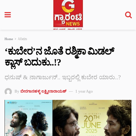
Home
ಸಿನಿಮಾ
‘ಕುಬೇರ’ನ ಜೊತೆ ರಶ್ಮಿಕಾ ಮಿಡಲ್
ಕ್ಲಾಸ್ ಬದುಕು..!?
ಧನುಷ್ & ನಾಗಾರ್ಜುನ್.. ಇಬ್ಬರಲ್ಲಿ ಕುಬೇರ ಯಾರು..?
By
ಬೀರಗಾನಹಳ್ಳಿ ಲಕ್ಷ್ಮೀನಾರಾಯಣ್
1 year Ago