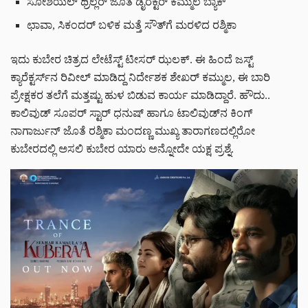
ಸೋಶಿಯಲ್ ಥ್ರಿಲ್ಲರ್ ಜೊತೆ ಡೈರೆಕ್ಟರ್ ಕಮ್ಮುಲ ಬ್ಯಾಕ್
ಛಾವಾ, ಸಿಕಂದರ್ ಬಳಿಕ ಮತ್ತೆ ಸೌತ್‌ಗೆ ಮರಳಿದ ರಶ್ಮಿಕಾ
ಇದು ಕುಬೇರ ಚಿತ್ರದ ಲೇಟೆಸ್ಟ್ ಟೀಸರ್ ಝಲಕ್. ಈ ಹಿಂದೆ ಜಸ್ಟ್
ಕ್ಯಾರೆಕ್ಟರ್ಸ್‌ನ ರಿವೀಲ್ ಮಾಡಿದ್ದ ನಿರ್ದೇಶಕ ಶೇಖರ್ ಕಮ್ಮುಲ, ಈ ಬಾರಿ
ಪ್ರೇಕ್ಷಕರ ತಲೆಗೆ ಮತ್ತಷ್ಟು ಹುಳ ಬಿಡುವ ಕಾರ್ಯ ಮಾಡಿದ್ದಾರೆ. ಹೌದು..
ಕಾಲಿವುಡ್ ಸೂಪರ್ ಸ್ಟಾರ್ ಧನುಷ್ ಹಾಗೂ ಟಾಲಿವುಡ್‌ನ ಕಿಂಗ್‌
ನಾಗಾರ್ಜುನ್ ಜೊತೆ ರಶ್ಮಿಕಾ ಮಂದಣ್ಣ ಮುಖ್ಯ ತಾರಾಗಣದಲ್ಲಿರೋ
ಕುಬೇರದಲ್ಲಿ ಅಸಲಿ ಕುಬೇರ ಯಾರು ಅನ್ನೋದೇ ಯಕ್ಷ ಪ್ರಶ್ನೆ.