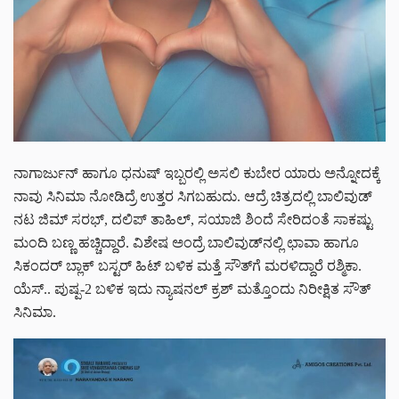
ನಾಗಾರ್ಜುನ್ ಹಾಗೂ ಧನುಷ್ ಇಬ್ಬರಲ್ಲಿ ಅಸಲಿ ಕುಬೇರ ಯಾರು ಅನ್ನೋದಕ್ಕೆ
ನಾವು ಸಿನಿಮಾ ನೋಡಿದ್ರೆ ಉತ್ತರ ಸಿಗಬಹುದು. ಆದ್ರೆ ಚಿತ್ರದಲ್ಲಿ ಬಾಲಿವುಡ್
ನಟ ಜಿಮ್ ಸರಭ್, ದಲಿಪ್ ತಾಹಿಲ್, ಸಯಾಜಿ ಶಿಂದೆ ಸೇರಿದಂತೆ ಸಾಕಷ್ಟು
ಮಂದಿ ಬಣ್ಣ ಹಚ್ಚಿದ್ದಾರೆ. ವಿಶೇಷ ಅಂದ್ರೆ ಬಾಲಿವುಡ್‌‌ನಲ್ಲಿ ಛಾವಾ ಹಾಗೂ
ಸಿಕಂದರ್ ಬ್ಲಾಕ್ ಬಸ್ಟರ್ ಹಿಟ್ ಬಳಿಕ ಮತ್ತೆ ಸೌತ್‌ಗೆ ಮರಳಿದ್ದಾರೆ ರಶ್ಮಿಕಾ.
ಯೆಸ್.. ಪುಷ್ಪ-2 ಬಳಿಕ ಇದು ನ್ಯಾಷನಲ್ ಕ್ರಶ್ ಮತ್ತೊಂದು ನಿರೀಕ್ಷಿತ ಸೌತ್
ಸಿನಿಮಾ.