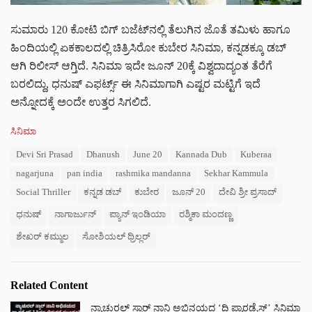
ಸುಮಾರು 120 ಕೋಟಿ ಬಿಗ್ ಬಜೆಟ್‌‌ನಲ್ಲಿ ತೆಲುಗಿನ ಜೊತೆ ತಮಿಳು ಹಾಗೂ
ಹಿಂದಿಯಲ್ಲಿ ಏಕಕಾಲದಲ್ಲಿ ಚಿತ್ರಿಸಿರೋ ಕುಬೇರ ಸಿನಿಮಾ, ಕನ್ನಡಕ್ಕೂ ಡಬ್
ಆಗಿ ರಿಲೀಸ್ ಆಗ್ತಿದೆ. ಸಿನಿಮಾ ಇದೇ ಜೂನ್ 20ಕ್ಕೆ ವಿಶ್ವದಾದ್ಯಂತ ತೆರೆಗೆ
ಬರಲಿದ್ದು, ಧನುಷ್ ಎಫರ್ಟ್ಸ್ ಈ ಸಿನಿಮಾಗಾಗಿ ಎಷ್ಟರ ಮಟ್ಟಿಗೆ ಇದೆ
ಅನ್ನೋದಕ್ಕೆ ಅಂದೇ ಉತ್ತರ ಸಿಗಲಿದೆ.
C
ಸಿನಿಮಾ
a
T
Devi Sri Prasad
Dhanush
June 20
Kannada Dub
Kuberaa
t
a
e
nagarjuna
pan india
rashmika mandanna
Sekhar Kammula
g
g
s
Social Thriller
ಕನ್ನಡ ಡಬ್
ಕುಬೇರ
ಜೂನ್ 20
ದೇವಿ ಶ್ರೀ ಪ್ರಸಾದ್
o
:
r
ಧನುಷ್
ನಾಗಾರ್ಜುನ್
ಪ್ಯಾನ್ ಇಂಡಿಯಾ
ರಶ್ಮಿಕಾ ಮಂದಣ್ಣ
i
e
ಶೇಖರ್ ಕಮ್ಮುಲ
ಸೋಶಿಯಲ್ ಥ್ರಿಲ್ಲರ್
s
:
Related Content
ನ್ಯಾಚುರಲ್ ಸ್ಟಾರ್ ನಾನಿ ಅಭಿನಯದ ‘ದಿ ಪ್ಯಾರಡೈಸ್’ ಸಿನಿಮಾ