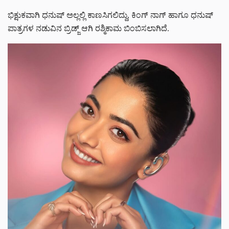
ಭಿಕ್ಷುಕವಾಗಿ ಧನುಷ್ ಅಲ್ಲಲ್ಲಿ ಕಾಣಸಿಗಲಿದ್ದು, ಕಿಂಗ್ ನಾಗ್ ಹಾಗೂ ಧನುಷ್
ಪಾತ್ರಗಳ ನಡುವಿನ ಬ್ರಿಡ್ಜ್ ಆಗಿ ರಶ್ಮಿಕಾಮ ಬಿಂಬಿಸಲಾಗಿದೆ.