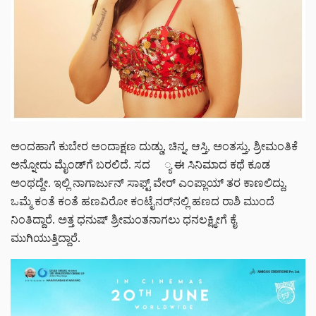
ಅಂದಹಾಗೆ ಕುಬೇರ ಅಂದಾಕ್ಷಣ ದುಡ್ಡು, ಚಿನ್ನ, ಆಸ್ತಿ, ಅಂತಸ್ತು, ಶ್ರೀಮಂತಿಕೆ
ಅನ್ನೋದು ಮೈಂಡ್‌ಗೆ ಬರಲಿದೆ. ಸದ ್ಯ ಈ ಸಿನಿಮಾದ ಕಥೆ ಕೂಡ
ಅಂಥದ್ದೇ. ಇಲ್ಲಿ ನಾಗಾರ್ಜುನ್ ಸಾಫ್ಟ್‌ ವೇರ್ ಎಂಪ್ಲಾಯ್ ತರ ಕಾಣಲಿದ್ದು,
ಒಮ್ಮೆ ಕಂತೆ ಕಂತೆ ಹಣವಿರೋ ಕಂಟೈನರ್‌‌ನಲ್ಲಿ ಹಣದ ರಾಶಿ ಮುಂದೆ
ನಿಂತಿದ್ದಾರೆ. ಅತ್ತ ಧನುಷ್ ಶ್ರೀಮಂತನಾಗಲು ಧನಲಕ್ಷ್ಮೀಗೆ ಕೈ
ಮುಗಿಯುತ್ತಿದ್ದಾರೆ.