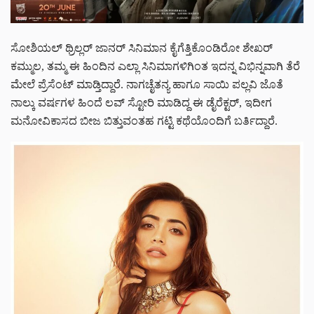
ಸೋಶಿಯಲ್ ಥ್ರಿಲ್ಲರ್ ಜಾನರ್‌ ಸಿನಿಮಾನ ಕೈಗೆತ್ತಿಕೊಂಡಿರೋ ಶೇಖರ್
ಕಮ್ಮುಲ, ತಮ್ಮ ಈ ಹಿಂದಿನ ಎಲ್ಲಾ ಸಿನಿಮಾಗಳಿಗಿಂತ ಇದನ್ನ ವಿಭಿನ್ನವಾಗಿ ತೆರೆ
ಮೇಲೆ ಪ್ರೆಸೆಂಟ್ ಮಾಡ್ತಿದ್ದಾರೆ. ನಾಗಚೈತನ್ಯ ಹಾಗೂ ಸಾಯಿ ಪಲ್ಲವಿ ಜೊತೆ
ನಾಲ್ಕು ವರ್ಷಗಳ ಹಿಂದೆ ಲವ್ ಸ್ಟೋರಿ ಮಾಡಿದ್ದ ಈ ಡೈರೆಕ್ಟರ್, ಇದೀಗ
ಮನೋವಿಕಾಸದ ಬೀಜ ಬಿತ್ತುವಂತಹ ಗಟ್ಟಿ ಕಥೆಯೊಂದಿಗೆ ಬರ್ತಿದ್ದಾರೆ.